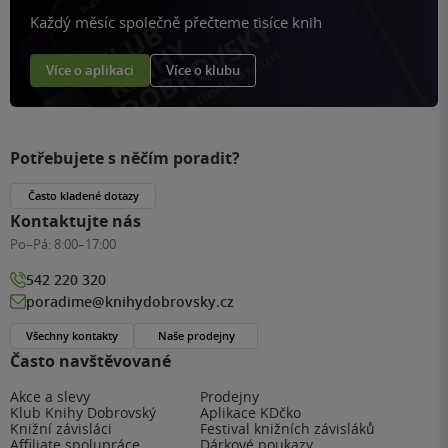
Každý měsíc společně přečteme tisíce knih
Více o aplikaci
Více o klubu
Potřebujete s něčím poradit?
Často kladené dotazy
Kontaktujte nás
Po–Pá:
8:00–17:00
542 220 320
poradime@knihydobrovsky.cz
Všechny kontakty
Naše prodejny
Často navštěvované
Akce a slevy
Prodejny
Klub Knihy Dobrovský
Aplikace KDčko
Knižní závisláci
Festival knižních závisláků
Affiliate spolupráce
Dárkové poukazy