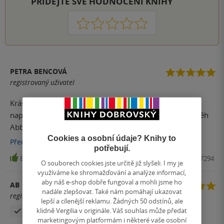
PŘIDEJTE SVÉ HODNOCENÍ KNIHY
1
2
3
4
5
PETRA BENCOVÁ
registrovaný uživatel
Krásný, emotivní příběh o ztrátách a nadějích. Kniha je
napsána čtivě, krátké kapitoly zajišťují svižné čtení. Příběh
Abbie si mě získal a utvrdil mě jen v tom, že člověk
Cookies a osobní údaje? Knihy to
nemůže věřit ani vlastní rodině.
Přečíst
více
potřebují.
8
Kniha, MOTTO, 2020, 9788026717294
O souborech cookies jste určitě již slyšeli. I my je
využíváme ke shromažďování a analýze informací,
aby náš e-shop dobře fungoval a mohli jsme ho
AB
nadále zlepšovat. Také nám pomáhají ukazovat
registrovaný uživatel
lepší a cílenější reklamu. Žádných 50 odstínů, ale
klidně Vergilia v originále. Váš souhlas může předat
Zakoupil produkt
marketingovým platformám i některé vaše osobní