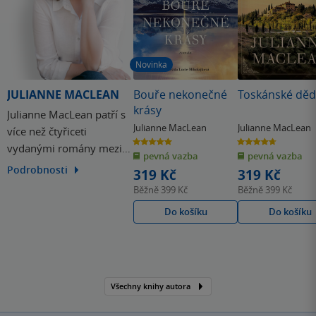
Novinka
JULIANNE MACLEAN
Bouře nekonečné
Toskánské dědi
krásy
Julianne MacLean patří s
Julianne MacLean
Julianne MacLean
více než čtyřiceti
5.0
4.7
vydanými romány mezi
z
z
pevná vazba
pevná vazba
5
5
hvězdiček
hvězdiček
nejprodávanější autorky
Podrobnosti
319 Kč
319 Kč
žebříčku USA Today. Její
Běžně
399 Kč
Běžně
399 Kč
tvorba si získala čtenáře
Do košíku
Do košíku
po celém světě
především silnými
emocemi, poutavými
příběhy a
nezapomenutelnými
Všechny knihy autora
postavami.