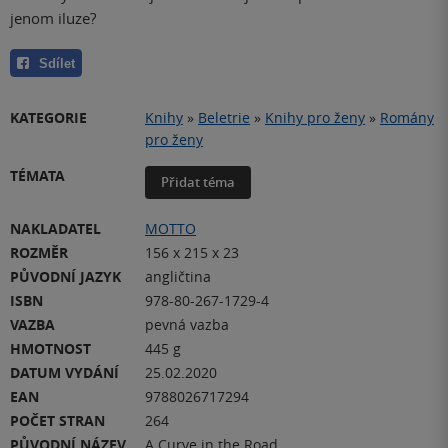
jenom iluze?
Sdílet
KATEGORIE
Knihy
»
Beletrie
»
Knihy pro ženy
»
Romány
pro ženy
TÉMATA
Přidat téma
NAKLADATEL
MOTTO
ROZMĚR
156 x 215 x 23
PŮVODNÍ JAZYK
angličtina
ISBN
978-80-267-1729-4
VAZBA
pevná vazba
HMOTNOST
445 g
DATUM VYDÁNÍ
25.02.2020
EAN
9788026717294
POČET STRAN
264
PŮVODNÍ NÁZEV
A Curve in the Road