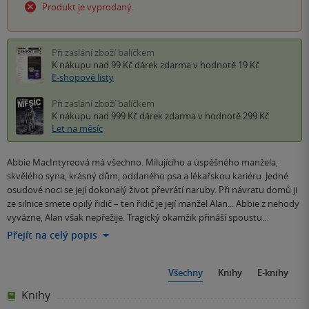
Produkt je vyprodaný.
Při zaslání zboží balíčkem
K nákupu nad 99 Kč
dárek zdarma
v hodnotě 19 Kč
E-shopové listy
Při zaslání zboží balíčkem
K nákupu nad 999 Kč
dárek zdarma
v hodnotě 299 Kč
Let na měsíc
Abbie MacIntyreová má všechno. Milujícího a úspěšného manžela,
skvělého syna, krásný dům, oddaného psa a lékařskou kariéru. Jedné
osudové noci se její dokonalý život převrátí naruby. Při návratu domů ji
ze silnice smete opilý řidič – ten řidič je její manžel Alan... Abbie z nehody
vyvázne, Alan však nepřežije. Tragický okamžik přináší spoustu…
Přejít na celý popis
Všechny
Knihy
E-knihy
Knihy