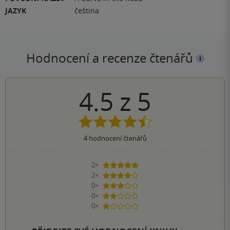
JAZYK
čeština
Hodnocení a recenze čtenářů
4.5
z
5
4
hodnocení čtenářů
2×
5 hvězdiček
2×
4 hvězdičky
0×
3 hvězdičky
0×
2 hvězdičky
0×
1 hvezdička