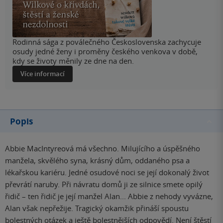
Rodinná sága z poválečného Československa zachycuje
osudy jedné ženy i proměny českého venkova v době,
kdy se životy měnily ze dne na den.
Více informací
Popis
Abbie MacIntyreová má všechno. Milujícího a úspěšného
manžela, skvělého syna, krásný dům, oddaného psa a
lékařskou kariéru. Jedné osudové noci se její dokonalý život
převrátí naruby. Při návratu domů ji ze silnice smete opilý
řidič – ten řidič je její manžel Alan... Abbie z nehody vyvázne,
Alan však nepřežije. Tragický okamžik přináší spoustu
bolestných otázek a ještě bolestnějších odpovědí. Není štěstí