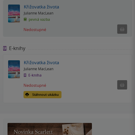
Křižovatka života
Julianne MacLean
pevná vazba
Ned
Nedostupné
E-knihy
Křižovatka života
Julianne MacLean
E-kniha
Nedostu
Nedostupné
Stáhnout ukázku