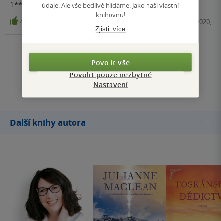
1***
údaje. Ale vše bedlivě hlídáme. Jako naši vlastní
knihovnu!
4
E-kniha, MOTTO, 2020,
Zjistit více
Zobrazit všechna hodnocení
Povolit vše
Povolit pouze nezbytné
Přidat hodnocení
Nastavení
Další knihy autora