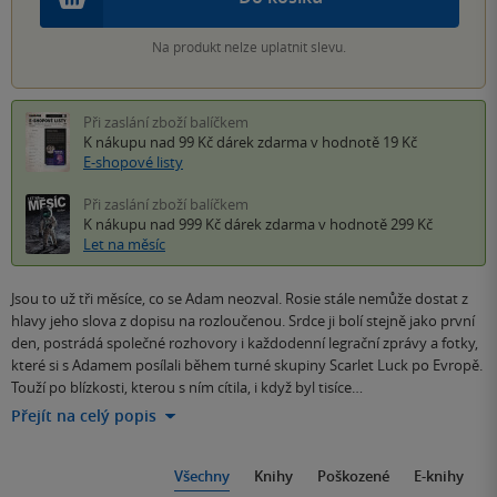
Na produkt nelze uplatnit slevu.
Při zaslání zboží balíčkem
K nákupu nad 99 Kč
dárek zdarma
v hodnotě 19 Kč
E-shopové listy
Při zaslání zboží balíčkem
K nákupu nad 999 Kč
dárek zdarma
v hodnotě 299 Kč
Let na měsíc
Jsou to už tři měsíce, co se Adam neozval. Rosie stále nemůže dostat z
hlavy jeho slova z dopisu na rozloučenou. Srdce ji bolí stejně jako první
den, postrádá společné rozhovory i každodenní legrační zprávy a fotky,
které si s Adamem posílali během turné skupiny Scarlet Luck po Evropě.
Touží po blízkosti, kterou s ním cítila, i když byl tisíce…
Přejít na celý popis
Všechny
Knihy
Poškozené
E-knihy