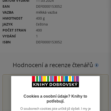
DATUM VYDÁNÍ
11.03.2024
EAN
DEF0000153052
VAZBA
měkká vazba
HMOTNOST
400 g
JAZYK
čeština
POČET STRAN
400
VYDÁNÍ
1
ISBN
DEF0000153052
Hodnocení a recenze čtenářů
4.6
z
5
Cookies a osobní údaje? Knihy to
potřebují.
338
hodnocení čtenářů
O souborech cookies jste určitě již slyšeli. I my je