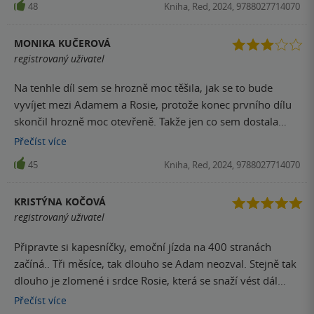
48
Kniha, Red, 2024, 9788027714070
MONIKA KUČEROVÁ
registrovaný uživatel
Na tenhle díl sem se hrozně moc těšila, jak se to bude
vyvíjet mezi Adamem a Rosie, protože konec prvního dílu
skončil hrozně moc otevřeně. Takže jen co sem dostala
knihu do ruky, hned sem začala číst. Jenže to prvotní
Přečíst
více
nadšení po pár stránkách opadlo Tak do půlky knihy sem
45
Kniha, Red, 2024, 9788027714070
se u čtení spíš nudila a celé se to tak nějak vleklo. Pak se to
naštěstí začalo otáčet a já začala dostávat ten skvělý
KRISTÝNA KOČOVÁ
příběh, který sem od knihy očekávala. Zabrousily jsme i do
registrovaný uživatel
minulosti ústředních postav a já se tak dozvěděla odpovědi
na některé otázky, které mi v hlavě zůstali po dočtení
Připravte si kapesníčky, emoční jízda na 400 stranách
prvního dílu. Tenhle díl se už moc nevěnuje hudbě a
začíná.. Tři měsíce, tak dlouho se Adam neozval. Stejně tak
podcastu, ale spíš nám ukazuje tu druhou tvář
dlouho je zlomené i srdce Rosie, která se snaží vést dál
showbyznysu. Paparazzi, závist, lži a já sem upřímně ráda,
normální život, fungovat ve své milované práci a ustát jeho
Přečíst
více
že sem jen obyčejná kadeřnice ze zapadákova. Adam i
odchod. To vše, protože si přeje, aby byl Adam v pořádku.