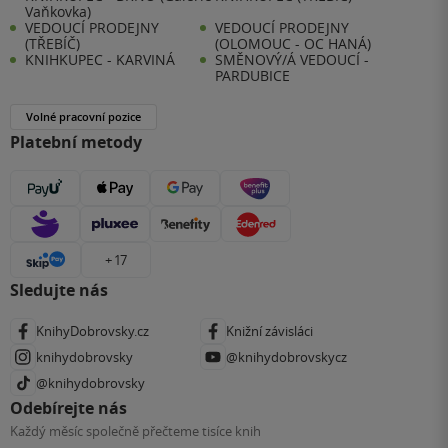
Vaňkovka)
VEDOUCÍ PRODEJNY
VEDOUCÍ PRODEJNY
(TŘEBÍČ)
(OLOMOUC - OC HANÁ)
KNIHKUPEC - KARVINÁ
SMĚNOVÝ/Á VEDOUCÍ -
PARDUBICE
Volné pracovní pozice
Platební metody
+ 17
Sledujte nás
KnihyDobrovsky.cz
Knižní závisláci
knihydobrovsky
@knihydobrovskycz
@knihydobrovsky
Odebírejte nás
Každý měsíc společně přečteme tisíce knih