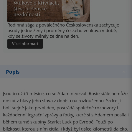
Rodinná sága z poválečného Československa zachycuje
osudy jedné ženy i proměny českého venkova v době,
kdy se životy měnily ze dne na den.
Více informací
Popis
Jsou to už tři měsíce, co se Adam neozval. Rosie stále nemůže
dostat z hlavy jeho slova z dopisu na rozloučenou. Srdce ji
bolí stejně jako první den, postrádá společné rozhovory i
každodenní legrační zprávy a fotky, které si s Adamem posílali
během turné skupiny Scarlet Luck po Evropě. Touží po
blízkosti, kterou s ním cítila, i když byl tisíce kilometrů daleko.