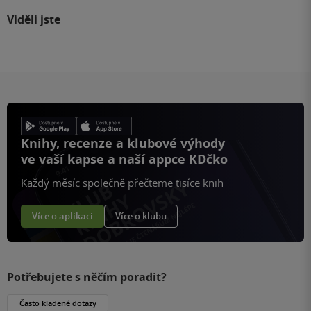
Viděli jste
Knihy, recenze a klubové výhody
ve vaší kapse a naší appce KDčko
Každý měsíc společně přečteme tisíce knih
Více o aplikaci
Více o klubu
Potřebujete s něčím poradit?
Často kladené dotazy