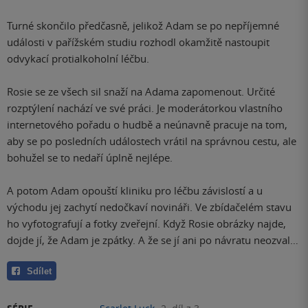
Turné skončilo předčasně, jelikož Adam se po nepříjemné
události v pařížském studiu rozhodl okamžitě nastoupit
odvykací protialkoholní léčbu.
Rosie se ze všech sil snaží na Adama zapomenout. Určité
rozptýlení nachází ve své práci. Je moderátorkou vlastního
internetového pořadu o hudbě a neúnavně pracuje na tom,
aby se po posledních událostech vrátil na správnou cestu, ale
bohužel se to nedaří úplně nejlépe.
A potom Adam opouští kliniku pro léčbu závislostí a u
východu jej zachytí nedočkaví novináři. Ve zbídačelém stavu
ho vyfotografují a fotky zveřejní. Když Rosie obrázky najde,
dojde jí, že Adam je zpátky. A že se jí ani po návratu neozval…
Sdílet