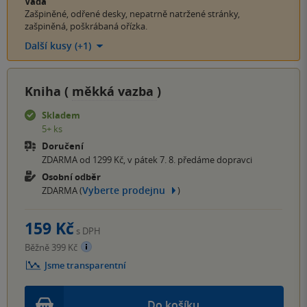
Vada
Zašpiněné, odřené desky, nepatrně natržené stránky,
zašpiněná, poškrábaná ořízka.
Další kusy (+1)
Kniha (
měkká vazba
)
Skladem
5+ ks
Doručení
ZDARMA od 1299 Kč, v pátek 7. 8. předáme dopravci
Osobní odběr
Vyberte prodejnu
ZDARMA (
)
159 Kč
s DPH
Běžně 399 Kč
Jsme transparentní
Do košíku