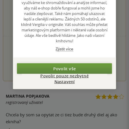
využíváme ke shromažďování a analýze informací,
223×
5 hvězdiček
aby náš e-shop dobře fungoval a mohli jsme ho
83×
4 hvězdičky
nadále zlepšovat. Také nám pomáhají ukazovat
28×
3 hvězdičky
lepší a cílenější reklamu. Žádných 50 odstínů, ale
3×
klidně Vergilia v originále. Váš souhlas může předat
2 hvězdičky
1×
marketingovým platformám i některé vaše osobní
1 hvezdička
údaje. Ale vše bedlivě hlídáme. Jako naši vlastní
knihovnu!
PŘIDEJTE SVÉ HODNOCENÍ KNIHY
Zjistit více
Hodnocení našich knihkupců: 0.0 z 5
1
2
3
4
5
Povolit vše
Povolit pouze nezbytné
Nastavení
MARTINA POPJAKOVA
registrovaný uživatel
Chcela by som sa opytat ze ci tiez bude druhý diel aj ako
ekniha?