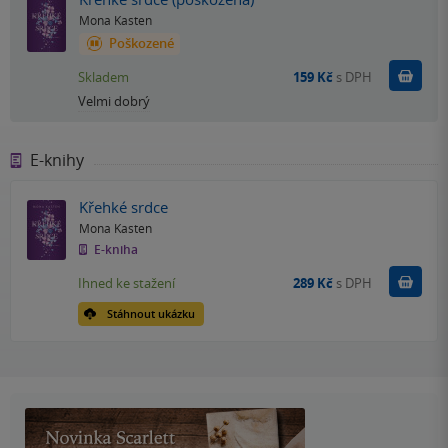
Mona Kasten
Poškozené
Do k
Skladem
159 Kč
s DPH
Velmi dobrý
E-knihy
Křehké srdce
Mona Kasten
E-kniha
Koupit
Ihned ke stažení
289 Kč
s DPH
Stáhnout ukázku