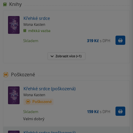
Knihy
Křehké srdce
Mona Kasten
měkká vazba
Do k
Skladem
319 Kč
s DPH
Zobrazit
více
(+1)
Poškozené
Křehké srdce (poškozená)
Mona Kasten
Poškozené
Do k
Skladem
159 Kč
s DPH
Velmi dobrý
Křehké srdce (poškozená)