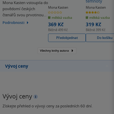
temnoty
Mona Kasten vstoupila do
Mona Kasten
Mona Kasten
povědomí českých
0.0
4.3
čtenářů svou prvotinou
z
z
měkká vazba
měkká vazba
5
5
hvězdiček
hvězdiček
Začít znovu. Psaní miluje
Podrobnosti
369 Kč
319 Kč
již od dětství. Když zrovna
Běžně
499 Kč
Běžně
399 Kč
nepíše nebo nečte, zajímá
Předobjednat
Do košíku
se o filmy a oddává se
lásce k čokoládě a kávě.
Všechny knihy autora
Vývoj ceny
Vývoj ceny
Získejte přehled o vývoji ceny za posledních 60 dní.