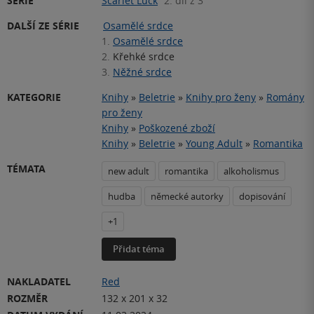
SÉRIE
Scarlet Luck
2. díl z 3
DALŠÍ ZE SÉRIE
Osamělé srdce
1.
Osamělé srdce
2.
Křehké srdce
3.
Něžné srdce
KATEGORIE
Knihy
»
Beletrie
»
Knihy pro ženy
»
Romány
pro ženy
Knihy
»
Poškozené zboží
Knihy
»
Beletrie
»
Young Adult
»
Romantika
TÉMATA
new adult
romantika
alkoholismus
hudba
německé autorky
dopisování
+1
Přidat téma
NAKLADATEL
Red
ROZMĚR
132 x 201 x 32