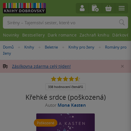
Vyhledávání
Novinky
Bestsellery
Dark romance
Zachraň knihu
Dárkové 
Nacházíte
Domů
Knihy
Beletrie
Knihy pro ženy
Romány pro
»
»
»
»
se
ženy
zde:
Zásilkovna zdarma celý týden!
Za
4.6
z
5
338 hodnocení čtenářů
hvězdiček
Křehké srdce (poškozená)
Autor
Mona Kasten
Poškozené