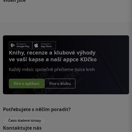
Viděli jste
Knihy, recenze a klubové výhody
ve vaší kapse a naší appce KDčko
Každý měsíc společně přečteme tisíce knih
Více o aplikaci
Více o klubu
Potřebujete s něčím poradit?
Často kladené dotazy
Kontaktujte nás