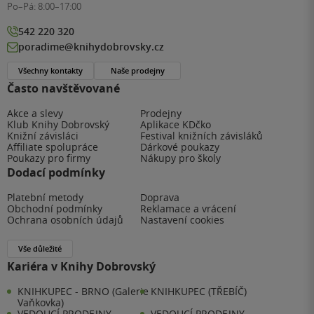
Po–Pá:
8:00–17:00
542 220 320
poradime@knihydobrovsky.cz
Všechny kontakty
Naše prodejny
Často navštěvované
Akce a slevy
Prodejny
Klub Knihy Dobrovský
Aplikace KDčko
Knižní závisláci
Festival knižních závisláků
Affiliate spolupráce
Dárkové poukazy
Poukazy pro firmy
Nákupy pro školy
Dodací podmínky
Platební metody
Doprava
Obchodní podmínky
Reklamace a vrácení
Ochrana osobních údajů
Nastavení cookies
Vše důležité
Kariéra v Knihy Dobrovský
KNIHKUPEC - BRNO (Galerie
KNIHKUPEC (TŘEBÍČ)
Vaňkovka)
VEDOUCÍ PRODEJNY
VEDOUCÍ PRODEJNY