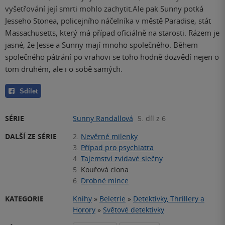
vyšetřování její smrti mohlo zachytit.Ale pak Sunny potká
Jesseho Stonea, policejního náčelníka v městě Paradise, stát
Massachusetts, který má případ oficiálně na starosti. Rázem je
jasné, že Jesse a Sunny mají mnoho společného. Během
společného pátrání po vrahovi se toho hodně dozvědí nejen o
tom druhém, ale i o sobě samých.
Sdílet
SÉRIE
Sunny Randallová
5. díl z 6
DALŠÍ ZE SÉRIE
2.
Nevěrné milenky
3.
Případ pro psychiatra
4.
Tajemství zvídavé slečny
5.
Kouřová clona
6.
Drobné mince
KATEGORIE
Knihy
»
Beletrie
»
Detektivky, Thrillery a
Horory
»
Světové detektivky