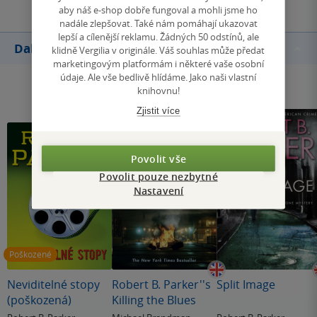
aby náš e-shop dobře fungoval a mohli jsme ho
nadále zlepšovat. Také nám pomáhají ukazovat
lepší a cílenější reklamu. Žádných 50 odstínů, ale
Další knihy autora
klidně Vergilia v originále. Váš souhlas může předat
marketingovým platformám i některé vaše osobní
údaje. Ale vše bedlivě hlídáme. Jako naši vlastní
knihovnu!
Zjistit více
Povolit vše
Povolit pouze nezbytné
Nastavení
Poškozené
Neviditelné stopy
Robert B. Parker''s
Split Image
(poškozená)
Killing the Blues