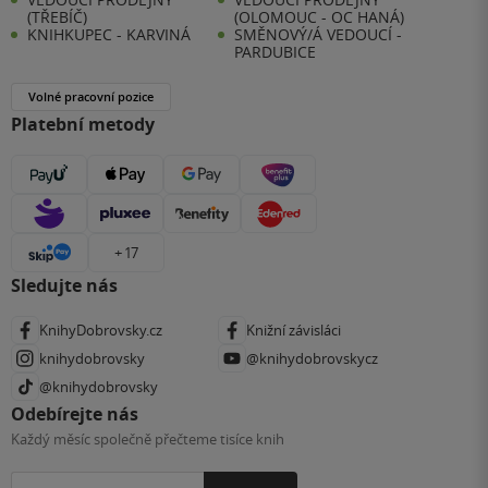
(TŘEBÍČ)
(OLOMOUC - OC HANÁ)
KNIHKUPEC - KARVINÁ
SMĚNOVÝ/Á VEDOUCÍ -
PARDUBICE
Volné pracovní pozice
Platební metody
+ 17
Sledujte nás
KnihyDobrovsky.cz
Knižní závisláci
knihydobrovsky
@knihydobrovskycz
@knihydobrovsky
Odebírejte nás
Každý měsíc společně přečteme tisíce knih