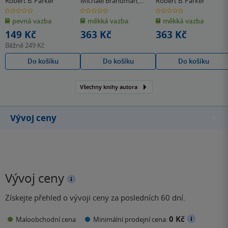
Robert B. Parker
Michael Brandman
,
Robert B. Parker
Robert B. Parker
0.0
0.0
0.0
z
z
z
pevná vazba
měkká vazba
měkká vazba
5
5
5
hvězdiček
hvězdiček
hvězdiček
149 Kč
363 Kč
363 Kč
Běžně
249 Kč
Do košíku
Do košíku
Do košíku
Všechny knihy autora
Vývoj ceny
Vývoj ceny
Získejte přehled o vývoji ceny za posledních 60 dní.
0 Kč
Maloobchodní cena
Minimální prodejní cena: