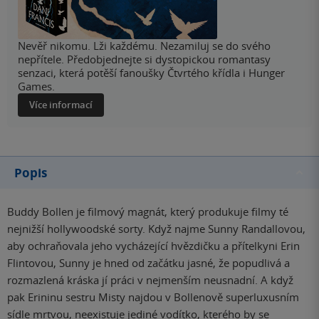
Nevěř nikomu. Lži každému. Nezamiluj se do svého
nepřítele. Předobjednejte si dystopickou romantasy
senzaci, která potěší fanoušky Čtvrtého křídla i Hunger
Games.
Více informací
Popis
Buddy Bollen je filmový magnát, který produkuje filmy té
nejnižší hollywoodské sorty. Když najme Sunny Randallovou,
aby ochraňovala jeho vycházející hvězdičku a přítelkyni Erin
Flintovou, Sunny je hned od začátku jasné, že popudlivá a
rozmazlená kráska jí práci v nejmenším neusnadní. A když
pak Erininu sestru Misty najdou v Bollenově superluxusním
sídle mrtvou, neexistuje jediné vodítko, kterého by se