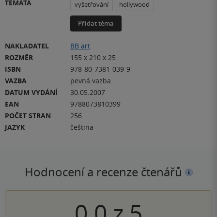
TÉMATA
vyšetřování
hollywood
Přidat téma
NAKLADATEL
BB art
ROZMĚR
155 x 210 x 25
ISBN
978-80-7381-039-9
VAZBA
pevná vazba
DATUM VYDÁNÍ
30.05.2007
EAN
9788073810399
POČET STRAN
256
JAZYK
čeština
Hodnocení a recenze čtenářů
0.0
z
5