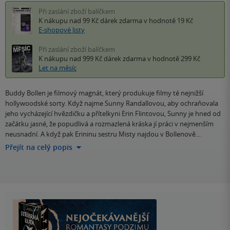
Při zaslání zboží balíčkem
K nákupu nad 99 Kč
dárek zdarma
v hodnotě 19 Kč
E-shopové listy
Při zaslání zboží balíčkem
K nákupu nad 999 Kč
dárek zdarma
v hodnotě 299 Kč
Let na měsíc
Buddy Bollen je filmový magnát, který produkuje filmy té nejnižší
hollywoodské sorty. Když najme Sunny Randallovou, aby ochraňovala
jeho vycházející hvězdičku a přítelkyni Erin Flintovou, Sunny je hned od
začátku jasné, že popudlivá a rozmazlená kráska jí práci v nejmenším
neusnadní. A když pak Erininu sestru Misty najdou v Bollenově…
Přejít na celý popis