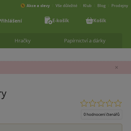
Akce a slevy
Vše důležité
Klub
Blog
Prodejny
E-košík
Košík
Přihlášení
Hračky
Papírnictví a dárky
Zav
ry
0.0
z
5
0 hodnocení čtenářů
hvěz