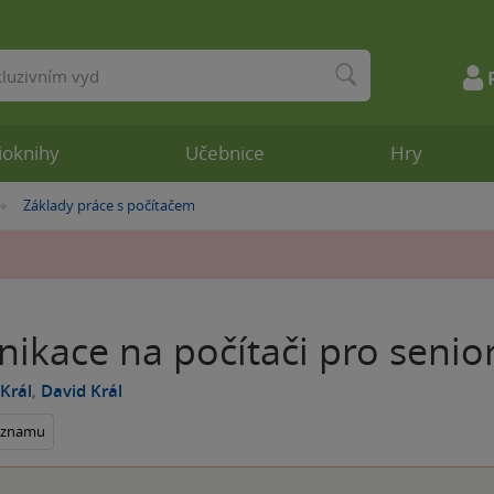
ioknihy
Učebnice
Hry
Základy práce s počítačem
»
ikace na počítači pro senio
Král
,
David Král
seznamu