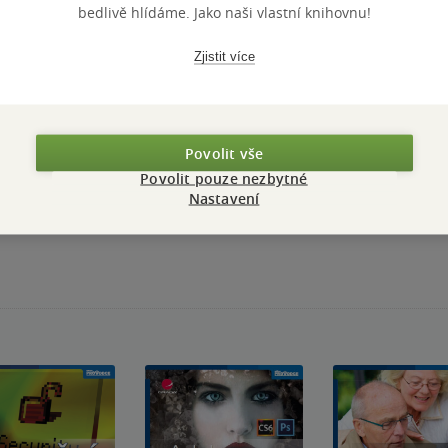
PŘIDEJTE SVÉ HODNOCENÍ KNIHY
bedlivě hlídáme. Jako naši vlastní knihovnu!
N
Zjistit více
Povolit vše
Povolit pouze nezbytné
Přidat hodnocení
Nastavení