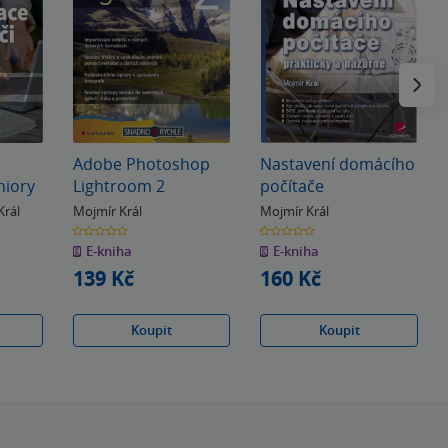
Následu
a
Adobe Photoshop
Nastavení domácího
niory
Lightroom 2
počítače
Král
Mojmír Král
Mojmír Král
0.0
0.0
z
z
E-kniha
E-kniha
5
5
hvězdiček
hvězdiček
139 Kč
160 Kč
Koupit
Koupit