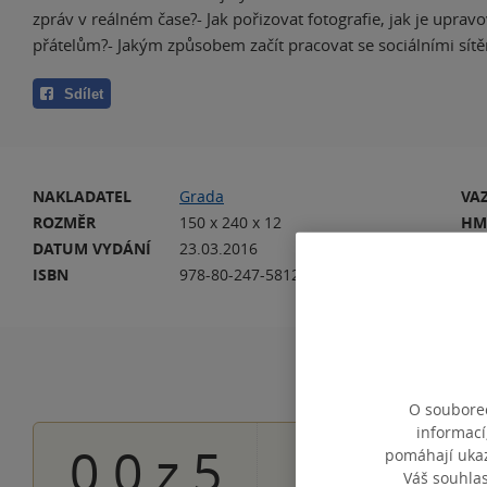
zpráv v reálném čase?- Jak pořizovat fotografie, jak je upravo
přátelům?- Jakým způsobem začít pracovat se sociálními sít
Sdílet
NAKLADATEL
Grada
VA
ROZMĚR
150 x 240 x 12
HM
DATUM VYDÁNÍ
23.03.2016
DA
ISBN
978-80-247-5812-1
EA
O souborec
informací
0.0
z
5
pomáhají ukazo
0×
5 hvězdiček
Váš souhla
0×
4 hvězdičky