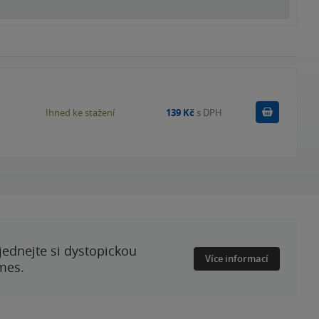
Koupit
Ihned ke stažení
139 Kč
s DPH
ednejte si dystopickou
Více informací
mes.