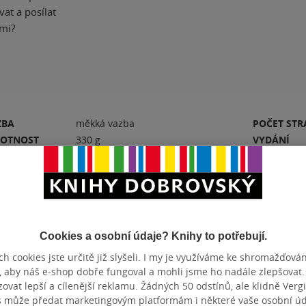
vat a posílat
ěmi?
ZBA
měkká vazba
POČET ST
OTNOST
330 g
VYDÁNÍ
TUM DOTISKU
28.01.2021
JAZYK
N
9788024758121
Hodnocení a recenze čtenářů
Cookies a osobní údaje? Knihy to potřebují.
h cookies jste určitě již slyšeli. I my je využíváme ke shromažďován
, aby náš e-shop dobře fungoval a mohli jsme ho nadále zlepšovat
vat lepší a cílenější reklamu. Žádných 50 odstínů, ale klidně Vergil
s může předat marketingovým platformám i některé vaše osobní úda