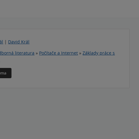
ál
|
David Král
borná literatura
»
Počítače a Internet
»
Základy práce s
m
téma