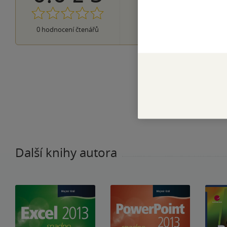
0×
3 hvězdičky
0×
2 hvězdičky
0×
0
hodnocení čtenářů
1 hvezdička
Další knihy autora