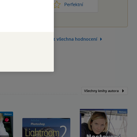
1
2
3
4
5
ic moc
Perfektní
Zobrazit všechna hodnocení
Všechny knihy autora