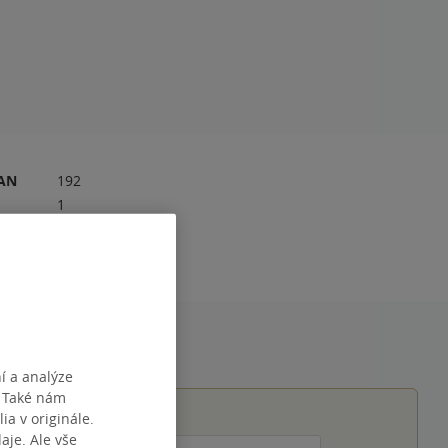
RAN
192
1
čeština
í a analýze
. Také nám
ia v originále.
je. Ale vše