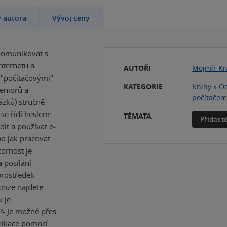
y autora
Vývoj ceny
 komunikovat s
internetu a
AUTOŘI
Mojmír Kr
 "počítačovými"
KATEGORIE
Knihy
»
Od
eniorů a
počítače
ázků) stručně
 se řídí heslem:
TÉMATA
Přidat 
dit a používat e-
o jak pracovat
zornost je
a posílání
 prostředek
nize najdete
k je
t?- Je možné přes
nikace pomocí