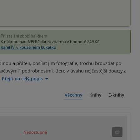
Při zaslání zboží balíčkem
K nákupu nad 699 Kč
dárek zdarma
v hodnotě 249 Kč
Karel IV. v kouzelném kukátku
nou a přáteli, posílat jim fotografie, trochu brouzdat po
ítačovými" podrobnostmi. Bere v úvahu nejčastější dotazy a
…
Přejít na celý popis
Všechny
Knihy
E-knihy
Nedostu
Nedostupné