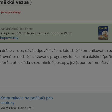
měkká vazba
)
 je vyprodaný.
i zaslání zboží balíčkem
nákupu nad 99 Kč
dárek zdarma
v hodnotě 19 Kč
shopové listy
u držíte v ruce, dává odpovědi všem, kdo chtějí komunikovat s rodi
zároveň se nechtějí zdržovat s programy, funkcemi a dalšími "poč
iorů a předkládá srozumitelné postupy, jež (s pomocí množství
Komunikace na počítači pro
seniory
Mojmír Král
,
David Král