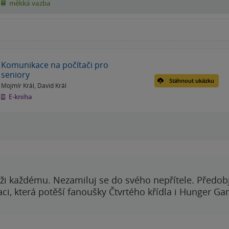
měkká vazba
Komunikace na počítači pro
seniory
Stáhnout ukázku
Mojmír Král
,
David Král
E-kniha
ži každému. Nezamiluj se do svého nepřítele. Předobj
i, která potěší fanoušky Čtvrtého křídla i Hunger Ga