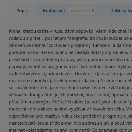
0
Popis
Hodnocení
Další knih
Kniha, kterou držíte v ruce, dává odpovědi všem, kdo chtějí
rodinou a přáteli, posílat jim fotografie, trochu brouzdat po 
zároveň se nechtějí zdržovat s programy, funkcemi a dalšími
podrobnostmi. Bere v úvahu nejčastější dotazy a problémy s
předkládá srozumitelné postupy, jež (s pomocí množství obr
popisují jednotlivé programy a řeší konkrétní situace. Výklad
žádné zbytečnosti, přímo k věci. Dozvíte se (a naučíte), jak zří
mailovou schránku, jak telefonovat zdarma přes internet neb
se sociálními sítěmi jako Facebook nebo Twitter. Zvláštní po
věnována fotografiím: jejich pořízení, práci s nimi, úpravám 
přátelům a známým. Počítač či tablet lze totiž jako efektivní
moderní komunikace naplno využívat v libovolném věku. V k
odpovědi na tyto otázky:- Kde získat potřebné programy a ja
nainstalovat?- Jak si zřídit e-mailovou adresu a jak ji používa
internet volat zdarma na jiný kontinent?- Co znamená komu