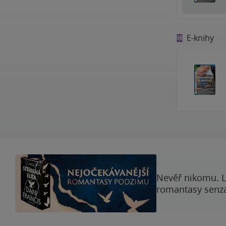
E-knihy
Nevěř nikomu. L
romantasy senzac