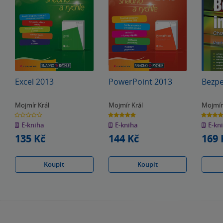
Excel 2013
PowerPoint 2013
Bezpe
Mojmír Král
Mojmír Král
Mojmír
0.0
5.0
4.0
z
z
z
E-kniha
E-kniha
E-kn
5
5
5
hvězdiček
hvězdiček
hvězdiče
135 Kč
144 Kč
169 
Koupit
Koupit