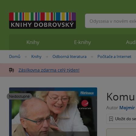
Vyhledávání
Knihy
E-knihy
Aud
Nacházíte
Domů
Knihy
Odborná literatura
Počítače a Internet
»
»
»
se
zde:
Zásilkovna zdarma celý týden!
Komun
Nedostupné
Autor
Mojmír 
Uložit do 