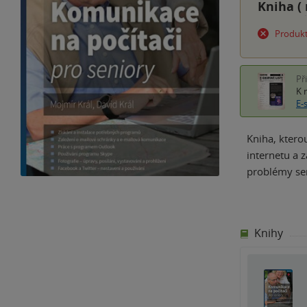
Kniha (
Produkt
Př
K 
E-
Kniha, ktero
internetu a 
problémy sen
Knihy