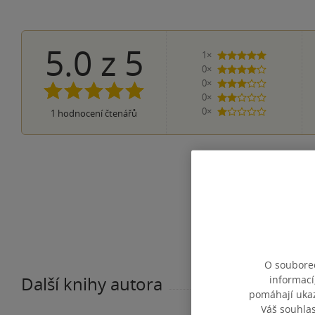
5.0
z
5
1×
5 hvězdiček
0×
4 hvězdičky
0×
3 hvězdičky
0×
2 hvězdičky
0×
1
hodnocení čtenářů
1 hvezdička
O souborec
informací
Další knihy autora
pomáhají ukazo
Váš souhla