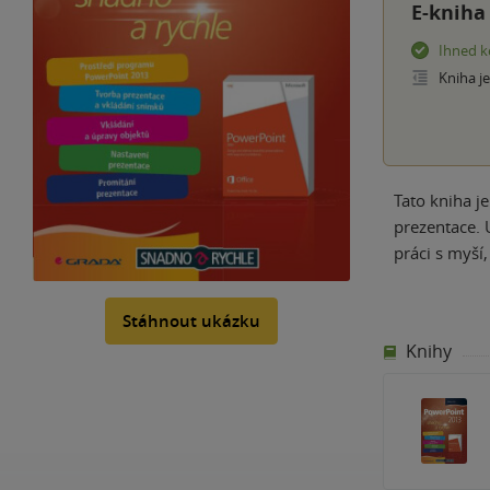
E-kniha
Ihned k
Kniha j
Tato kniha j
prezentace. 
práci s myší
Stáhnout ukázku
Knihy