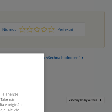
1
2
3
4
5
Nic moc
Perfektní
Zobrazit všechna hodnocení
í a analýze
. Také nám
Všechny knihy autora
ia v originále.
je. Ale vše