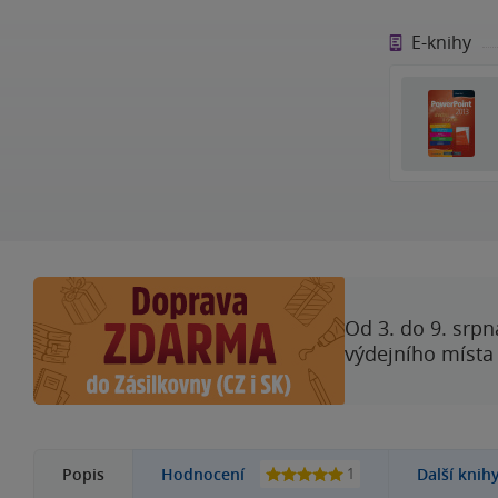
E-knihy
Od 3. do 9. srpn
výdejního místa
1
Popis
Hodnocení
Další knih