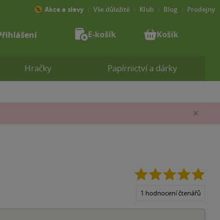
Akce a slevy
Vše důležité
Klub
Blog
Prodejny
E-košík
Košík
Přihlášení
Hračky
Papírnictví a dárky
Zav
5.0
z
5
1 hodnocení čtenářů
hvěz