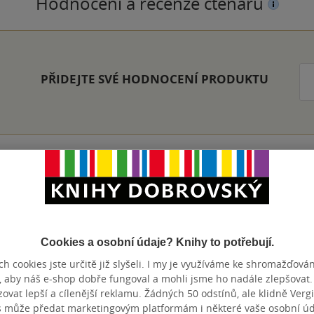
Hodnocení a recenze čtenářů
PŘIDEJTE SVÉ HODNOCENÍ PRODUKTU
Přidat hodnocení
Cookies a osobní údaje? Knihy to potřebují.
h cookies jste určitě již slyšeli. I my je využíváme ke shromažďován
, aby náš e-shop dobře fungoval a mohli jsme ho nadále zlepšovat
vat lepší a cílenější reklamu. Žádných 50 odstínů, ale klidně Vergil
s může předat marketingovým platformám i některé vaše osobní úda