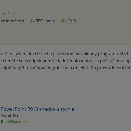
e stažení
e ve formátech
PDF
mobi
ePUB
e určena všem, kteří se chtějí seznámit se základy programu MS 
U čtenáře se předpokládá základní znalost práce s počítačem a o
, zejména při formátování grafických objektů. Po prostudování té
PowerPoint 2013 snadno a rychle
Mojmír Král
měkká vazba