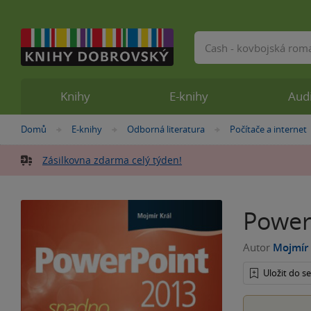
Vyhledávání
Knihy
E-knihy
Aud
Nacházíte
Domů
E-knihy
Odborná literatura
Počítače a internet
»
»
»
se
zde:
Zásilkovna zdarma celý týden!
Power
Autor
Mojmír 
Uložit do 