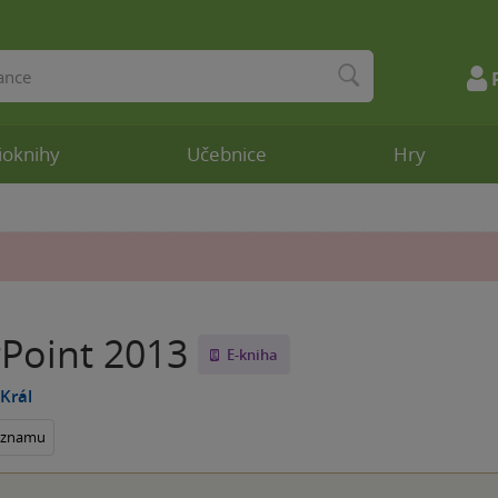
ioknihy
Učebnice
Hry
Point 2013
E-kniha
Král
seznamu