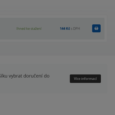
Koupit
Ihned ke stažení
144 Kč
s DPH
šíku vybrat doručení do
Více informací