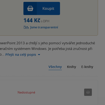
Koupit
144 Kč
s DPH
Jsme transparentní
PowerPoint 2013 a chtějí s jeho pomocí vytvářet jednoduché
peračním systémem Windows. Je potřeba jistá zručnost při
to…
Přejít na celý popis
Všechny
Knihy
E-knihy
Nedostu
Nedostupné