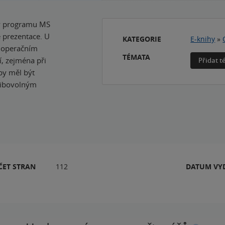
ady programu MS
 prezentace. U
KATEGORIE
E-knihy
»
a operačním
TÉMATA
í, zejména při
Přidat 
by měl být
 libovolným
ČET STRAN
112
DATUM VY