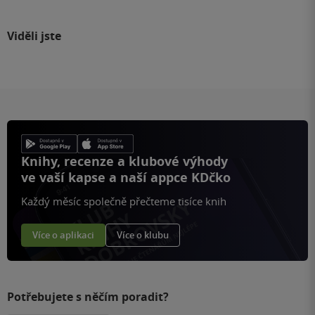
Viděli jste
Knihy, recenze a klubové výhody
ve vaší kapse a naší appce KDčko
Každý měsíc společně přečteme tisíce knih
Více o aplikaci
Více o klubu
Potřebujete s něčím poradit?