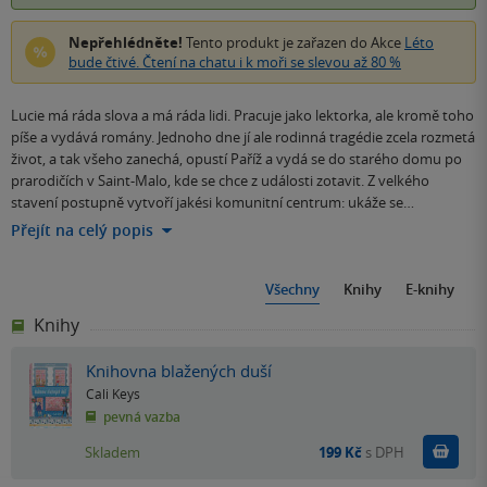
Nepřehlédněte!
Tento produkt je zařazen do Akce
Léto
bude čtivé. Čtení na chatu i k moři se slevou až 80 %
Lucie má ráda slova a má ráda lidi. Pracuje jako lektorka, ale kromě toho
píše a vydává romány. Jednoho dne jí ale rodinná tragédie zcela rozmetá
život, a tak všeho zanechá, opustí Paříž a vydá se do starého domu po
prarodičích v Saint-Malo, kde se chce z události zotavit. Z velkého
stavení postupně vytvoří jakési komunitní centrum: ukáže se…
Přejít na celý popis
Všechny
Knihy
E-knihy
Knihy
Knihovna blažených duší
Cali Keys
pevná vazba
Do k
Skladem
199 Kč
s DPH