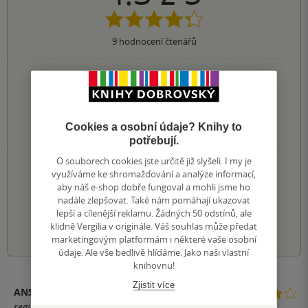
9
hodnocení čtenářů
6×
5 hvězdiček
2×
4 hvězdičky
0×
3 hvězdičky
0×
2 hvězdičky
Cookies a osobní údaje? Knihy to
1×
1 hvezdička
potřebují.
O souborech cookies jste určitě již slyšeli. I my je
PŘIDEJTE SVÉ HODNOCENÍ KNIHY
využíváme ke shromažďování a analýze informací,
aby náš e-shop dobře fungoval a mohli jsme ho
Hodnocení našich knihkupců: 0.0 z 5
nadále zlepšovat. Také nám pomáhají ukazovat
lepší a cílenější reklamu. Žádných 50 odstínů, ale
1
2
3
4
5
klidně Vergilia v originále. Váš souhlas může předat
marketingovým platformám i některé vaše osobní
údaje. Ale vše bedlivě hlídáme. Jako naši vlastní
knihovnu!
Zjistit více
ANSWERA
registrovaný uživatel