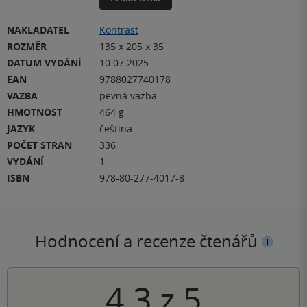
NAKLADATEL
Kontrast
ROZMĚR
135 x 205 x 35
DATUM VYDÁNÍ
10.07.2025
EAN
9788027740178
VAZBA
pevná vazba
HMOTNOST
464 g
JAZYK
čeština
POČET STRAN
336
VYDÁNÍ
1
ISBN
978-80-277-4017-8
Hodnocení a recenze čtenářů
4.3
z
5