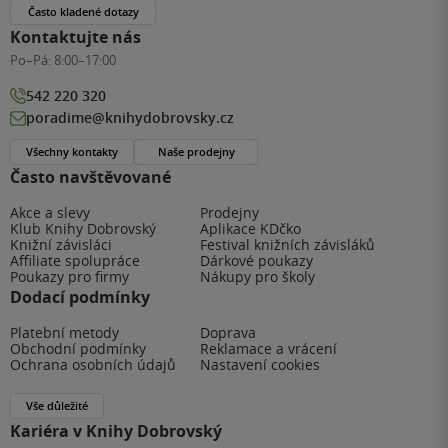
Často kladené dotazy
Kontaktujte nás
Po–Pá:
8:00–17:00
542 220 320
poradime@knihydobrovsky.cz
Všechny kontakty
Naše prodejny
Často navštěvované
Akce a slevy
Prodejny
Klub Knihy Dobrovský
Aplikace KDčko
Knižní závisláci
Festival knižních závisláků
Affiliate spolupráce
Dárkové poukazy
Poukazy pro firmy
Nákupy pro školy
Dodací podmínky
Platební metody
Doprava
Obchodní podmínky
Reklamace a vrácení
Ochrana osobních údajů
Nastavení cookies
Vše důležité
Kariéra v Knihy Dobrovský