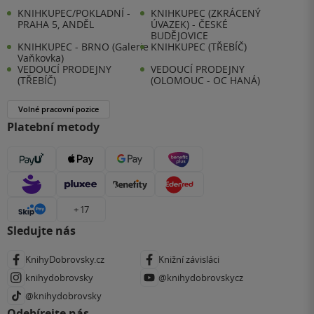
KNIHKUPEC/POKLADNÍ -
KNIHKUPEC (ZKRÁCENÝ
PRAHA 5, ANDĚL
ÚVAZEK) - ČESKÉ
BUDĚJOVICE
KNIHKUPEC - BRNO (Galerie
KNIHKUPEC (TŘEBÍČ)
Vaňkovka)
VEDOUCÍ PRODEJNY
VEDOUCÍ PRODEJNY
(TŘEBÍČ)
(OLOMOUC - OC HANÁ)
Volné pracovní pozice
Platební metody
+ 17
Sledujte nás
KnihyDobrovsky.cz
Knižní závisláci
knihydobrovsky
@knihydobrovskycz
@knihydobrovsky
Odebírejte nás