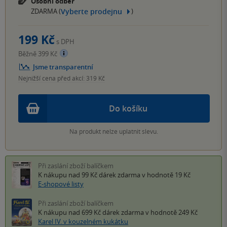
Osobní odběr
Vyberte prodejnu
ZDARMA (
)
199 Kč
s DPH
Běžně 399 Kč
Jsme transparentní
Nejnižší cena před akcí: 319 Kč
Do košíku
Na produkt nelze uplatnit slevu.
Při zaslání zboží balíčkem
K nákupu nad 99 Kč
dárek zdarma
v hodnotě 19 Kč
E-shopové listy
Při zaslání zboží balíčkem
K nákupu nad 699 Kč
dárek zdarma
v hodnotě 249 Kč
Karel IV. v kouzelném kukátku