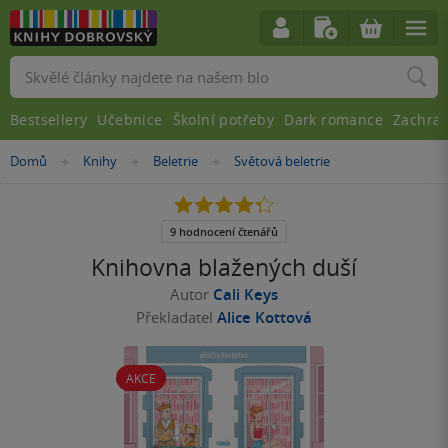
Vyhledávání
Bestsellery
Učebnice
Školní potřeby
Dark romance
Zachra
Nacházíte
Domů
Knihy
Beletrie
Světová beletrie
»
»
»
se
zde:
4.3
z
5
9 hodnocení čtenářů
hvězdiček
Knihovna blažených duší
Autor
Cali Keys
Překladatel
Alice Kottová
AKCE