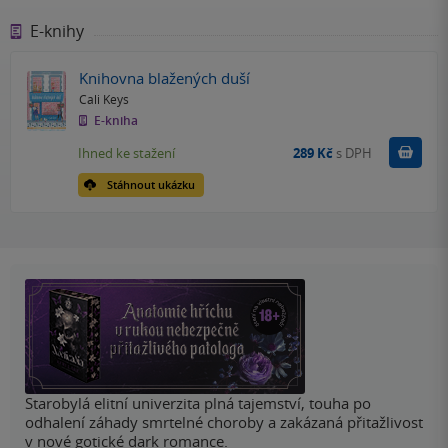
E-knihy
Knihovna blažených duší
Cali Keys
E-kniha
Koupit
Ihned ke stažení
289 Kč
s DPH
Stáhnout ukázku
Starobylá elitní univerzita plná tajemství, touha po
odhalení záhady smrtelné choroby a zakázaná přitažlivost
v nové gotické dark romance.