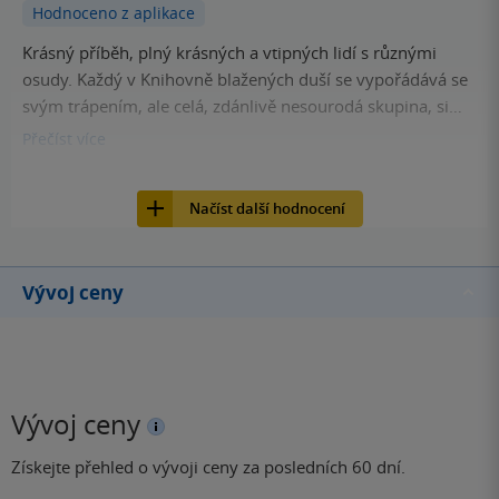
Hodnoceno z aplikace
Krásný příběh, plný krásných a vtipných lidí s různými
osudy. Každý v Knihovně blažených duší se vypořádává se
svým trápením, ale celá, zdánlivě nesourodá skupina, si
prostě dokonale sedne a dává smysl. U knížky jsem se
Přečíst
více
smála i dojímala a ten konec… doporučuji všem jako milou
2
Kniha, Kontrast, 2025, 9788027740178
oddychovku :)
Načíst další hodnocení
Vývoj ceny
Vývoj ceny
Získejte přehled o vývoji ceny za posledních 60 dní.