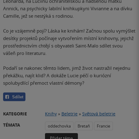
Léonarda, na Luciinu ochranitelskou a nadšenou matku
Annick, na psychicky labilní knihkupkyni Vivianne a na dívku
Camille, jež se nestýká s rodinou.
Co je vzájemně pojí? Láska ke knihám! Začnou spolu vymýšlet
desítky projektů počínaje vytvořením místní knihovny, jejichž
prostřednictvím chtějí s obyvateli Saint-Malo sdílet svou
vášeň pro literaturu.
Podaří se nakonec těmto lidem, jimž život nastražil nejednu
překážku, najít klid? A dokáže Lucie péčí o kuriózní
spolubydlící přemoct vlastní démony?
Sdílet
KATEGORIE
Knihy
»
Beletrie
»
Světová beletrie
TÉMATA
oddechovka
Bretaň
Francie
Přidat téma