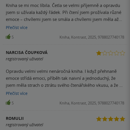
Kniha se mi moc líbila. Četla se velmi příjemně a opravdu
jsem si užívala každý řádek. Při čtení jsem prožívala různé
emoce – chvílemi jsem se smála a chvílemi jsem měla až
slzy v očích. Příběh mě opravdu zaujal a měla jsem pocit,
Přečíst
více
jako bych ho prožívala spolu s hrdiny. Teď mám dokonce
5
Kniha, Kontrast, 2025, 9788027740178
chuť navštívit La Malouinière, protože to místo působí jako
z pohádky.
NARCISA ČOUPKOVÁ
registrovaný uživatel
Opravdu velmi velmi nenáročná kniha. I když přehnaně
emoce střídá emoci, příběh tak naivní a jednoduchý, že
jsem měla strach o ztrátu svého čtenářského vkusu, a že už
jsem přečetla hromady společenských románů pro ženy,
Přečíst
více
jsou pro mě skvělou oddechovkou. Váhala jsem, jestli má
5
Kniha, Kontrast, 2025, 9788027740178
smysl knihu dočíst. Ale je to jen můj názor, podle ohlasů si
kniha jistě své čtenářky najde.
ROMULII
registrovaný uživatel