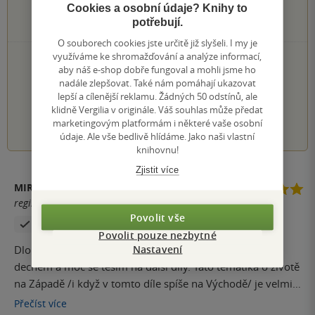
Cookies a osobní údaje? Knihy to
0×
2 hvězdičky
potřebují.
0×
1 hvezdička
O souborech cookies jste určitě již slyšeli. I my je
využíváme ke shromažďování a analýze informací,
PŘIDEJTE SVÉ HODNOCENÍ KNIHY
aby náš e-shop dobře fungoval a mohli jsme ho
Hodnocení našich knihkupců: 0.0 z 5
nadále zlepšovat. Také nám pomáhají ukazovat
lepší a cílenější reklamu. Žádných 50 odstínů, ale
klidně Vergilia v originále. Váš souhlas může předat
1
2
3
4
5
marketingovým platformám i některé vaše osobní
údaje. Ale vše bedlivě hlídáme. Jako naši vlastní
knihovnu!
Zjistit více
MIRA
registrovaný uživatel
Povolit vše
Zakoupil produkt
Povolit pouze nezbytné
Nastavení
Dlouho očekávané pokračování jsem přečetla jedním
dechem a moc se těším na další díly. Tato tematika o životě
na Západě /i když v tomto díle spíše na Východě/ je velmi
zajímavá. Doporučuji.
Přečíst
více