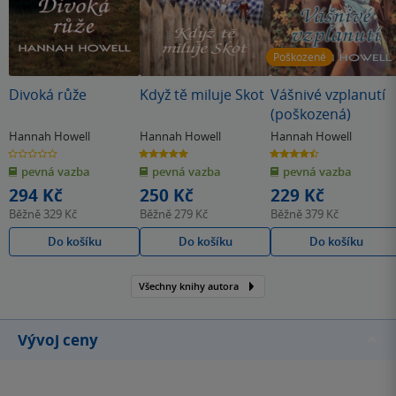
Poškozené
Divoká růže
Když tě miluje Skot
Vášnivé vzplanutí
(poškozená)
Hannah Howell
Hannah Howell
Hannah Howell
0.0
5.0
4.5
z
z
z
pevná vazba
pevná vazba
pevná vazba
5
5
5
hvězdiček
hvězdiček
hvězdiček
294 Kč
250 Kč
229 Kč
Běžně
329 Kč
Běžně
279 Kč
Běžně
379 Kč
Do košíku
Do košíku
Do košíku
Všechny knihy autora
Vývoj ceny