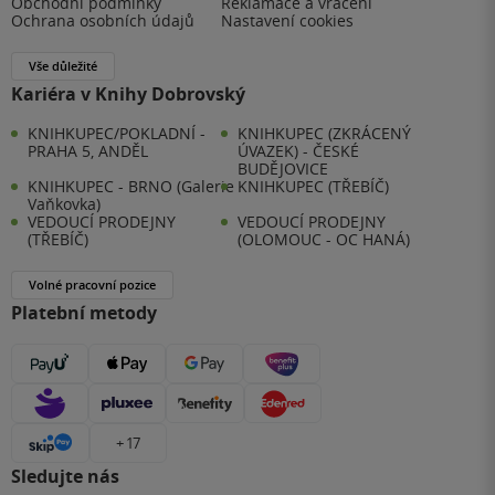
Obchodní podmínky
Reklamace a vrácení
Ochrana osobních údajů
Nastavení cookies
Vše důležité
Kariéra v Knihy Dobrovský
KNIHKUPEC/POKLADNÍ -
KNIHKUPEC (ZKRÁCENÝ
PRAHA 5, ANDĚL
ÚVAZEK) - ČESKÉ
BUDĚJOVICE
KNIHKUPEC - BRNO (Galerie
KNIHKUPEC (TŘEBÍČ)
Vaňkovka)
VEDOUCÍ PRODEJNY
VEDOUCÍ PRODEJNY
(TŘEBÍČ)
(OLOMOUC - OC HANÁ)
Volné pracovní pozice
Platební metody
+ 17
Sledujte nás