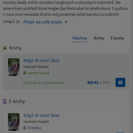
mnoha ideály mířilo množství anglických a skotských kolonistů. Na
americkém pobřeží Nové Anglie žije Mehitabel Amplefordová. S puškou
v ruce musí neustále bránit svůj pozemek před bandou brutálních
chlapů. Je…
Přejít na celý popis
Všechny
Knihy
E-knihy
Knihy
Když tě oslní Skot
Hannah Howell
pevná vazba
Do k
Dostupné u dodavatele
303 Kč
s DPH
E-knihy
Když tě oslní Skot
Hannah Howell
E-kniha