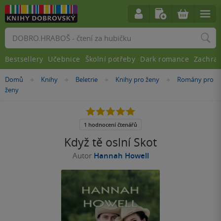
Vyhledávání
Bestsellery
Učebnice
Školní potřeby
Dark romance
Zachra
Nacházíte
Domů
Knihy
Beletrie
Knihy pro ženy
Romány pro
»
»
»
»
se
ženy
zde:
5.0
z
5
1 hodnocení čtenářů
hvězdiček
Když tě oslní Skot
Autor
Hannah Howell