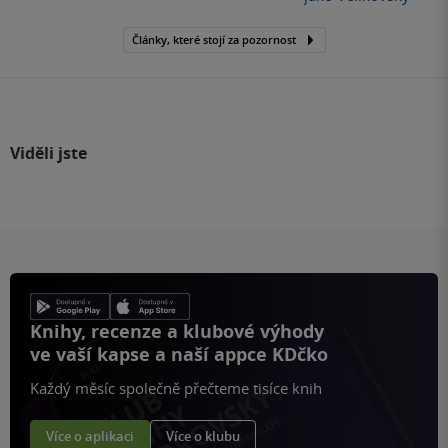
Články, které stojí za pozornost
Viděli jste
Knihy, recenze a klubové výhody
ve vaší kapse a naší appce KDčko
Každý měsíc společně přečteme tisíce knih
Více o aplikaci
Více o klubu