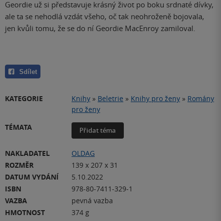
Geordie už si představuje krásný život po boku srdnaté dívky,
ale ta se nehodlá vzdát všeho, oč tak neohroženě bojovala,
jen kvůli tomu, že se do ní Geordie MacEnroy zamiloval.
Sdílet
KATEGORIE
Knihy
»
Beletrie
»
Knihy pro ženy
»
Romány
pro ženy
TÉMATA
Přidat téma
NAKLADATEL
OLDAG
ROZMĚR
139 x 207 x 31
DATUM VYDÁNÍ
5.10.2022
ISBN
978-80-7411-329-1
VAZBA
pevná vazba
HMOTNOST
374 g