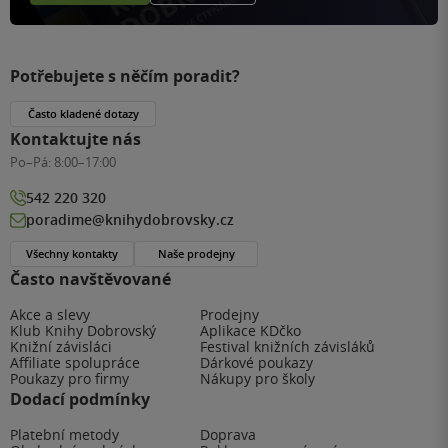
Potřebujete s něčím poradit?
Často kladené dotazy
Kontaktujte nás
Po–Pá:
8:00–17:00
542 220 320
poradime@knihydobrovsky.cz
Všechny kontakty
Naše prodejny
Často navštěvované
Akce a slevy
Prodejny
Klub Knihy Dobrovský
Aplikace KDčko
Knižní závisláci
Festival knižních závisláků
Affiliate spolupráce
Dárkové poukazy
Poukazy pro firmy
Nákupy pro školy
Dodací podmínky
Platební metody
Doprava