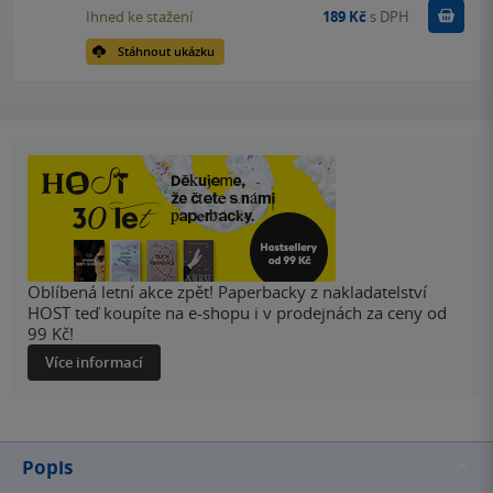
Koupit
Ihned ke stažení
189 Kč
s DPH
Stáhnout ukázku
Oblíbená letní akce zpět! Paperbacky z nakladatelství
HOST teď koupíte na e-shopu i v prodejnách za ceny od
99 Kč!
Více informací
Popis