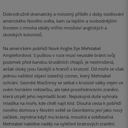
Dobrodružně dramatický a milostný příběh z doby osidlování
amerického Nového světa, kam za lepším a svobodnějším
životem s mnoha ideály mířilo množství anglických a
skotských kolonistů.
Na americkém pobřeží Nové Anglie žije Mehitabel
Amplefordová. S puškou v ruce musí neustále bránit svůj
pozemek před bandou brutálních chlapů. Je neohrožená,
avšak útoky jsou častější a hraničí s krutostí. Od moře se však
jednou naštěstí objeví statečný cizinec, který Mehitabel
ochrání. Geordie MacEnroy se setkal s krutostí války nejen ve
svém horském městečku, ale také prostřednictvím zranění,
která utrpěl jeho nejmladší bratr. Nepokojná duše vyhnala
mladíka na moře, kde chtěl najít klid. Dlouhá cesta k pobřeží
nového domova v Novém světě se Geordiemu jeví jako nový
začátek, zejména když mu krásná, moudrá a soběstačná
Mehitabel nabídne naději na vyléčení bratrových zranění.