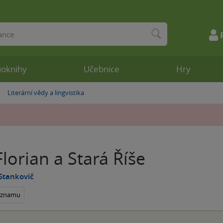
ioknihy
Učebnice
Hry
Literární vědy a lingvistika
»
Florian a Stará Říše
Stankovič
seznamu