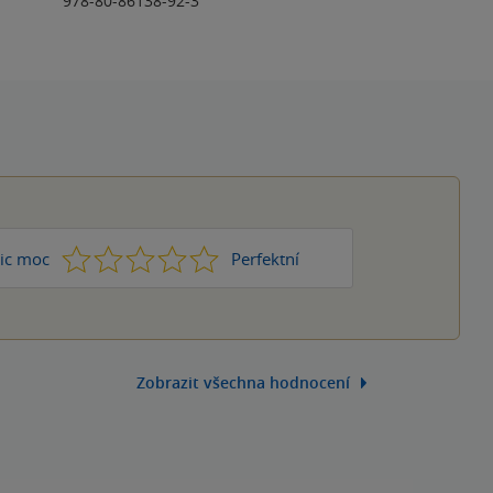
978-80-86138-92-3
1
2
3
4
5
ic moc
Perfektní
Zobrazit všechna hodnocení