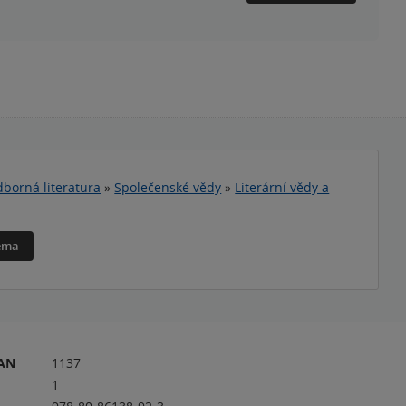
borná literatura
»
Společenské vědy
»
Literární vědy a
téma
RAN
1137
1