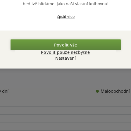
vič
0.0
bedlivě hlídáme. Jako naši vlastní knihovnu!
z
á vazba
kniha
5
k
hvězdiček
Zjistit více
Nedostupné
Nedostupné
Povolit vše
Povolit pouze nezbytné
Nastavení
Maloobchodní 
 dní.