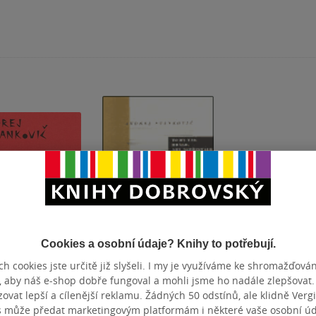
tupné
Nedostupné
Cookies a osobní údaje? Knihy to potřebují.
h cookies jste určitě již slyšeli. I my je využíváme ke shromažďován
lat, když Kolja
To by tak hrálo, aby
, aby náš e-shop dobře fungoval a mohli jsme ho nadále zlepšovat
nepřestalo
vat lepší a cílenější reklamu. Žádných 50 odstínů, ale klidně Vergil
Karlík
,
Andrej
Andrej Stankovič
s může předat marketingovým platformám i některé vaše osobní úda