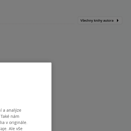
Všechny knihy autora
í a analýze
. Také nám
ia v originále.
je. Ale vše