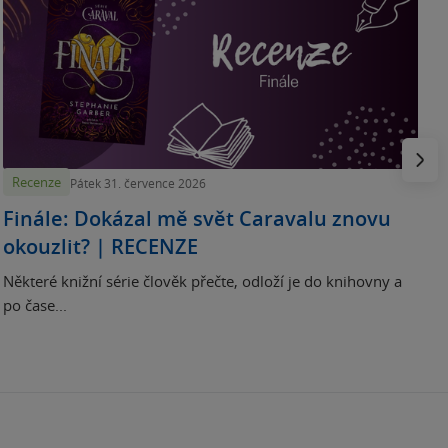
„
p
H
e
Násled
Recenze
Pátek 31. července 2026
Finále: Dokázal mě svět Caravalu znovu
okouzlit? | RECENZE
Některé knižní série člověk přečte, odloží je do knihovny a
po čase...