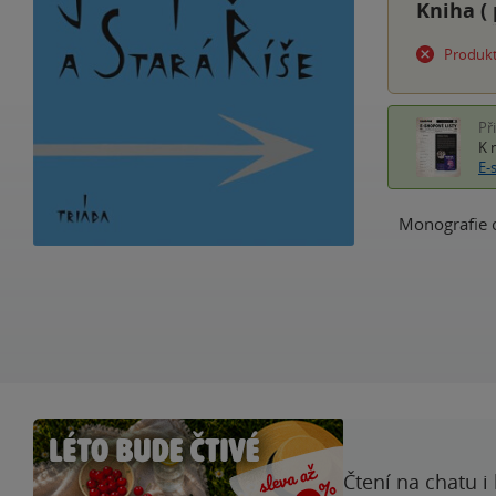
Kniha (
Produkt
Př
K 
E-
Monografie o 
Čtení na chatu i