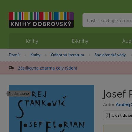
Vyhledávání
Knihy
E-knihy
Aud
Nacházíte
Domů
Knihy
Odborná literatura
Společenské vědy
»
»
»
se
zde:
Zásilkovna zdarma celý týden!
Josef 
Nedostupné
Autor
Andrej 
Uložit do 