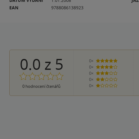
DATUM VYDÁNÍ
1.01.2008
JA
EAN
9788086138923
0.0
z
5
0×
5 hvězdiček
0×
4 hvězdičky
0×
3 hvězdičky
0×
2 hvězdičky
0×
0
hodnocení čtenářů
1 hvezdička