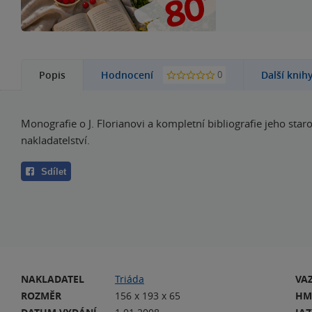
0
Popis
Hodnocení
Další knih
Monografie o J. Florianovi a kompletní bibliografie jeho star
nakladatelství.
Sdílet
NAKLADATEL
Triáda
VA
ROZMĚR
156 x 193 x 65
HM