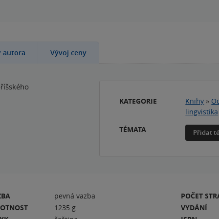
y autora
Vývoj ceny
oříšského
KATEGORIE
Knihy
»
Od
lingvistika
TÉMATA
Přidat 
ZBA
pevná vazba
POČET ST
OTNOST
1235 g
VYDÁNÍ