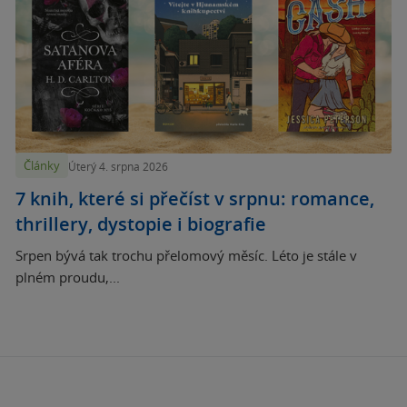
Články
Úterý 4. srpna 2026
7 knih, které si přečíst v srpnu: romance,
thrillery, dystopie i biografie
Srpen bývá tak trochu přelomový měsíc. Léto je stále v
plném proudu,...