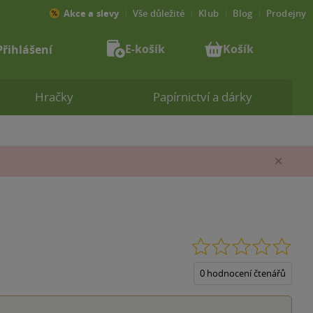
Akce a slevy
Vše důležité
Klub
Blog
Prodejny
E-košík
Košík
Přihlášení
Hračky
Papírnictví a dárky
Zav
0.0
z
5
0 hodnocení čtenářů
hvěz