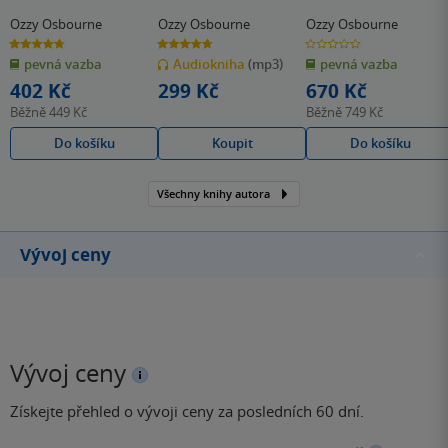
Ozzy Osbourne
Ozzy Osbourne
Ozzy Osbourne
4.7
4.7
0.0
z
z
z
pevná vazba
Audiokniha
(mp3)
pevná vazba
5
5
5
hvězdiček
hvězdiček
hvězdiček
402 Kč
299 Kč
670 Kč
Běžně
449 Kč
Běžně
749 Kč
Do košíku
Koupit
Do košíku
Všechny knihy autora
Vývoj ceny
Vývoj ceny
Získejte přehled o vývoji ceny za posledních 60 dní.