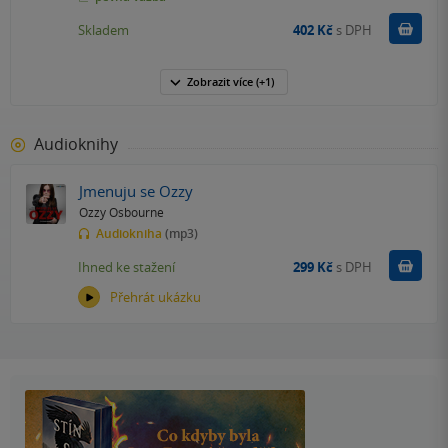
Do k
Skladem
402 Kč
s DPH
Zobrazit
více
(+1)
Audioknihy
Jmenuju se Ozzy
Ozzy Osbourne
Audiokniha
(mp3)
Koupit
Ihned ke stažení
299 Kč
s DPH
Přehrát ukázku