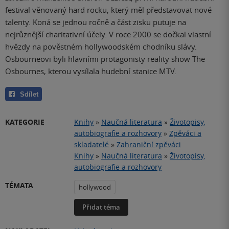
festival věnovaný hard rocku, který měl představovat nové
talenty. Koná se jednou ročně a část zisku putuje na
nejrůznější charitativní účely. V roce 2000 se dočkal vlastní
hvězdy na pověstném hollywoodském chodníku slávy.
Osbourneovi byli hlavními protagonisty reality show The
Osbournes, kterou vysílala hudební stanice MTV.
Sdílet
KATEGORIE
Knihy
»
Naučná literatura
»
Životopisy,
autobiografie a rozhovory
»
Zpěváci a
skladatelé
»
Zahraniční zpěváci
Knihy
»
Naučná literatura
»
Životopisy,
autobiografie a rozhovory
TÉMATA
hollywood
Přidat téma