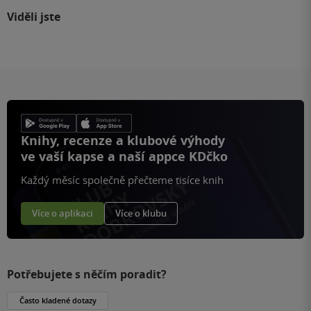
Viděli jste
Knihy, recenze a klubové výhody
ve vaší kapse a naší appce KDčko
Každý měsíc společně přečteme tisíce knih
Více o aplikaci
Více o klubu
Potřebujete s něčím poradit?
Často kladené dotazy