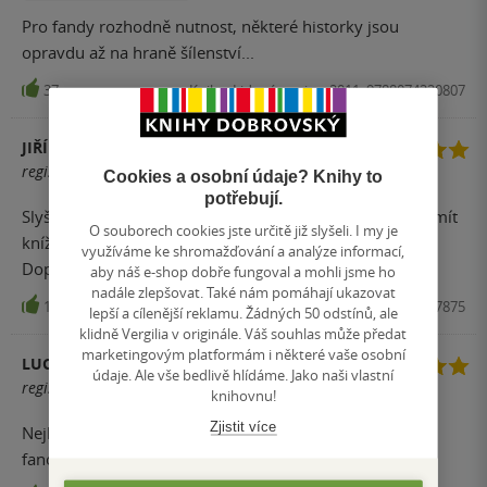
Pro fandy rozhodně nutnost, některé historky jsou
opravdu až na hraně šílenství...
37
Kniha, Lidové noviny, 2011, 9788074220807
JIŘÍ KULHÁNEK
registrovaný uživatel
Cookies a osobní údaje? Knihy to
potřebují.
Slyšel jsem nejdřív jako audioknihu. A hned jsem chtěl mít
O souborech cookies jste určitě již slyšeli. I my je
knížku v ruce. Nemá chybu. Ozzy je prostě....Ozzy.
využíváme ke shromažďování a analýze informací,
Doporučuji nejenom rockerům.
aby náš e-shop dobře fungoval a mohli jsme ho
nadále zlepšovat. Také nám pomáhají ukazovat
14
Kniha, NLN, 2020, 9788074227875
lepší a cílenější reklamu. Žádných 50 odstínů, ale
klidně Vergilia v originále. Váš souhlas může předat
marketingovým platformám i některé vaše osobní
LUCIE
údaje. Ale vše bedlivě hlídáme. Jako naši vlastní
registrovaný uživatel
knihovnu!
Zjistit více
Nejlepší autobiografie, kterou jsem kdy četla. Žádnému
fanouškovi nesmí doma chybět.