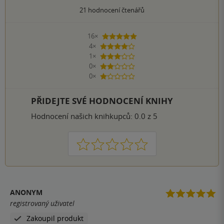
21
hodnocení čtenářů
16×
5 hvězdiček
4×
4 hvězdičky
1×
3 hvězdičky
0×
2 hvězdičky
0×
1 hvezdička
PŘIDEJTE SVÉ HODNOCENÍ KNIHY
Hodnocení našich knihkupců: 0.0 z 5
1
2
3
4
5
ANONYM
registrovaný uživatel
Zakoupil produkt