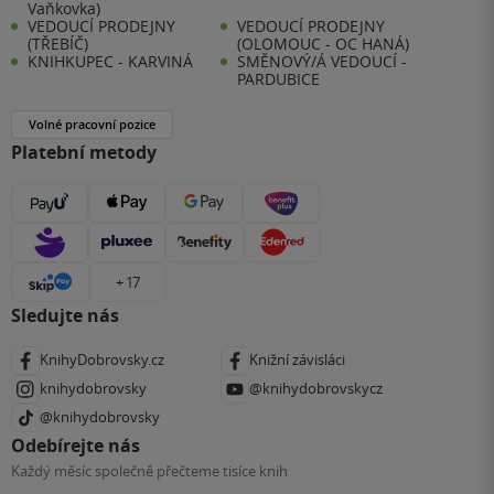
Vaňkovka)
VEDOUCÍ PRODEJNY
VEDOUCÍ PRODEJNY
(TŘEBÍČ)
(OLOMOUC - OC HANÁ)
KNIHKUPEC - KARVINÁ
SMĚNOVÝ/Á VEDOUCÍ -
PARDUBICE
Volné pracovní pozice
Platební metody
+ 17
Sledujte nás
KnihyDobrovsky.cz
Knižní závisláci
knihydobrovsky
@knihydobrovskycz
@knihydobrovsky
Odebírejte nás
Každý měsíc společně přečteme tisíce knih