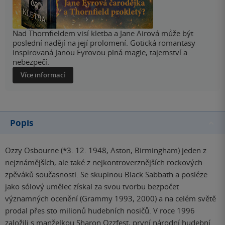
Nad Thornfieldem visí kletba a Jane Airová může být
poslední nadějí na její prolomení. Gotická romantasy
inspirovaná Janou Eyrovou plná magie, tajemství a
nebezpečí.
Více informací
Popis
Ozzy Osbourne (*3. 12. 1948, Aston, Birmingham) jeden z
nejznámějších, ale také z nejkontroverznějších rockových
zpěváků současnosti. Se skupinou Black Sabbath a posléze
jako sólový umělec získal za svou tvorbu bezpočet
významných ocenění (Grammy 1993, 2000) a na celém světě
prodal přes sto milionů hudebních nosičů. V roce 1996
založili s manželkou Sharon Ozzfest, první národní hudební