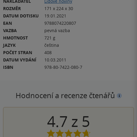
NAKLADATEL
Lidové noviny
ROZMĚR
171 x 224 x 30
DATUM DOTISKU
19.01.2021
EAN
9788074220807
VAZBA
pevná vazba
HMOTNOST
721 g
JAZYK
čeština
POČET STRAN
408
DATUM VYDÁNÍ
10.03.2011
ISBN
978-80-7422-080-7
Hodnocení a recenze čtenářů
4.7
z
5