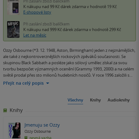
Při zaslání zboží balíčkem
K nákupu nad 99 Kč
dárek zdarma
v hodnotě 19 Kč
E-shopové listy
Při zaslání zboží balíčkem
K nákupu nad 999 Kč
dárek zdarma
v hodnotě 299 Kč
Let na měsíc
Ozzy Osbourne (*3. 12. 1948, Aston, Birmingham) jeden z nejznámějších,
ale také z nejkontroverznějších rockových zpěváků současnosti. Se
skupinou Black Sabbath a posléze jako sólový umělec získal za svou
tvorbu bezpočet významných ocenění (Grammy 1993, 2000) a na celém
světě prodal přes sto milionů hudebních nosičů. V roce 1996 založili s…
Přejít na celý popis
Všechny
Knihy
Audioknihy
Knihy
Jmenuju se Ozzy
Ozzy Osbourne
pevná vazba