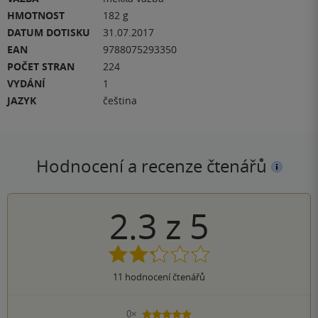
HMOTNOST
182 g
DATUM DOTISKU
31.07.2017
EAN
9788075293350
POČET STRAN
224
VYDÁNÍ
1
JAZYK
čeština
Hodnocení a recenze čtenářů
2.3
z
5
11
hodnocení čtenářů
0×
5 hvězdiček