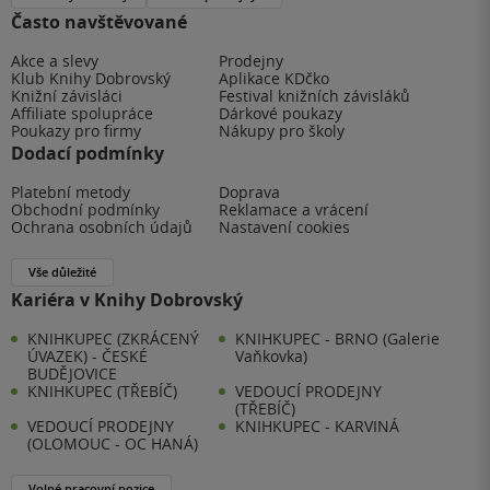
Často navštěvované
Akce a slevy
Prodejny
Klub Knihy Dobrovský
Aplikace KDčko
Knižní závisláci
Festival knižních závisláků
Affiliate spolupráce
Dárkové poukazy
Poukazy pro firmy
Nákupy pro školy
Dodací podmínky
Platební metody
Doprava
Obchodní podmínky
Reklamace a vrácení
Ochrana osobních údajů
Nastavení cookies
Vše důležité
Kariéra v Knihy Dobrovský
KNIHKUPEC (ZKRÁCENÝ
KNIHKUPEC - BRNO (Galerie
ÚVAZEK) - ČESKÉ
Vaňkovka)
BUDĚJOVICE
KNIHKUPEC (TŘEBÍČ)
VEDOUCÍ PRODEJNY
(TŘEBÍČ)
VEDOUCÍ PRODEJNY
KNIHKUPEC - KARVINÁ
(OLOMOUC - OC HANÁ)
Volné pracovní pozice