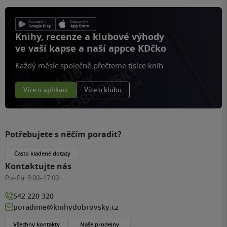
Knihy, recenze a klubové výhody
ve vaší kapse a naší appce KDčko
Každý měsíc společně přečteme tisíce knih
Více o aplikaci
Více o klubu
Potřebujete s něčím poradit?
Často kladené dotazy
Kontaktujte nás
Po–Pá:
8:00–17:00
542 220 320
poradime@knihydobrovsky.cz
Všechny kontakty
Naše prodejny