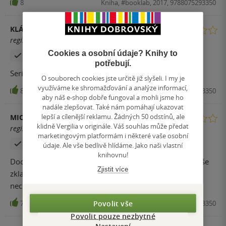
8
Kniha, #booklab, 2017, 9788075293350
KLÁRA
registrovaný uživatel
Cookies a osobní údaje? Knihy to
Zakoupil produkt
potřebují.
Seriál jsem neviděla a děj knihy nic moc
O souborech cookies jste určitě již slyšeli. I my je
využíváme ke shromažďování a analýze informací,
8
Kniha, #booklab, 2017, 9788075293350
aby náš e-shop dobře fungoval a mohli jsme ho
nadále zlepšovat. Také nám pomáhají ukazovat
lepší a cílenější reklamu. Žádných 50 odstínů, ale
MICHAELA LAURYCHOVÁ
klidně Vergilia v originále. Váš souhlas může předat
registrovaný uživatel
marketingovým platformám i některé vaše osobní
Zakoupil produkt
údaje. Ale vše bedlivě hlídáme. Jako naši vlastní
knihovnu!
Docela nudný děj, který ničím nezaujme. Knížka mě spíše
Zjistit více
zklamala. Nebyla tam skoro žádná akce, u které bych
nechtěla odložit knížku a číst klidně do noci.
Povolit vše
7
Kniha, #booklab, 2017, 9788075293350
Povolit pouze nezbytné