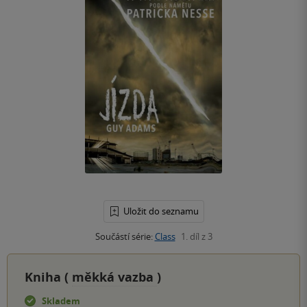
Uložit do seznamu
Součástí série:
Class
1. díl z 3
Kniha (
měkká vazba
)
Skladem