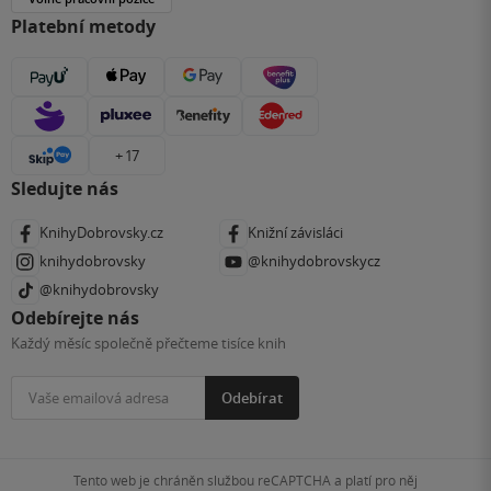
Platební metody
+ 17
Sledujte nás
KnihyDobrovsky.cz
Knižní závisláci
knihydobrovsky
@knihydobrovskycz
@knihydobrovsky
Odebírejte nás
Každý měsíc společně přečteme tisíce knih
Odebírat
Tento web je chráněn službou reCAPTCHA a platí pro něj