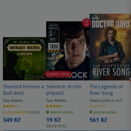
DOBRÁ CENA
Sherlock Holmes a
Sherlock: Archiv
The Legends of
Boží dech
případů
River Song
Guy Adams
Guy Adams
Steve Lyons
& další
3.5
4.6
0.0
z
z
z
Audiokniha
(mp3)
pevná vazba
pevná vazba
5
5
5
hvězdiček
hvězdiček
hvězdiček
349 Kč
19 Kč
561 Kč
Běžně
99 Kč