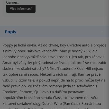
Games.
Více informací
Popis
Poppy je tichá dívka. Až do chvíle, kdy ukradne auto a projede
s ním výlohou sázkové kanceláře. Max je hodný kluk, ale
jednoho dne vyvraždí celou svou rodinu. Jen tak, pro zábavu.
Amar byl vždycky plný radosti ze života, tak proč se chce zabít
skokem ze školní střechy? Někteří studenti z Coal Hill nejsou
tak úplně sami sebou. Někteří z nich umírají. Ram se právě
vzbudil v cizím těle, a pokud nepřijde na to proč, může být na
řadě právě on. Ve zběsilém románu Jízda se setkáváme s
Charliem, Ramem, Quillovou a dalšími postavami
populárního britského seriálu Class, situovaném do světa
kultovní seriálové ságy Doctor Who (Pán času). Scenáristou