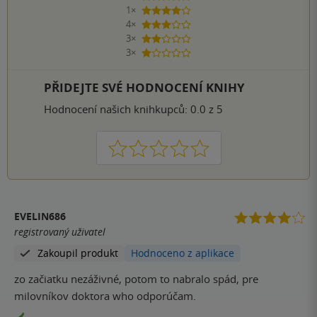
1×
4 hvězdičky
4×
3 hvězdičky
3×
2 hvězdičky
3×
1 hvezdička
PŘIDEJTE SVÉ HODNOCENÍ KNIHY
Hodnocení našich knihkupců: 0.0 z 5
1
2
3
4
5
EVELIN686
registrovaný uživatel
Zakoupil produkt
Hodnoceno z aplikace
zo začiatku nezáživné, potom to nabralo spád, pre
milovníkov doktora who odporúčam.