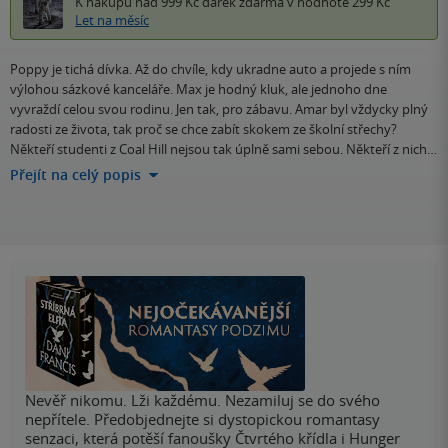
K nákupu nad 999 Kč
dárek zdarma
v hodnotě 299 Kč
Let na měsíc
Poppy je tichá dívka. Až do chvíle, kdy ukradne auto a projede s ním
výlohou sázkové kanceláře. Max je hodný kluk, ale jednoho dne
vyvraždí celou svou rodinu. Jen tak, pro zábavu. Amar byl vždycky plný
radosti ze života, tak proč se chce zabít skokem ze školní střechy?
Někteří studenti z Coal Hill nejsou tak úplně sami sebou. Někteří z nich…
Přejít na celý popis
Nevěř nikomu. Lži každému. Nezamiluj se do svého
nepřítele. Předobjednejte si dystopickou romantasy
senzaci, která potěší fanoušky Čtvrtého křídla i Hunger