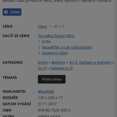
seriálu Class je Patrick Ness, který vytvořil i námět k románu.
Sdílet
SÉRIE
Class
1. díl z 3
DALŠÍ ZE SÉRIE
Ze světa Doctor Who
1.
Jízda
2.
Neuvěříte, co se stalo potom
3.
Kamenný dům
KATEGORIE
Knihy
»
Beletrie
»
Sci-fi, Fantasy a Komiksy
»
Sci-fi
»
Světová sci-fi
TÉMATA
Přidat téma
NAKLADATEL
#booklab
ROZMĚR
120 x 209 x 17
DATUM VYDÁNÍ
27.11.2017
ISBN
978-80-7529-335-0
VAZBA
měkká vazba