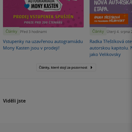
Články
Články
Před 3 hodinami
Úterý 4. srpna
Vstupenky na uzavřenou autogramiádu
Radka Třeštíková otev
Mony Kasten jsou v prodeji!
autorskou kapitolu.
jako Velikovsky
Články, které stojí za pozornost
Viděli jste