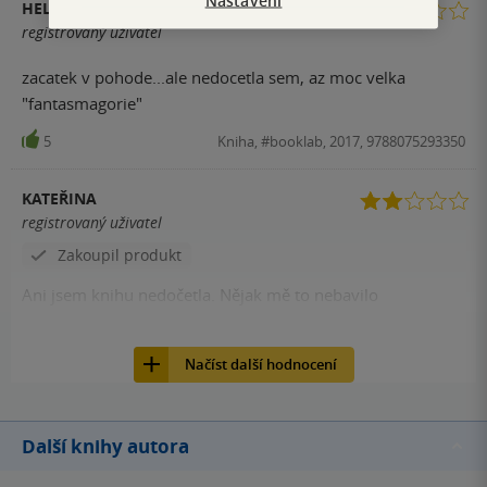
Nastavení
HELENA HOFFMANOVÁ
registrovaný uživatel
zacatek v pohode...ale nedocetla sem, az moc velka
"fantasmagorie"
5
Kniha, #booklab, 2017, 9788075293350
KATEŘINA
registrovaný uživatel
Zakoupil produkt
Ani jsem knihu nedočetla. Nějak mě to nebavilo
3
Kniha, #booklab, 2017, 9788075293350
Načíst další hodnocení
Další knihy autora