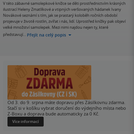
V této zábavné samolepkové knížce se děti prostřednictvím krásných
ilustrací Heleny Zmatlíkové a vtipných veršovaných hádanek Ivany
Novákové seznámí s tím, jak se prastarý koloběh ročních období
projevuje v životě rostlin, zvířat i nás, lidí. Uprostřed knížky pak objeví
velké množství samolepek. Mezi nimi najdou nejen ty, které
představují…
Přejít na celý popis
Od 3. do 9. srpna máte dopravu přes Zásilkovnu zdarma.
Stačí si v košíku vybrat doručení do výdejního místa nebo
Z-Boxu a doprava bude automaticky za 0 Kč.
Více informací