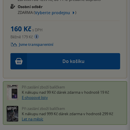
Osobní odběr
Vyberte prodejnu
ZDARMA (
)
160 Kč
s DPH
Běžně 179 Kč
Jsme transparentní
Do košíku
Při zaslání zboží balíčkem
K nákupu nad 99 Kč
dárek zdarma
v hodnotě 19 Kč
E-shopové listy
Při zaslání zboží balíčkem
K nákupu nad 999 Kč
dárek zdarma
v hodnotě 299 Kč
Let na měsíc