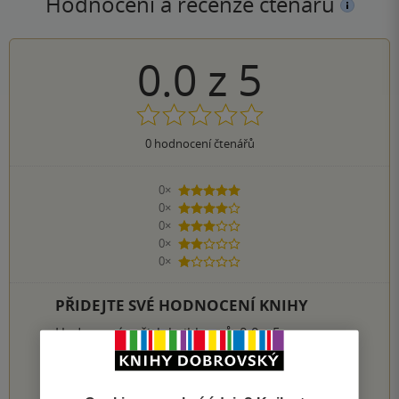
Hodnocení a recenze čtenářů
0.0
z
5
0
hodnocení čtenářů
0×
5 hvězdiček
0×
4 hvězdičky
0×
3 hvězdičky
0×
2 hvězdičky
0×
1 hvezdička
PŘIDEJTE SVÉ HODNOCENÍ KNIHY
Hodnocení našich knihkupců: 0.0 z 5
1
2
3
4
5