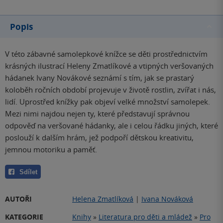
Popis
V této zábavné samolepkové knížce se děti prostřednictvím
krásných ilustrací Heleny Zmatlíkové a vtipných veršovaných
hádanek Ivany Novákové seznámí s tím, jak se prastarý
koloběh ročních období projevuje v životě rostlin, zvířat i nás,
lidí. Uprostřed knížky pak objeví velké množství samolepek.
Mezi nimi najdou nejen ty, které představují správnou
odpověď na veršované hádanky, ale i celou řádku jiných, které
poslouží k dalším hrám, jež podpoří dětskou kreativitu,
jemnou motoriku a paměť.
Sdílet
AUTOŘI
Helena Zmatlíková
|
Ivana Nováková
KATEGORIE
Knihy
»
Literatura pro děti a mládež
»
Pro