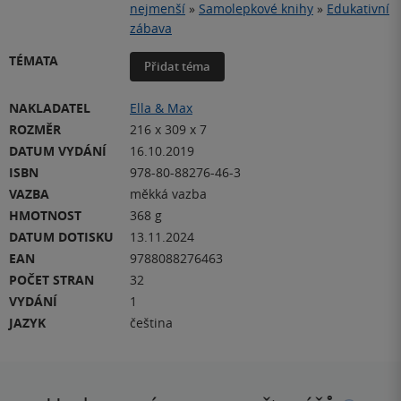
nejmenší
»
Samolepkové knihy
»
Edukativní
zábava
TÉMATA
Přidat téma
NAKLADATEL
Ella & Max
ROZMĚR
216 x 309 x 7
DATUM VYDÁNÍ
16.10.2019
ISBN
978-80-88276-46-3
VAZBA
měkká vazba
HMOTNOST
368 g
DATUM DOTISKU
13.11.2024
EAN
9788088276463
POČET STRAN
32
VYDÁNÍ
1
JAZYK
čeština