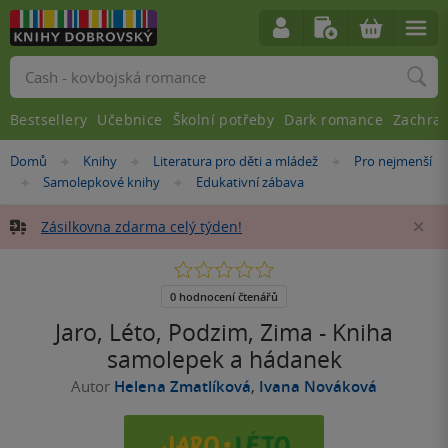
Vyhledávání
Bestsellery
Učebnice
Školní potřeby
Dark romance
Zachra
Nacházíte
Domů
Knihy
Literatura pro děti a mládež
Pro nejmenší
»
»
»
se
Samolepkové knihy
Edukativní zábava
»
»
zde:
Zásilkovna zdarma celý týden!
Za
0.0
z
5
0 hodnocení čtenářů
hvězdiček
Jaro, Léto, Podzim, Zima - Kniha
samolepek a hádanek
Autor
Helena Zmatlíková
,
Ivana Nováková