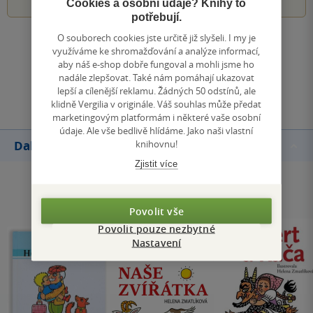
Cookies a osobní údaje? Knihy to
potřebují.
O souborech cookies jste určitě již slyšeli. I my je
Zobrazit všechna hodnocení
využíváme ke shromažďování a analýze informací,
aby náš e-shop dobře fungoval a mohli jsme ho
nadále zlepšovat. Také nám pomáhají ukazovat
Přidat hodnocení
lepší a cílenější reklamu. Žádných 50 odstínů, ale
klidně Vergilia v originále. Váš souhlas může předat
marketingovým platformám i některé vaše osobní
údaje. Ale vše bedlivě hlídáme. Jako naši vlastní
knihovnu!
Další knihy autora
Zjistit více
Povolit vše
Povolit pouze nezbytné
Nastavení