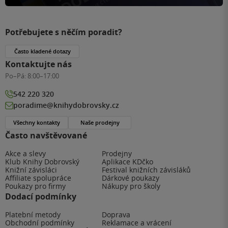
Potřebujete s něčím poradit?
Často kladené dotazy
Kontaktujte nás
Po–Pá:
8:00–17:00
542 220 320
poradime@knihydobrovsky.cz
Všechny kontakty
Naše prodejny
Často navštěvované
Akce a slevy
Prodejny
Klub Knihy Dobrovský
Aplikace KDčko
Knižní závisláci
Festival knižních závisláků
Affiliate spolupráce
Dárkové poukazy
Poukazy pro firmy
Nákupy pro školy
Dodací podmínky
Platební metody
Doprava
Obchodní podmínky
Reklamace a vrácení