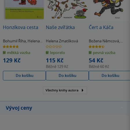
Honzíkova cesta
Naše zvířátka
Čert a Káča
Bohumil Říha
,
Helena
Helena Zmatlíková
Božena Němcová
,
Zmatlíková
Helena Zmatlíková
4.7
0.0
4.5
z
z
z
měkká vazba
leporelo
pevná vazba
5
5
5
hvězdiček
hvězdiček
hvězdiček
129 Kč
115 Kč
54 Kč
Běžně
129 Kč
Běžně
60 Kč
Do košíku
Do košíku
Do košíku
Všechny knihy autora
Vývoj ceny