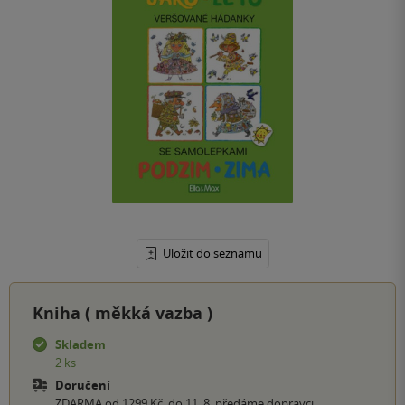
Uložit do seznamu
Kniha (
měkká vazba
)
Skladem
2 ks
Doručení
ZDARMA od 1299 Kč, do 11. 8. předáme dopravci