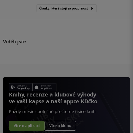
Články, které stojí za pozornost
Viděli jste
Knihy, recenze a klubové výhody
ve vaší kapse a naší appce KDčko
Každý měsíc společně přečteme tisíce knih
Více o aplikaci
Více o klubu