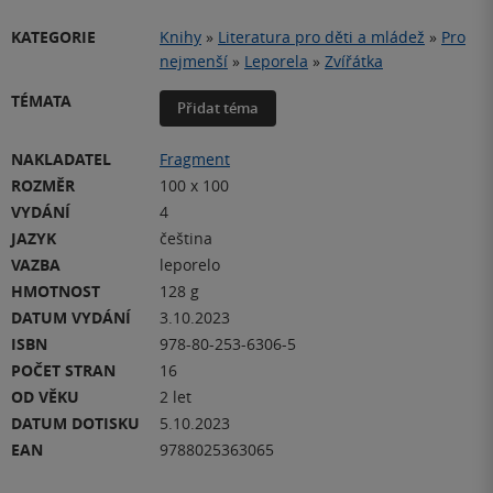
KATEGORIE
Knihy
»
Literatura pro děti a mládež
»
Pro
nejmenší
»
Leporela
»
Zvířátka
TÉMATA
Přidat téma
NAKLADATEL
Fragment
ROZMĚR
100 x 100
VYDÁNÍ
4
JAZYK
čeština
VAZBA
leporelo
HMOTNOST
128 g
DATUM VYDÁNÍ
3.10.2023
ISBN
978-80-253-6306-5
POČET STRAN
16
OD VĚKU
2 let
DATUM DOTISKU
5.10.2023
EAN
9788025363065