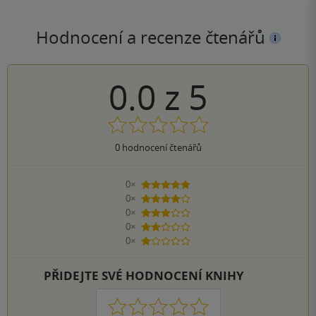
Hodnocení a recenze čtenářů
0.0
z
5
0
hodnocení čtenářů
0×
5 hvězdiček
0×
4 hvězdičky
0×
3 hvězdičky
0×
2 hvězdičky
0×
1 hvezdička
PŘIDEJTE SVÉ HODNOCENÍ KNIHY
1
2
3
4
5