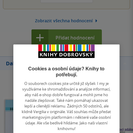
Zobrazit všechna hodnocení
Přidat hodnocení
Další knihy autora
Cookies a osobní údaje? Knihy to
potřebují.
O souborech cookies jste určitě již slyšeli. I my je
využíváme ke shromažďování a analýze informací,
aby náš e-shop dobře fungoval a mohli jsme ho
nadále zlepšovat. Také nám pomáhají ukazovat
lepší a cílenější reklamu. Žádných 50 odstínů, ale
klidně Vergilia v originále. Váš souhlas může předat
marketingovým platformám i některé vaše osobní
údaje. Ale vše bedlivě hlídáme. Jako naši vlastní
knihovnu!