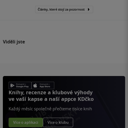
Články, které stojí za pozornost
Viděli jste
Knihy, recenze a klubové výhody
ve vaší kapse a naší appce KDčko
Každý měsíc společně přečteme tisíce knih
Více o aplikaci
Více o klubu