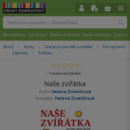
Vyhledávání
Bestsellery
Učebnice
Školní potřeby
Dark romance
Zachra
Nacházíte
Domů
Knihy
Literatura pro děti a mládež
Pro nejmenší
»
»
»
se
Leporela
Zvířátka
»
»
zde:
0.0
z
5
0 hodnocení čtenářů
hvězdiček
Naše zvířátka
Autor
Helena Zmatlíková
Ilustrátor
Helena Zmatlíková