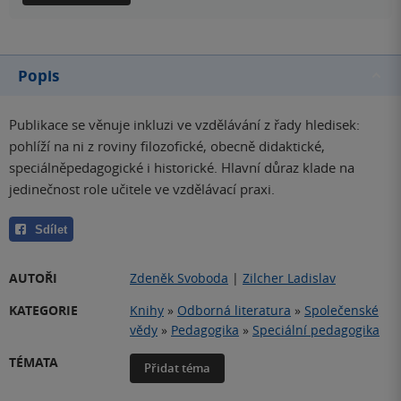
Popis
Publikace se věnuje inkluzi ve vzdělávání z řady hledisek:
pohlíží na ni z roviny filozofické, obecně didaktické,
speciálněpedagogické i historické. Hlavní důraz klade na
jedinečnost role učitele ve vzdělávací praxi.
Sdílet
AUTOŘI
Zdeněk Svoboda
|
Zilcher Ladislav
KATEGORIE
Knihy
»
Odborná literatura
»
Společenské
vědy
»
Pedagogika
»
Speciální pedagogika
TÉMATA
Přidat téma