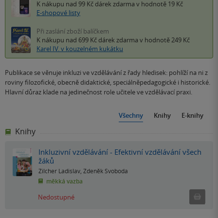
K nákupu nad 99 Kč
dárek zdarma
v hodnotě 19 Kč
E-shopové listy
Při zaslání zboží balíčkem
K nákupu nad 699 Kč
dárek zdarma
v hodnotě 249 Kč
Karel IV. v kouzelném kukátku
Publikace se věnuje inkluzi ve vzdělávání z řady hledisek: pohlíží na ni z
roviny filozofické, obecně didaktické, speciálněpedagogické i historické.
Hlavní důraz klade na jedinečnost role učitele ve vzdělávací praxi.
Všechny
Knihy
E-knihy
Knihy
Inkluzivní vzdělávání - Efektivní vzdělávání všech
žáků
Zilcher Ladislav
,
Zdeněk Svoboda
měkká vazba
Ned
Nedostupné