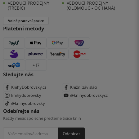
VEDOUCÍ PRODEJNY
VEDOUCÍ PRODEJNY
(TŘEBÍČ)
(OLOMOUC - OC HANÁ)
Volné pracovní pozice
Platební metody
+ 17
Sledujte nás
KnihyDobrovsky.cz
Knižní závisláci
knihydobrovsky
@knihydobrovskycz
@knihydobrovsky
Odebírejte nás
Každý měsíc společně přečteme tisíce knih
Odebírat