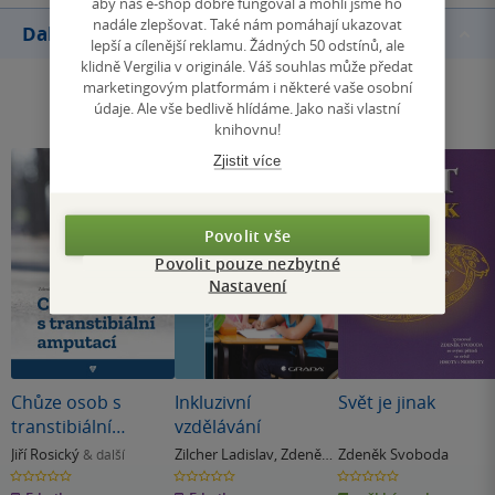
aby náš e-shop dobře fungoval a mohli jsme ho
nadále zlepšovat. Také nám pomáhají ukazovat
Další knihy autora
lepší a cílenější reklamu. Žádných 50 odstínů, ale
klidně Vergilia v originále. Váš souhlas může předat
marketingovým platformám i některé vaše osobní
údaje. Ale vše bedlivě hlídáme. Jako naši vlastní
knihovnu!
Zjistit více
Povolit vše
Povolit pouze nezbytné
Nastavení
Chůze osob s
Inkluzivní
Svět je jinak
transtibiální
vzdělávání
amputací
Jiří Rosický
Zilcher Ladislav
,
Zdeněk
Zdeněk Svoboda
& další
Svoboda
0.0
0.0
0.0
z
z
z