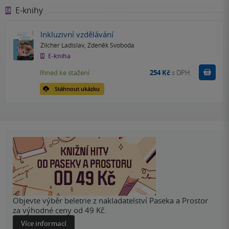
E-knihy
Inkluzivní vzdělávání
Zilcher Ladislav
,
Zdeněk Svoboda
E-kniha
Koupit
Ihned ke stažení
254 Kč
s DPH
Stáhnout ukázku
Objevte výběr beletrie z nakladatelství Paseka a Prostor
za výhodné ceny od 49 Kč.
Více informací