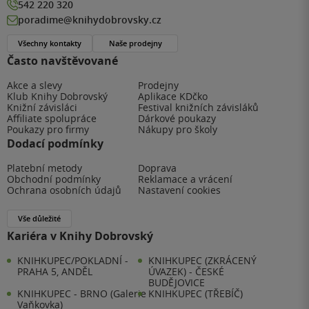
542 220 320
poradime@knihydobrovsky.cz
Všechny kontakty
Naše prodejny
Často navštěvované
Akce a slevy
Prodejny
Klub Knihy Dobrovský
Aplikace KDčko
Knižní závisláci
Festival knižních závisláků
Affiliate spolupráce
Dárkové poukazy
Poukazy pro firmy
Nákupy pro školy
Dodací podmínky
Platební metody
Doprava
Obchodní podmínky
Reklamace a vrácení
Ochrana osobních údajů
Nastavení cookies
Vše důležité
Kariéra v Knihy Dobrovský
KNIHKUPEC/POKLADNÍ -
KNIHKUPEC (ZKRÁCENÝ
PRAHA 5, ANDĚL
ÚVAZEK) - ČESKÉ
BUDĚJOVICE
KNIHKUPEC - BRNO (Galerie
KNIHKUPEC (TŘEBÍČ)
Vaňkovka)