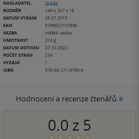
NAKLADATEL
Grada
ROZMĚR
144 x 207 x 18
DATUM VYDÁNÍ
29.07.2019
EAN
9788027107896
VAZBA
měkká vazba
HMOTNOST
274 g
DATUM DOTISKU
27.10.2022
POČET STRAN
216
VYDÁNÍ
1
ISBN
978-80-271-0789-6
Hodnocení a recenze čtenářů
0.0
z
5