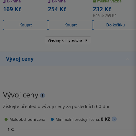
E-kniha
E-kniha
měkká vazba
5
5
5
hvězdiček
hvězdiček
hvězdiček
169 Kč
254 Kč
232 Kč
Běžně
259 Kč
Koupit
Koupit
Do košíku
Všechny knihy autora
Vývoj ceny
Vývoj ceny
Získejte přehled o vývoji ceny za posledních 60 dní.
0 Kč
Maloobchodní cena
Minimální prodejní cena: