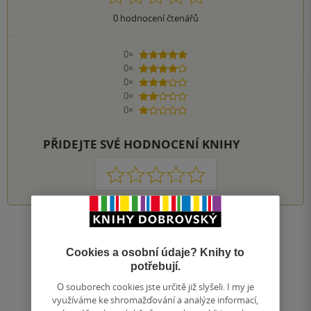
0
hodnocení čtenářů
0×
5 hvězdiček
0×
4 hvězdičky
0×
3 hvězdičky
0×
2 hvězdičky
0×
1 hvezdička
PŘIDEJTE SVÉ HODNOCENÍ KNIHY
1
2
3
4
5
Zobrazit všechna hodnocení
Cookies a osobní údaje? Knihy to
potřebují.
Přidat hodnocení
O souborech cookies jste určitě již slyšeli. I my je
využíváme ke shromažďování a analýze informací,