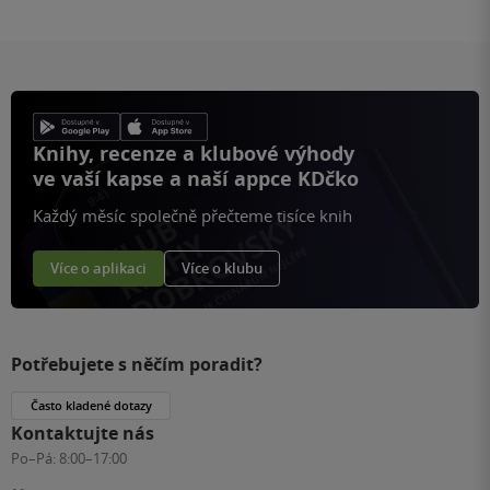
Knihy, recenze a klubové výhody
ve vaší kapse a naší appce KDčko
Každý měsíc společně přečteme tisíce knih
Více o aplikaci
Více o klubu
Potřebujete s něčím poradit?
Často kladené dotazy
Kontaktujte nás
Po–Pá:
8:00–17:00