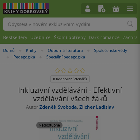
Vyhledávání
Bestsellery
Učebnice
Školní potřeby
Dark romance
Zachra
Nacházíte
Domů
Knihy
Odborná literatura
Společenské vědy
»
»
»
se
Pedagogika
Speciální pedagogika
»
»
zde:
0.0
z
5
0 hodnocení čtenářů
hvězdiček
Inkluzivní vzdělávání - Efektivní
vzdělávání všech žáků
Autor
Zdeněk Svoboda
,
Zilcher Ladislav
Nedostupné