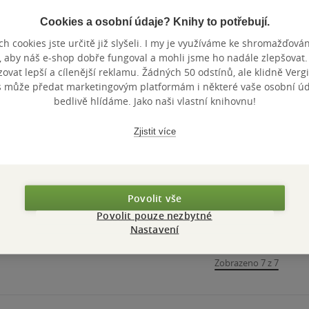
Cookies a osobní údaje? Knihy to potřebují.
Nedostupné
Nedostupné
Nedostupné
h cookies jste určitě již slyšeli. I my je využíváme ke shromažďován
, aby náš e-shop dobře fungoval a mohli jsme ho nadále zlepšovat
Speciální
Speciální
Inkluzivní
vat lepší a cílenější reklamu. Žádných 50 odstínů, ale klidně Vergil
pedagogika
pedagogika
vzdělávání
s může předat marketingovým platformám i některé vaše osobní úda
Efektivní
Jiří Škoda
Jiří Škoda
Zilcher Ladis
& další
& další
bedlivě hlídáme. Jako naši vlastní knihovnu!
vzděláván
Svoboda
0.0
0.0
0.0
z
z
z
žáků
měkká vazba
E-kniha
měkká va
5
5
5
Zjistit více
hvězdiček
hvězdiček
hvězdiček
Nedostupné
Nedostupné
Nedos
Povolit vše
Povolit pouze nezbytné
Nastavení
Zobrazeno 7 z 7