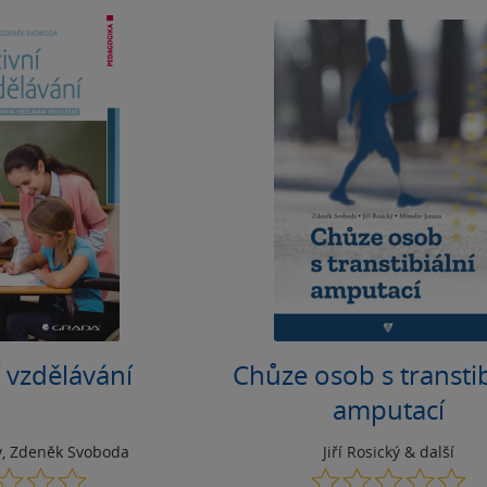
í vzdělávání
Chůze osob s transtib
amputací
v
,
Zdeněk Svoboda
Jiří Rosický
& další
0.0
0.0