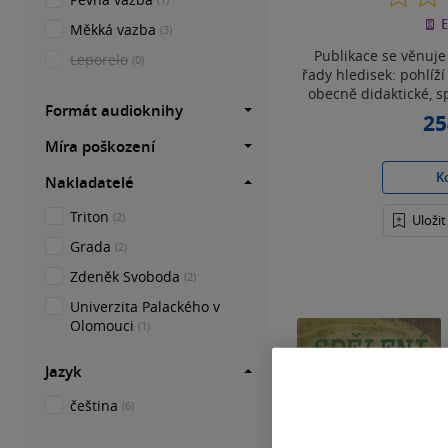
E
Měkká vazba
(3)
Publikace se věnuje 
Leporelo
(0)
řady hledisek: pohlíží 
obecně didaktické, s
Formát audioknihy
25
Míra poškození
K
Nakladatelé
Triton
(2)
Uloži
Grada
(2)
Zdeněk Svoboda
(2)
Univerzita Palackého v
Olomouci
(1)
Jazyk
čeština
(6)