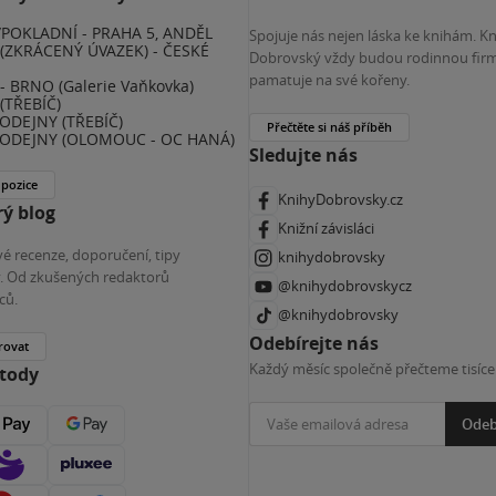
POKLADNÍ - PRAHA 5, ANDĚL
Spojuje nás nejen láska ke knihám. K
(ZKRÁCENÝ ÚVAZEK) - ČESKÉ
Dobrovský vždy budou rodinnou firm
E
pamatuje na své kořeny.
 BRNO (Galerie Vaňkovka)
(TŘEBÍČ)
ODEJNY (TŘEBÍČ)
Přečtěte si náš příběh
ODEJNY (OLOMOUC - OC HANÁ)
Sledujte nás
 pozice
KnihyDobrovsky.cz
ý blog
Knižní závisláci
é recenze, doporučení, tipy
knihydobrovsky
ky. Od zkušených redaktorů
@knihydobrovskycz
ců.
@knihydobrovsky
Odebírejte nás
rovat
Každý měsíc společně přečteme tisíce
etody
Odeb