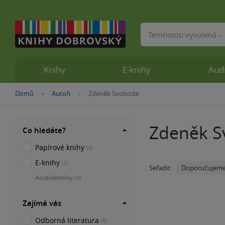
Vyhledávání
Knihy
E-knihy
Aud
Nacházíte
Domů
Autoři
Zdeněk Svoboda
»
»
se
zde:
Zdeněk 
Co hledáte?
Papírové knihy
(4)
E-knihy
(3)
Doporučujem
Seřadit:
Audioknihy
(0)
Zajímá vás
Odborná literatura
(6)