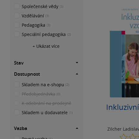
Společenské vědy
(5)
Vzdělávání
(3)
Pedagogika
(3)
Speciální pedagogika
(2)
+ Ukázat více
Stav
Dostupnost
Skladem na e-shopu
(2)
Předobjednávka
(0)
K odebrání na prodejně
Inkluzivn
Skladem u dodavatele
(1)
Vazba
Zilcher Ladisla
Pevná vazba
(1)