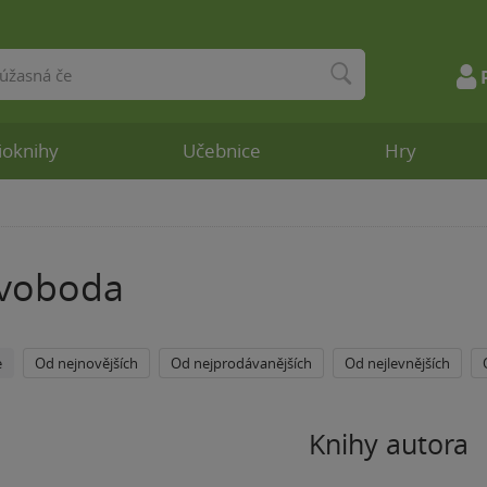
ioknihy
Učebnice
Hry
Svoboda
e
Od nejnovějších
Od nejprodávanějších
Od nejlevnějších
Knihy autora