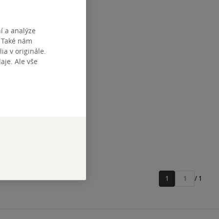
í a analýze
. Také nám
ia v originále.
 -
je. Ale vše
lav
,
Zdeněk
í všech
zba
tupné
1
/ 1
Přejít
na
stránku