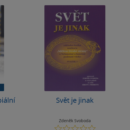
iální
Svět je jinak
Zdeněk Svoboda
0.0