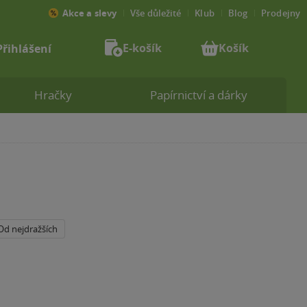
Akce a slevy
Vše důležité
Klub
Blog
Prodejny
E-košík
Košík
Přihlášení
Hračky
Papírnictví a dárky
Od nejdražších