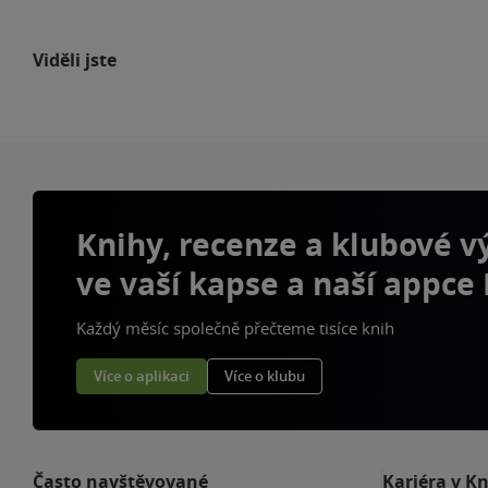
Viděli jste
Knihy, recenze a klubové 
ve vaší kapse a naší appce
Každý měsíc společně přečteme tisíce knih
Více o aplikaci
Více o klubu
Často navštěvované
Kariéra v K