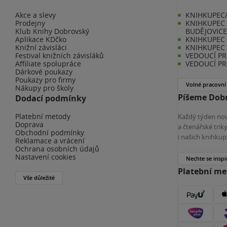
Akce a slevy
KNIHKUPEC/
Prodejny
KNIHKUPEC 
Klub Knihy Dobrovský
BUDĚJOVIC
Aplikace KDčko
KNIHKUPEC -
Knižní závisláci
KNIHKUPEC 
Festival knižních závisláků
VEDOUCÍ PR
Affiliate spolupráce
VEDOUCÍ PR
Dárkové poukazy
Poukazy pro firmy
Volné pracovní
Nákupy pro školy
Píšeme Dobr
Dodací podmínky
Platební metody
Každý týden nov
Doprava
a čtenářské tri
Obchodní podmínky
i našich knihkup
Reklamace a vrácení
Ochrana osobních údajů
Nastavení cookies
Nechte se inspi
Platební m
Vše důležité