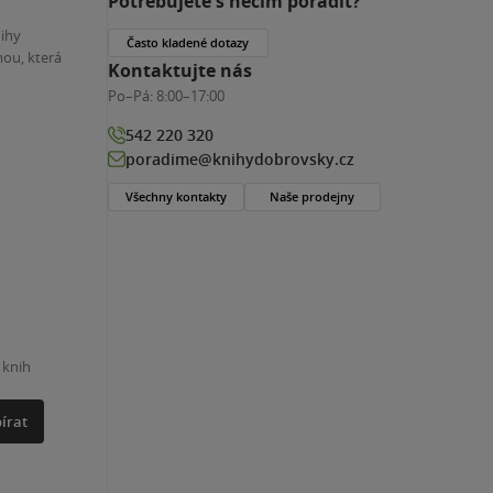
Potřebujete s něčím poradit?
nihy
Často kladené dotazy
ou, která
Kontaktujte nás
Po–Pá:
8:00–17:00
542 220 320
poradime@knihydobrovsky.cz
Všechny kontakty
Naše prodejny
 knih
írat