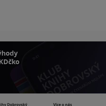
výhody
 KDčko
nihy Dobrovský
Více o nás