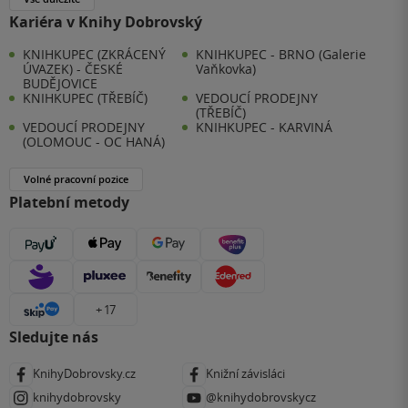
Kariéra v Knihy Dobrovský
KNIHKUPEC (ZKRÁCENÝ
KNIHKUPEC - BRNO (Galerie
ÚVAZEK) - ČESKÉ
Vaňkovka)
BUDĚJOVICE
KNIHKUPEC (TŘEBÍČ)
VEDOUCÍ PRODEJNY
(TŘEBÍČ)
VEDOUCÍ PRODEJNY
KNIHKUPEC - KARVINÁ
(OLOMOUC - OC HANÁ)
Volné pracovní pozice
Platební metody
+ 17
Sledujte nás
KnihyDobrovsky.cz
Knižní závisláci
knihydobrovsky
@knihydobrovskycz