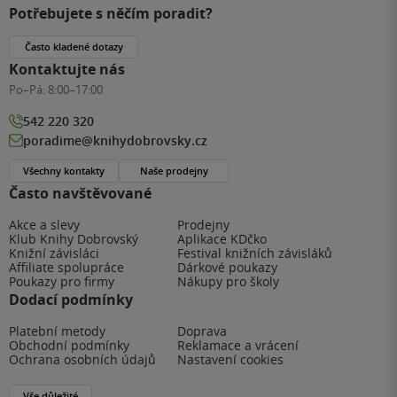
Potřebujete s něčím poradit?
Často kladené dotazy
Kontaktujte nás
Po–Pá:
8:00–17:00
542 220 320
poradime@knihydobrovsky.cz
Všechny kontakty
Naše prodejny
Často navštěvované
Akce a slevy
Prodejny
Klub Knihy Dobrovský
Aplikace KDčko
Knižní závisláci
Festival knižních závisláků
Affiliate spolupráce
Dárkové poukazy
Poukazy pro firmy
Nákupy pro školy
Dodací podmínky
Platební metody
Doprava
Obchodní podmínky
Reklamace a vrácení
Ochrana osobních údajů
Nastavení cookies
Vše důležité