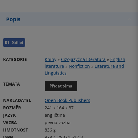
Popis
Sdílet
KATEGORIE
Knihy
»
Cizojazyčná literatura
»
English
literature
»
Nonfiction
»
Literature and
Linguistics
TÉMATA
Přidat téma
NAKLADATEL
Open Book Publishers
ROZMĚR
241 x 164 x 37
JAZYK
angličtina
VAZBA
pevná vazba
HMOTNOST
836 g
ISBN
978-1-78374-517-3