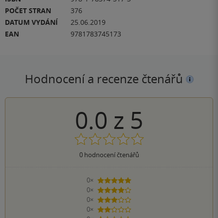
POČET STRAN
376
DATUM VYDÁNÍ
25.06.2019
EAN
9781783745173
Hodnocení a recenze čtenářů
0.0
z
5
0
hodnocení čtenářů
0×
5 hvězdiček
0×
4 hvězdičky
0×
3 hvězdičky
0×
2 hvězdičky