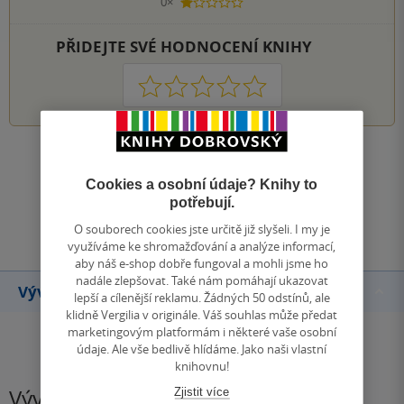
0×
1 hvezdička
PŘIDEJTE SVÉ HODNOCENÍ KNIHY
1
2
3
4
5
Zobrazit všechna hodnocení
Cookies a osobní údaje? Knihy to
potřebují.
Přidat hodnocení
O souborech cookies jste určitě již slyšeli. I my je
využíváme ke shromažďování a analýze informací,
aby náš e-shop dobře fungoval a mohli jsme ho
nadále zlepšovat. Také nám pomáhají ukazovat
Vývoj ceny
lepší a cílenější reklamu. Žádných 50 odstínů, ale
klidně Vergilia v originále. Váš souhlas může předat
marketingovým platformám i některé vaše osobní
údaje. Ale vše bedlivě hlídáme. Jako naši vlastní
knihovnu!
Vývoj ceny
Zjistit více