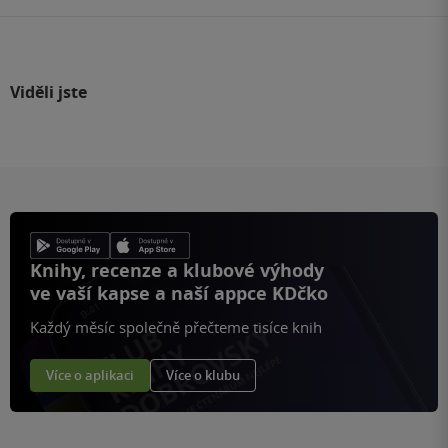
Viděli jste
Knihy, recenze a klubové výhody
ve vaší kapse a naší appce KDčko
Každý měsíc společně přečteme tisíce knih
Více o aplikaci
Více o klubu