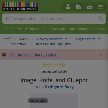
Vyhledávání
Bestsellery
Učebnice
Školní potřeby
Dark romance
Zachra
Nacházíte
Domů
Knihy
Cizojazyčná literatura
English literature
»
»
»
se
Nonfiction
Literature and Linguistics
»
»
zde:
Zásilkovna zdarma celý týden!
Za
0.0
z
5
0 hodnocení čtenářů
hvězdiček
Image, Knife, and Gluepot
Autor
Kathryn M Rudy
Nedostupné