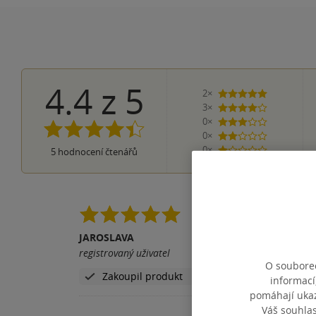
4.4
z
5
2×
5 hvězdiček
3×
4 hvězdičky
0×
3 hvězdičky
0×
2 hvězdičky
0×
5
hodnocení čtenářů
1 hvezdička
O císařovnu Sisi se z
člověk opět vplul do 
JAROSLAVA
nenáročné čtení.
registrovaný uživatel
O souborec
Pomohla vám tato rece
Zakoupil produkt
informací
pomáhají ukazo
Váš souhla