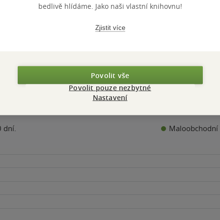
bedlivě hlídáme. Jako naši vlastní knihovnu!
Zjistit více
Přidat hodnocení
Povolit vše
Povolit pouze nezbytné
Nastavení
Maloobchodní 
 dní.