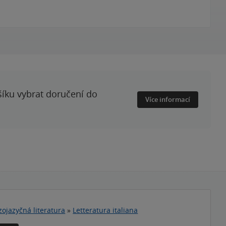
šíku vybrat doručení do
Více informací
zojazyčná literatura
»
Letteratura italiana