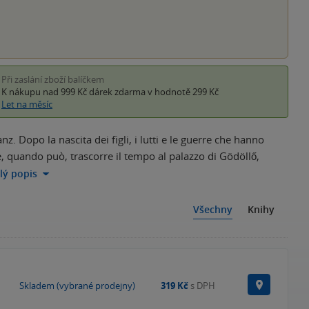
Při zaslání zboží balíčkem
K nákupu nad 999 Kč
dárek zdarma
v hodnotě 299 Kč
Let na měsíc
z. Dopo la nascita dei figli, i lutti e le guerre che hanno
e, quando può, trascorre il tempo al palazzo di Gödöllő,
elý popis
Všechny
Knihy
Na prode
Skladem (vybrané prodejny)
319 Kč
s DPH