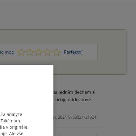
1
2
3
4
5
ic moc
Perfektní
mé knihovničce. Kniha se četla jedním dechem a
o které jsem nevěděla. Doporučuji, oddechové
í a analýze
Kniha, Kontrast, 2024, 9788027721924
. Také nám
ia v originále.
je. Ale vše