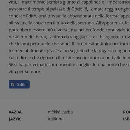
vita, il matrimonio sembra giunto al capolinea e l'imperatri
trascorre il tempo al palazzo di Gödöllő, l'amata reggia unghe
conosce Edith, una trovatella abbandonata nella foresta ap
allevata alla corte con il mito della sovrana. All'apparenza, l
potrebbero essere più diverse, ma nel profondo condividono
desiderio di libertà, l'animo da viaggiatrici e il bisogno di tr
che le ami per quello che sono. Il loro destino finirà per intre
irrimediabilmente, grazie a un segreto che la ragazza unghe
custodire e che riguarda il misterioso incontro a un ballo in
Sissi ha partecipato sotto mentite spoglie. In una notte che s
vita per sempre...
Sdílet
VAZBA
měkká vazba
PO
JAZYK
italština
IS