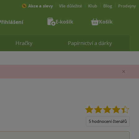
Akce a slevy
Vše důležité
Klub
Blog
Prodejny
E-košík
Košík
Přihlášení
Hračky
Papírnictví a dárky
Zav
4.4
z
5
5 hodnocení čtenářů
hvěz