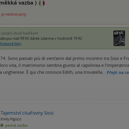
měkká vazba
)
 je nedostupný.
i zaslání zboží balíčkem
nákupu nad 99 Kč
dárek zdarma
v hodnotě 19 Kč
shopové listy
4. Sono passati più di vent'anni dal primo incontro tra Sissi e Fran
loro vita, il matrimonio sembra giunto al capolinea e l'imperatric
ia ungherese. È qui che conosce Edith, una trovatella…
Přejít na c
Tajemství císařovny Sissi
Emily Pigozzi
pevná vazba