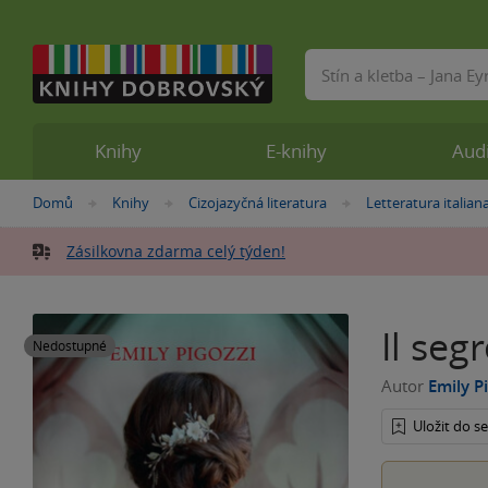
Vyhledávání
Knihy
E-knihy
Aud
Nacházíte
Domů
Knihy
Cizojazyčná literatura
Letteratura italian
»
»
»
se
zde:
Zásilkovna zdarma celý týden!
Il segr
Nedostupné
Autor
Emily P
Uložit do 