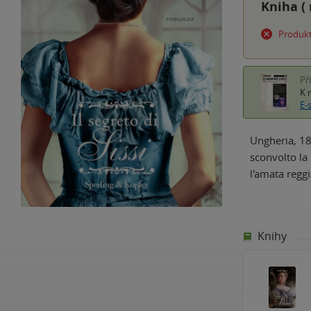
Kniha (
Produkt
Př
K 
E-
Ungheria, 187
sconvolto la 
l'amata regg
Knihy