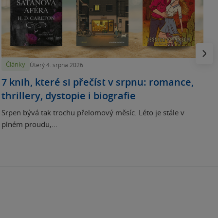
N
p
Násled
Články
Úterý 4. srpna 2026
7 knih, které si přečíst v srpnu: romance,
thrillery, dystopie i biografie
Srpen bývá tak trochu přelomový měsíc. Léto je stále v
plném proudu,...