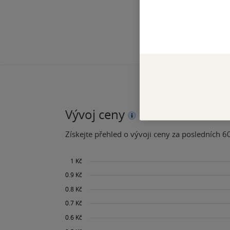
Vývoj ceny
Získejte přehled o vývoji ceny za posledních 60