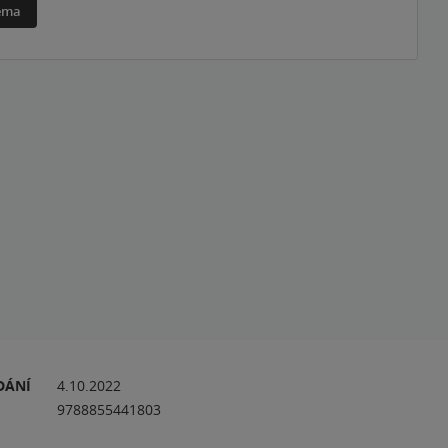
téma
DÁNÍ
4.10.2022
9788855441803