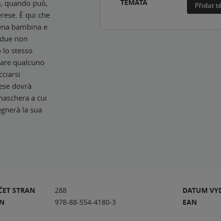
TÉMATA
ce, quando può,
Přidat 
rese. È qui che
pena bambina e
e due non
 lo stesso
ovare qualcuno
cciarsi
rese dovrà
 maschera a cui
egnerà la sua
ČET STRAN
288
DATUM VY
BN
978-88-554-4180-3
EAN