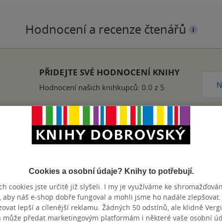
Hodnocení a recenze čtenářů
PŘIDEJTE SVÉ HODNOCENÍ KNIHY
N
Hodnocení našich knihkupců: 0.0 z 5
ajímám již delší dobu, proto ani tato beletrie nesměla chybět v 
doby císařovny Sisi, jejich strastí a pro mě překvapivé stránky, 
Cookies a osobní údaje? Knihy to potřebují.
h cookies jste určitě již slyšeli. I my je využíváme ke shromažďován
nze?
Ano
14
, aby náš e-shop dobře fungoval a mohli jsme ho nadále zlepšovat
vat lepší a cílenější reklamu. Žádných 50 odstínů, ale klidně Vergil
s může předat marketingovým platformám i některé vaše osobní úda