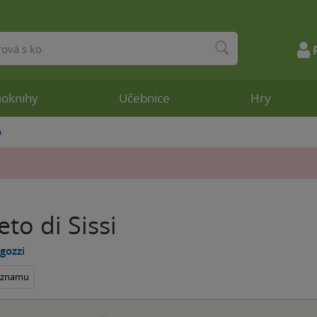
ioknihy
Učebnice
Hry
a
eto di Sissi
igozzi
seznamu