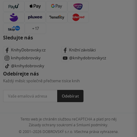
+ 17
Sledujte nás
KnihyDobrovsky.cz
Knižní závisláci
knihydobrovsky
@knihydobrovskycz
@knihydobrovsky
Odebírejte nás
Každý měsíc společně přečteme tisíce knih
Odebírat
Tento web je chráněn službou reCAPTCHA a platí pro něj
Zásady ochrany soukromí
a
Smluvní podmínky
.
© 2001–2026
DOBROVSKÝ s.r.o. Všechna práva vyhrazena.