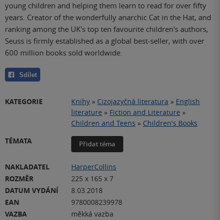
young children and helping them learn to read for over fifty
years. Creator of the wonderfully anarchic Cat in the Hat, and
ranking among the UK's top ten favourite children's authors,
Seuss is firmly established as a global best-seller, with over
600 million books sold worldwide.
Sdílet
KATEGORIE
Knihy
»
Cizojazyčná literatura
»
English
literature
»
Fiction and Literature
»
Children and Teens
»
Children's Books
TÉMATA
Přidat téma
NAKLADATEL
HarperCollins
ROZMĚR
225 x 165 x 7
DATUM VYDÁNÍ
8.03.2018
EAN
9780008239978
VAZBA
měkká vazba