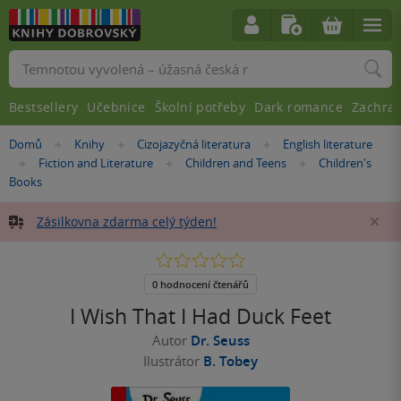
Vyhledávání
Bestsellery
Učebnice
Školní potřeby
Dark romance
Zachra
Nacházíte
Domů
Knihy
Cizojazyčná literatura
English literature
»
»
»
se
Fiction and Literature
Children and Teens
Children's
»
»
»
zde:
Books
Zásilkovna zdarma celý týden!
Za
0.0
z
5
0 hodnocení čtenářů
hvězdiček
I Wish That I Had Duck Feet
Autor
Dr. Seuss
Ilustrátor
B. Tobey