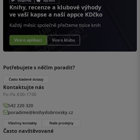
Knihy, recenze a klubové výhody
ve vaší kapse a naší appce KDčko
Každý měsíc společně přečteme tisíce knih
Více o aplikaci
Více o klubu
Potřebujete s něčím poradit?
Často kladené dotazy
Kontaktujte nás
Po–Pá:
8:00–17:00
542 220 320
poradime@knihydobrovsky.cz
Všechny kontakty
Naše prodejny
Často navštěvované