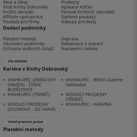
Akce a slevy
Prodejny
Klub Knihy Dobrovský
Aplikace KDčko
Knižní závisláci
Festival knižních závisláků
Affiliate spolupráce
Dárkové poukazy
Poukazy pro firmy
Nákupy pro školy
Dodací podmínky
Platební metody
Doprava
Obchodní podmínky
Reklamace a vrácení
Ochrana osobních údajů
Nastavení cookies
Vše důležité
Kariéra v Knihy Dobrovský
KNIHKUPEC (ZKRÁCENÝ
KNIHKUPEC - BRNO (Galerie
ÚVAZEK) - ČESKÉ
Vaňkovka)
BUDĚJOVICE
KNIHKUPEC (TŘEBÍČ)
VEDOUCÍ PRODEJNY
(TŘEBÍČ)
VEDOUCÍ PRODEJNY
KNIHKUPEC - KARVINÁ
(OLOMOUC - OC HANÁ)
Volné pracovní pozice
Platební metody