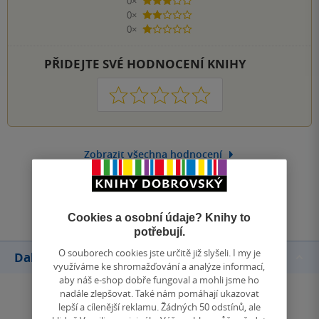
0×
3 hvězdičky
0×
2 hvězdičky
0×
1 hvezdička
PŘIDEJTE SVÉ HODNOCENÍ KNIHY
1
2
3
4
5
Zobrazit všechna hodnocení
Přidat hodnocení
Cookies a osobní údaje? Knihy to
potřebují.
O souborech cookies jste určitě již slyšeli. I my je
Další knihy autora
využíváme ke shromažďování a analýze informací,
aby náš e-shop dobře fungoval a mohli jsme ho
nadále zlepšovat. Také nám pomáhají ukazovat
lepší a cílenější reklamu. Žádných 50 odstínů, ale