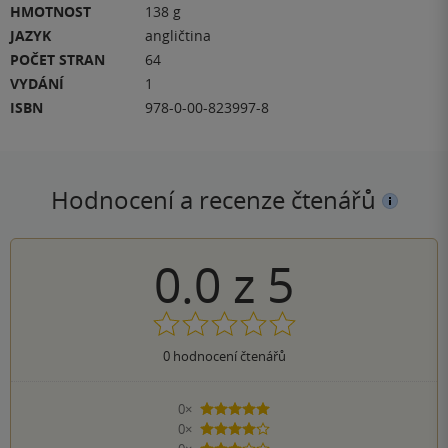
HMOTNOST
138 g
JAZYK
angličtina
POČET STRAN
64
VYDÁNÍ
1
ISBN
978-0-00-823997-8
Hodnocení a recenze čtenářů
0.0
z
5
0
hodnocení čtenářů
0×
5 hvězdiček
0×
4 hvězdičky