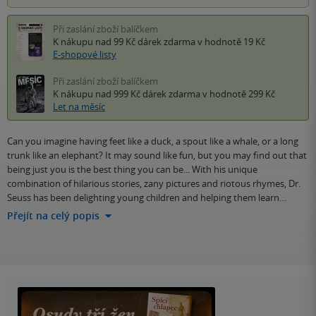
Při zaslání zboží balíčkem
K nákupu nad 99 Kč
dárek zdarma
v hodnotě 19 Kč
E-shopové listy
Při zaslání zboží balíčkem
K nákupu nad 999 Kč
dárek zdarma
v hodnotě 299 Kč
Let na měsíc
Can you imagine having feet like a duck, a spout like a whale, or a long
trunk like an elephant? It may sound like fun, but you may find out that
being just you is the best thing you can be... With his unique
combination of hilarious stories, zany pictures and riotous rhymes, Dr.
Seuss has been delighting young children and helping them learn…
Přejít na celý popis