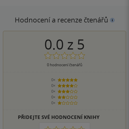
Hodnocení a recenze čtenářů
0.0
z
5
0
hodnocení čtenářů
0×
5 hvězdiček
0×
4 hvězdičky
0×
3 hvězdičky
0×
2 hvězdičky
0×
1 hvezdička
PŘIDEJTE SVÉ HODNOCENÍ KNIHY