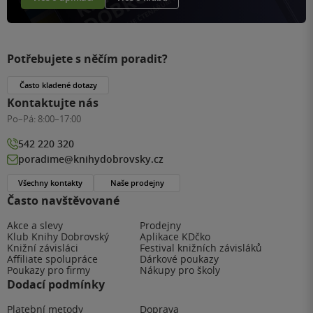
Potřebujete s něčím poradit?
Často kladené dotazy
Kontaktujte nás
Po–Pá:
8:00–17:00
542 220 320
poradime@knihydobrovsky.cz
Všechny kontakty
Naše prodejny
Často navštěvované
Akce a slevy
Prodejny
Klub Knihy Dobrovský
Aplikace KDčko
Knižní závisláci
Festival knižních závisláků
Affiliate spolupráce
Dárkové poukazy
Poukazy pro firmy
Nákupy pro školy
Dodací podmínky
Platební metody
Doprava