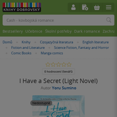
Vyhledávání
Bestsellery
Učebnice
Školní potřeby
Dark romance
Zachra
Nacházíte
Domů
Knihy
Cizojazyčná literatura
English literature
»
»
»
se
Fiction and Literature
Science Fiction, Fantasy and Horror
»
»
zde:
Comic Books
Manga comics
»
»
0.0
z
5
0 hodnocení čtenářů
hvězdiček
I Have a Secret (Light Novel)
Autor
Yoru Sumino
Nedostupné