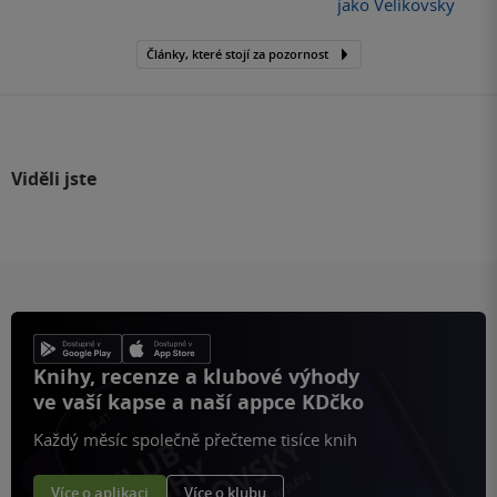
jako Velikovsky
Články, které stojí za pozornost
Viděli jste
Knihy, recenze a klubové výhody
ve vaší kapse a naší appce KDčko
Každý měsíc společně přečteme tisíce knih
Více o aplikaci
Více o klubu