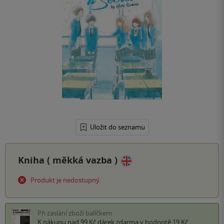
Uložit do seznamu
Kniha (
měkká vazba
)
Produkt je nedostupný.
Při zaslání zboží balíčkem
K nákupu nad 99 Kč
dárek zdarma
v hodnotě 19 Kč