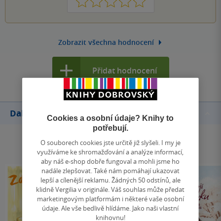
1
2
3
4
5
Zobrazit všechna hodnocení
Přidat hodnocení
Další knihy autora
Cookies a osobní údaje? Knihy to
potřebují.
O souborech cookies jste určitě již slyšeli. I my je
využíváme ke shromažďování a analýze informací,
aby náš e-shop dobře fungoval a mohli jsme ho
nadále zlepšovat. Také nám pomáhají ukazovat
lepší a cílenější reklamu. Žádných 50 odstínů, ale
klidně Vergilia v originále. Váš souhlas může předat
marketingovým platformám i některé vaše osobní
údaje. Ale vše bedlivě hlídáme. Jako naši vlastní
knihovnu!