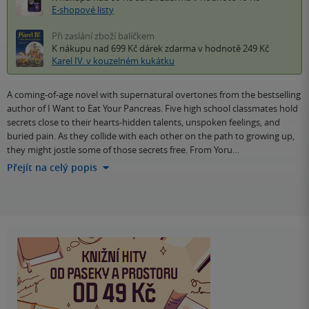
E-shopové listy
Při zaslání zboží balíčkem
K nákupu nad 699 Kč
dárek zdarma
v hodnotě 249 Kč
Karel IV. v kouzelném kukátku
A coming-of-age novel with supernatural overtones from the bestselling
author of I Want to Eat Your Pancreas. Five high school classmates hold
secrets close to their hearts-hidden talents, unspoken feelings, and
buried pain. As they collide with each other on the path to growing up,
they might jostle some of those secrets free. From Yoru…
Přejít na celý popis