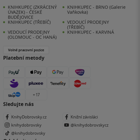
KNIHKUPEC (ZKRÁCENÝ
KNIHKUPEC - BRNO (Galerie
ÚVAZEK) - ČESKÉ
Vaňkovka)
BUDĚJOVICE
KNIHKUPEC (TŘEBÍČ)
VEDOUCÍ PRODEJNY
(TŘEBÍČ)
VEDOUCÍ PRODEJNY
KNIHKUPEC - KARVINÁ
(OLOMOUC - OC HANÁ)
Volné pracovní pozice
Platební metody
+ 17
Sledujte nás
KnihyDobrovsky.cz
Knižní závisláci
knihydobrovsky
@knihydobrovskycz
@knihydobrovsky