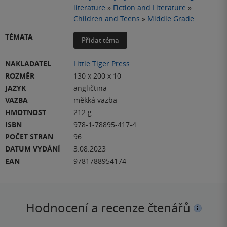
literature
»
Fiction and Literature
»
Children and Teens
»
Middle Grade
TÉMATA
Přidat téma
NAKLADATEL
Little Tiger Press
ROZMĚR
130 x 200 x 10
JAZYK
angličtina
VAZBA
měkká vazba
HMOTNOST
212 g
ISBN
978-1-78895-417-4
POČET STRAN
96
DATUM VYDÁNÍ
3.08.2023
EAN
9781788954174
Hodnocení a recenze čtenářů