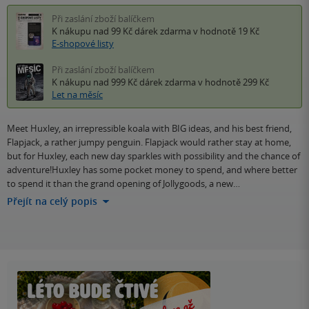
Při zaslání zboží balíčkem
K nákupu nad 99 Kč
dárek zdarma
v hodnotě 19 Kč
E-shopové listy
Při zaslání zboží balíčkem
K nákupu nad 999 Kč
dárek zdarma
v hodnotě 299 Kč
Let na měsíc
Meet Huxley, an irrepressible koala with BIG ideas, and his best friend,
Flapjack, a rather jumpy penguin. Flapjack would rather stay at home,
but for Huxley, each new day sparkles with possibility and the chance of
adventure!Huxley has some pocket money to spend, and where better
to spend it than the grand opening of Jollygoods, a new…
Přejít na celý popis