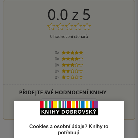
0.0
z
5
0
hodnocení čtenářů
0×
5 hvězdiček
0×
4 hvězdičky
0×
3 hvězdičky
0×
2 hvězdičky
0×
1 hvezdička
PŘIDEJTE SVÉ HODNOCENÍ KNIHY
1
2
3
4
5
Cookies a osobní údaje? Knihy to
Zobrazit všechna hodnocení
potřebují.