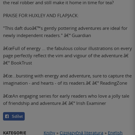
the real robber and still make it home in time for tea?
PRAISE FOR HUXLEY AND FLAPJACK:
"This daft duoâ€™s gently pottering adventures are ideal for
newly independent readers." â€“ Guardian
â€œFull of energy ... the fabulous colour illustrations on every
page perfectly reflect the vim and vigour of the adventure.â€
â€“ BookTrust
â€œ...bursting with energy and adventure, sure to capture the
imagination - and hearts - of its readers.â€ â€“ ReadingZone
â€œAn engaging series for early readers who love a jolly tale
of friendship and adventure.â€ â€“ Irish Examiner
Sdílet
KATEGORIE
Knihy
»
Cizojazyčná literatura
»
English