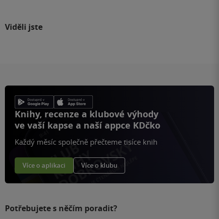
Viděli jste
Knihy, recenze a klubové výhody
ve vaší kapse a naší appce KDčko
Každý měsíc společně přečteme tisíce knih
Více o aplikaci
Více o klubu
Potřebujete s něčím poradit?