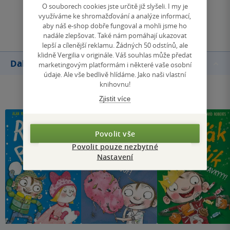
O souborech cookies jste určitě již slyšeli. I my je
využíváme ke shromažďování a analýze informací,
Přidat hodnocení
aby náš e-shop dobře fungoval a mohli jsme ho
nadále zlepšovat. Také nám pomáhají ukazovat
lepší a cílenější reklamu. Žádných 50 odstínů, ale
klidně Vergilia v originále. Váš souhlas může předat
Další knihy autora
marketingovým platformám i některé vaše osobní
údaje. Ale vše bedlivě hlídáme. Jako naši vlastní
knihovnu!
Zjistit více
Povolit vše
Povolit pouze nezbytné
Nastavení