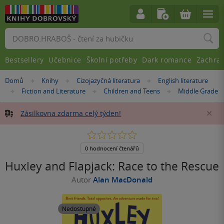
Vyhledávání
Bestsellery
Učebnice
Školní potřeby
Dark romance
Zachra
Nacházíte
Domů
Knihy
Cizojazyčná literatura
English literature
»
»
»
se
Fiction and Literature
Children and Teens
Middle Grade
»
»
»
zde:
Zásilkovna zdarma celý týden!
Za
0.0
z
5
0 hodnocení čtenářů
hvězdiček
Huxley and Flapjack: Race to the Rescue
Autor
Alan MacDonald
Nedostupné