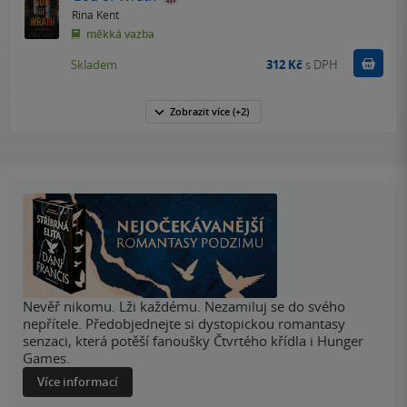
Rina Kent
měkká vazba
Do k
Skladem
312 Kč
s DPH
Zobrazit
více
(+2)
Nevěř nikomu. Lži každému. Nezamiluj se do svého
nepřítele. Předobjednejte si dystopickou romantasy
senzaci, která potěší fanoušky Čtvrtého křídla i Hunger
Games.
Více informací