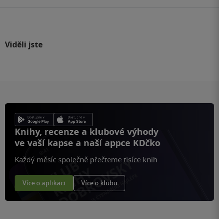
Viděli jste
Knihy, recenze a klubové výhody
ve vaší kapse a naší appce KDčko
Každý měsíc společně přečteme tisíce knih
Více o aplikaci
Více o klubu