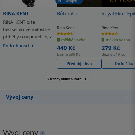
Připravujeme
RINA KENT
Bůh zášti
Royal Elite: Epi
RINA KENT píše
Rina Kent
Rina Kent
bestsellerové milostné
4.6
4.1
příběhy o nepřátelích, z
z
z
měkká vazba
měkká vazba
5
5
hvězdiček
hvězdiček
nichž se stanou milenci.
Podrobnosti
449 Kč
279 Kč
Temnota je jejím hřištěm,
Běžně
599 Kč
Běžně
349 Kč
napětí její nejlepší
Předobjednat
Do košíku
kamarádkou a nečekané
zvraty potravou pro její
Všechny knihy autora
mozek. Stále však věří, že
v hluboko v srdci je
romantička, tak jí…
Vývoj ceny
Vývoj ceny