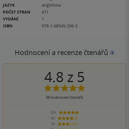
JAZYK
angličtina
POČET STRAN
471
VYDÁNÍ
1
ISBN
978-1-68545-206-3
Hodnocení a recenze čtenářů
4.8
z
5
38
hodnocení čtenářů
32×
5 hvězdiček
6×
4 hvězdičky
0×
3 hvězdičky