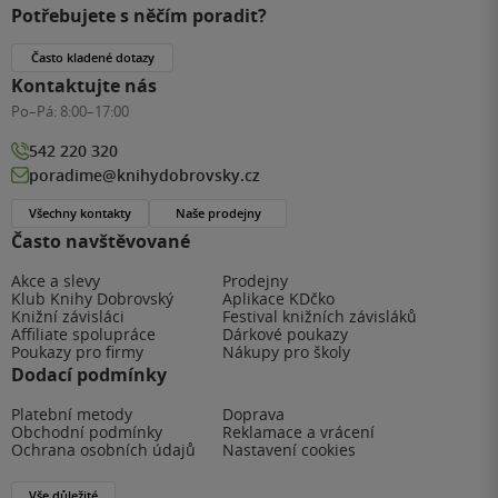
Potřebujete s něčím poradit?
Často kladené dotazy
Kontaktujte nás
Po–Pá:
8:00–17:00
542 220 320
poradime@knihydobrovsky.cz
Všechny kontakty
Naše prodejny
Často navštěvované
Akce a slevy
Prodejny
Klub Knihy Dobrovský
Aplikace KDčko
Knižní závisláci
Festival knižních závisláků
Affiliate spolupráce
Dárkové poukazy
Poukazy pro firmy
Nákupy pro školy
Dodací podmínky
Platební metody
Doprava
Obchodní podmínky
Reklamace a vrácení
Ochrana osobních údajů
Nastavení cookies
Vše důležité