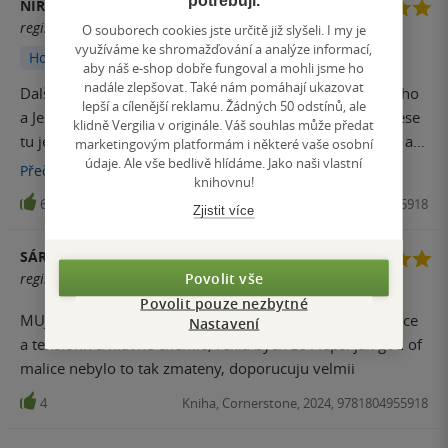
NIRTY
registrovaný uživatel
O souborech cookies jste určitě již slyšeli. I my je
využíváme ke shromažďování a analýze informací,
Hodnoceno z aplikace
aby náš e-shop dobře fungoval a mohli jsme ho
nadále zlepšovat. Také nám pomáhají ukazovat
Další výborný díl téhle sérky, je to zase trochu něco jiného
lepší a cílenější reklamu. Žádných 50 odstínů, ale
a Jeremy je skutečný stalker jak má být... nahánění po lese
klidně Vergilia v originále. Váš souhlas může předat
tu je hodně :D MMC a FMC jsou silné, zajímavé postavy a
marketingovým platformám i některé vaše osobní
údaje. Ale vše bedlivě hlídáme. Jako naši vlastní
napětí a chemie mezi něma funguje skvěle. Děj vás vtáhne,
Přečíst
více
knihovnu!
nikde se to nevleče, zápletka slušná, ale podobně jako v
6
Kniha, Cornerstone, 2024, 9781804955918
Zjistit více
GoD of Fury je to taky o léčení traumat. Za dva večery
máte hotovo. Mám přečtené 4 díly téhle standalone serie a
SÁRA NĚMEČKOVÁ
všechny díly byly bomba!
Povolit vše
registrovaný uživatel
Povolit pouze nezbytné
MUJ FAV DIL Z LEGACY OF GOD, jeremy je fine asf, emoce
Nastavení
a tensionn a hlavne chemie, rekla bych ze i lepsi jak god of
malice nebylo to tak zmateny, doporucuju velmii
4
Kniha, Cornerstone, 2024, 9781804955918