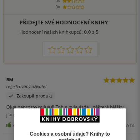
0×
2 hvězdičky
0×
1 hvezdička
PŘIDEJTE SVÉ HODNOCENÍ KNIHY
Hodnocení našich knihkupců: 0.0 z 5
1
2
3
4
5
BM
registrovaný uživatel
Zakoupil produkt
Okej naprosto miluju!! Tohle byla jízda.. některé hlášky
jsou opravdu nezapomenuelné.
9
Kniha, Cornerstone, 2024, 9781804955918
Cookies a osobní údaje? Knihy to
potřebují.