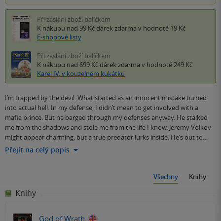
Při zaslání zboží balíčkem
K nákupu nad 99 Kč
dárek zdarma
v hodnotě 19 Kč
E-shopové listy
Při zaslání zboží balíčkem
K nákupu nad 699 Kč
dárek zdarma
v hodnotě 249 Kč
Karel IV. v kouzelném kukátku
I’m trapped by the devil. What started as an innocent mistake turned
into actual hell. In my defense, I didn’t mean to get involved with a
mafia prince. But he barged through my defenses anyway. He stalked
me from the shadows and stole me from the life I know. Jeremy Volkov
might appear charming, but a true predator lurks inside. He’s out to…
Přejít na celý popis
Všechny
Knihy
Knihy
God of Wrath