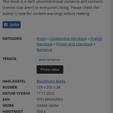
This book is a dark unconventional romance and contains
themes that aren't to everyone's liking. Please check the
author's note for content warnings before reading.
Sdílet
KATEGORIE
Knihy
»
Cizojazyčná literatura
»
English
literature
»
Fiction and Literature
»
Romance
TÉMATA
dark romance
Přidat téma
NAKLADATEL
Blackthorn Books
ROZMĚR
129 x 205 x 34
DATUM VYDÁNÍ
17.11.2022
EAN
9781685452063
VAZBA
měkká vazba
HMOTNOST
554 g