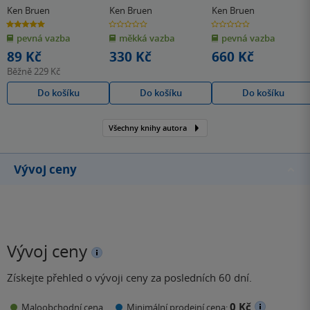
Ken Bruen
Ken Bruen
Ken Bruen
5.0
0.0
0.0
z
z
z
pevná vazba
měkká vazba
pevná vazba
5
5
5
hvězdiček
hvězdiček
hvězdiček
89 Kč
330 Kč
660 Kč
Běžně
229 Kč
Do košíku
Do košíku
Do košíku
Všechny knihy autora
Vývoj ceny
Vývoj ceny
Získejte přehled o vývoji ceny za posledních 60 dní.
0 Kč
Maloobchodní cena
Minimální prodejní cena: