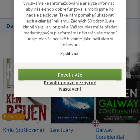
využíváme ke shromažďování a analýze informací,
aby náš e-shop dobře fungoval a mohli jsme ho
nadále zlepšovat. Také nám pomáhají ukazovat
lepší a cílenější reklamu. Žádných 50 odstínů, ale
Další knihy autora
klidně Vergilia v originále. Váš souhlas může předat
marketingovým platformám i některé vaše osobní
údaje. Ale vše bedlivě hlídáme. Jako naši vlastní
knihovnu!
Zjistit více
Povolit vše
Povolit pouze nezbytné
Nastavení
Poškozené
Kněz (poškozená)
Sanctuary
Galway
Confidential