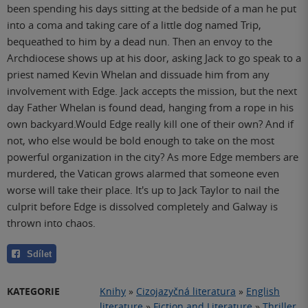
been spending his days sitting at the bedside of a man he put
into a coma and taking care of a little dog named Trip,
bequeathed to him by a dead nun. Then an envoy to the
Archdiocese shows up at his door, asking Jack to go speak to a
priest named Kevin Whelan and dissuade him from any
involvement with Edge. Jack accepts the mission, but the next
day Father Whelan is found dead, hanging from a rope in his
own backyard.Would Edge really kill one of their own? And if
not, who else would be bold enough to take on the most
powerful organization in the city? As more Edge members are
murdered, the Vatican grows alarmed that someone even
worse will take their place. It's up to Jack Taylor to nail the
culprit before Edge is dissolved completely and Galway is
thrown into chaos.
Sdílet
KATEGORIE
Knihy
»
Cizojazyčná literatura
»
English
literature
»
Fiction and Literature
»
Thriller