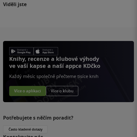
Viděli jste
Knihy, recenze a klubové výhody
ve vaší kapse a naší appce KDčko
Každý měsíc společně přečteme tisíce knih
Více o aplikaci
Více o klubu
Potřebujete s něčím poradit?
Často kladené dotazy
Kontaktujte nás