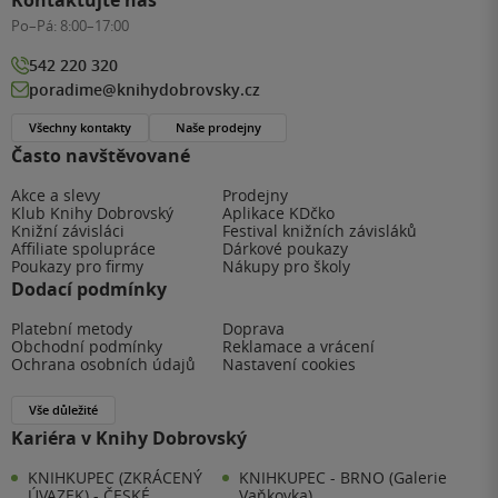
Po–Pá:
8:00–17:00
542 220 320
poradime@knihydobrovsky.cz
Všechny kontakty
Naše prodejny
Často navštěvované
Akce a slevy
Prodejny
Klub Knihy Dobrovský
Aplikace KDčko
Knižní závisláci
Festival knižních závisláků
Affiliate spolupráce
Dárkové poukazy
Poukazy pro firmy
Nákupy pro školy
Dodací podmínky
Platební metody
Doprava
Obchodní podmínky
Reklamace a vrácení
Ochrana osobních údajů
Nastavení cookies
Vše důležité
Kariéra v Knihy Dobrovský
KNIHKUPEC (ZKRÁCENÝ
KNIHKUPEC - BRNO (Galerie
ÚVAZEK) - ČESKÉ
Vaňkovka)