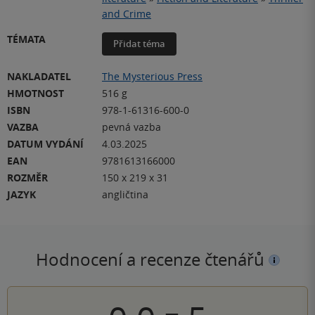
and Crime
TÉMATA
Přidat téma
NAKLADATEL
The Mysterious Press
HMOTNOST
516 g
ISBN
978-1-61316-600-0
VAZBA
pevná vazba
DATUM VYDÁNÍ
4.03.2025
EAN
9781613166000
ROZMĚR
150 x 219 x 31
JAZYK
angličtina
Hodnocení a recenze čtenářů