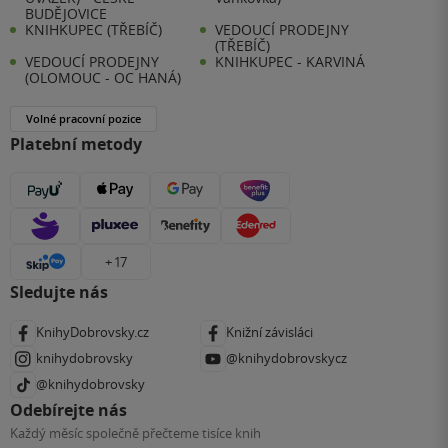
BUDĚJOVICE
KNIHKUPEC (TŘEBÍČ)
VEDOUCÍ PRODEJNY
(TŘEBÍČ)
VEDOUCÍ PRODEJNY
KNIHKUPEC - KARVINÁ
(OLOMOUC - OC HANÁ)
Volné pracovní pozice
Platební metody
+ 17
Sledujte nás
KnihyDobrovsky.cz
Knižní závisláci
knihydobrovsky
@knihydobrovskycz
@knihydobrovsky
Odebírejte nás
Každý měsíc společně přečteme tisíce knih