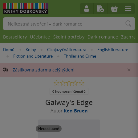
Vyhledávání
Bestsellery
Učebnice
Školní potřeby
Dark romance
Zachra
Nacházíte
Domů
Knihy
Cizojazyčná literatura
English literature
»
»
»
se
Fiction and Literature
Thriller and Crime
»
»
zde:
Zásilkovna zdarma celý týden!
Za
0.0
z
5
0 hodnocení čtenářů
hvězdiček
Galway's Edge
Autor
Ken Bruen
Nedostupné