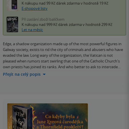
K nákupu nad 99 Kč
dárek zdarma
v hodnotě 19 Kč
E-shopové listy
Při zaslání zboží balíčkem
K nákupu nad 999 Kč
dárek zdarma
v hodnotě 299 Kč
Let na měsíc
Edge, a shadow organization made up of the most powerful figures in
Galway society, exists to rid the city of criminals and abusers who have
evaded the law. Long wary of the organization, the Vatican is not
pleased when rumors start swirling that one of the Catholic Church's
own priests has joined its ranks. And who better to ask to intercede…
Přejít na celý popis