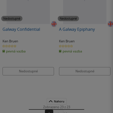
Nedostupné
Nedostupné
Galway Confidential
A Galway Epiphany
Ken Bruen
Ken Bruen
0.0
0.0
z
z
pevná vazba
pevná vazba
5
5
hvězdiček
hvězdiček
Nedostupné
Nedostupné
Nahoru
Zobrazeno 23 z 23