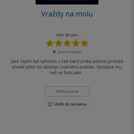
Vraždy na molu
Ken Bruen
5.0
z
pevná vazba
5
hvězdiček
Jack Taylor byl vyhozen z řad Gard (irská policie) protože
uhodil pěstí do obličeje známého politika. Nezbývá mu,
než se živit jako...
Nedostupné
Uložit do seznamu