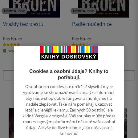
Nedostupné
Nedostupné
Vraždy bez trestu
Padlé mučednice
Ken Bruen
Ken Bruen
5.0
3.7
z
z
pevná vazba
pevná vazba
5
5
hvězdiček
hvězdiček
Cookies a osobní údaje? Knihy to
Nedostupné
Nedostupné
potřebují.
O souborech cookies jste určitě již slyšeli. I my je
využíváme ke shromažďování a analýze informací,
aby náš e-shop dobře fungoval a mohli jsme ho
nadále zlepšovat. Také nám pomáhají ukazovat
lepší a cílenější reklamu. Žádných 50 odstínů, ale
klidně Vergilia v originále. Váš souhlas může předat
marketingovým platformám i některé vaše osobní
údaje. Ale vše bedlivě hlídáme. Jako naši vlastní
knihovnu!