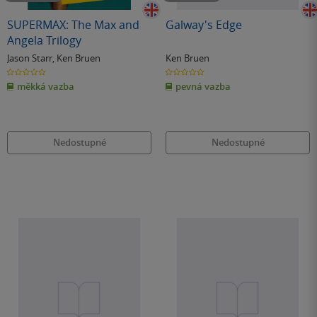
SUPERMAX: The Max and
Galway's Edge
Angela Trilogy
Jason Starr
,
Ken Bruen
Ken Bruen
0.0
0.0
z
z
měkká vazba
pevná vazba
5
5
hvězdiček
hvězdiček
Nedostupné
Nedostupné