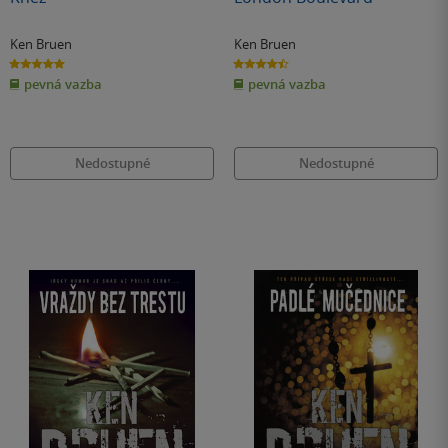
Ken Bruen
Ken Bruen
5.0
4.5
z
z
pevná vazba
pevná vazba
5
5
hvězdiček
hvězdiček
Nedostupné
Nedostupné