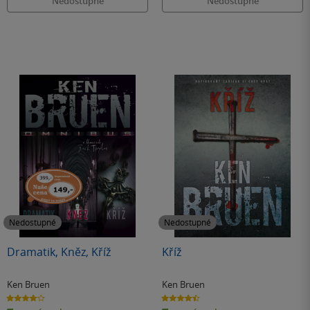
Nedostupné
Nedostupné
Nedostupné
Nedostupné
Dramatik, Kněz, Kříž
Kříž
Ken Bruen
Ken Bruen
4.0
4.5
z
z