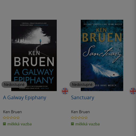
Nedostupné
Nedostupné
A Galway Epiphany
Sanctuary
Ken Bruen
Ken Bruen
0.0
0.0
z
z
měkká vazba
měkká vazba
5
5
hvězdiček
hvězdiček