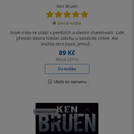
Ken Bruen
5.0
z
pevná vazba
5
hvězdiček
Nové Irsko se utápí v penězích a vlastní chamtivosti. Lidé
přestali dávno hledat útěchu u katolické církve. Ale
vražda otce Joyce, jemuž...
89 Kč
Běžně
229 Kč
Do košíku
Uložit do seznamu
Nedostupné