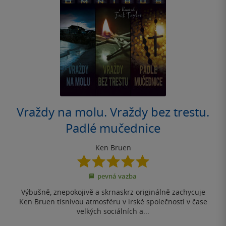
Vraždy na molu. Vraždy bez trestu.
Padlé mučednice
Ken Bruen
5.0
z
pevná vazba
5
hvězdiček
Výbušně, znepokojivě a skrnaskrz originálně zachycuje
Ken Bruen tísnivou atmosféru v irské společnosti v čase
velkých sociálních a...