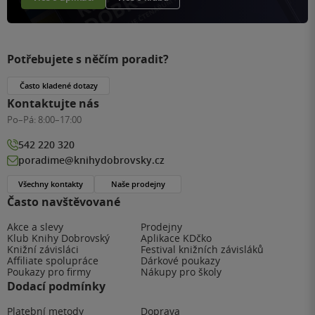
Potřebujete s něčím poradit?
Často kladené dotazy
Kontaktujte nás
Po–Pá:
8:00–17:00
542 220 320
poradime@knihydobrovsky.cz
Všechny kontakty
Naše prodejny
Často navštěvované
Akce a slevy
Prodejny
Klub Knihy Dobrovský
Aplikace KDčko
Knižní závisláci
Festival knižních závisláků
Affiliate spolupráce
Dárkové poukazy
Poukazy pro firmy
Nákupy pro školy
Dodací podmínky
Platební metody
Doprava