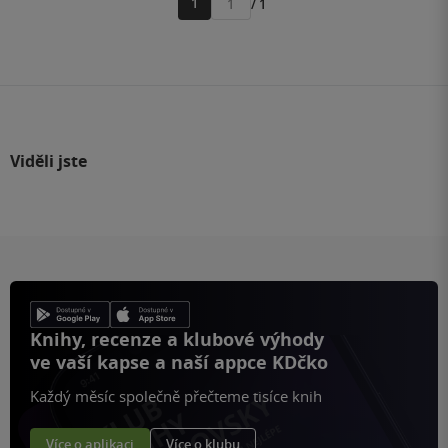
1
/ 1
Přejít
na
stránku
Viděli jste
Knihy, recenze a klubové výhody
ve vaší kapse a naší appce KDčko
Každý měsíc společně přečteme tisíce knih
Více o aplikaci
Více o klubu