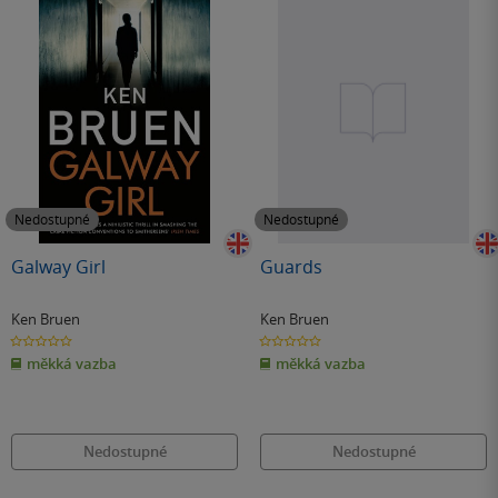
Nedostupné
Nedostupné
Galway Girl
Guards
Ken Bruen
Ken Bruen
0.0
0.0
z
z
měkká vazba
měkká vazba
5
5
hvězdiček
hvězdiček
Nedostupné
Nedostupné