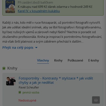
Při zaslání zboží balíčkem
K nákupu nad 699 Kč
dárek zdarma
v hodnotě 249 Kč
Karel IV. v kouzelném kukátku
Každý z nás, kdo měl v ruce fotoaparát, už portrétní fotografii vytvořil.
Jak ale udělat ideální snímek, aby se líbil fotografovi i fotografovanému,
byl bez rušivých vjemů a zároveň nebyl fádní? Nechte si poradit od
zkušeného profesionála. Kniha je inspirací k portrétnímu fotografování,
má však širší platnost a svým záběrem přechází k dalším…
Přejít na celý popis
Všechny
Knihy
Poškozené
E-knihy
Knihy
Fotoportréty - Kontrasty * stylizace * jak vidět
chyby a jak je nedělat
Pavel Scheufler
pevná vazba
Ned
Nedostupné