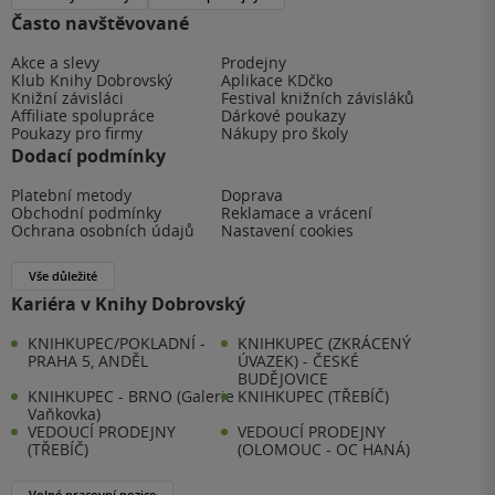
Často navštěvované
Akce a slevy
Prodejny
Klub Knihy Dobrovský
Aplikace KDčko
Knižní závisláci
Festival knižních závisláků
Affiliate spolupráce
Dárkové poukazy
Poukazy pro firmy
Nákupy pro školy
Dodací podmínky
Platební metody
Doprava
Obchodní podmínky
Reklamace a vrácení
Ochrana osobních údajů
Nastavení cookies
Vše důležité
Kariéra v Knihy Dobrovský
KNIHKUPEC/POKLADNÍ -
KNIHKUPEC (ZKRÁCENÝ
PRAHA 5, ANDĚL
ÚVAZEK) - ČESKÉ
BUDĚJOVICE
KNIHKUPEC - BRNO (Galerie
KNIHKUPEC (TŘEBÍČ)
Vaňkovka)
VEDOUCÍ PRODEJNY
VEDOUCÍ PRODEJNY
(TŘEBÍČ)
(OLOMOUC - OC HANÁ)
Volné pracovní pozice