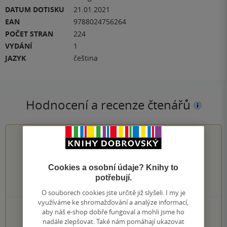
DATUM DOTISKU
21.01.2021
EAN
9788024756264
POČET STRAN
224
VYDÁNÍ
1
JAZYK
čeština
Hodnocení a recenze čtenářů
0.0
z
5
Cookies a osobní údaje? Knihy to
potřebují.
0
hodnocení čtenářů
O souborech cookies jste určitě již slyšeli. I my je
využíváme ke shromažďování a analýze informací,
0×
aby náš e-shop dobře fungoval a mohli jsme ho
5 hvězdiček
0×
nadále zlepšovat. Také nám pomáhají ukazovat
4 hvězdičky