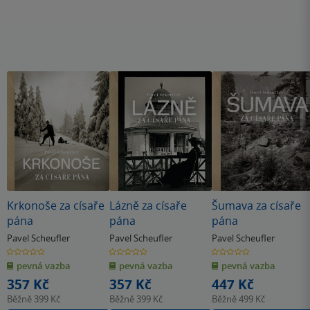
Krkonoše za císaře
Lázně za císaře
Šumava za císaře
pána
pána
pána
Pavel Scheufler
Pavel Scheufler
Pavel Scheufler
0.0
0.0
0.0
z
z
z
pevná vazba
pevná vazba
pevná vazba
5
5
5
hvězdiček
hvězdiček
hvězdiček
357 Kč
357 Kč
447 Kč
Běžně
399 Kč
Běžně
399 Kč
Běžně
499 Kč