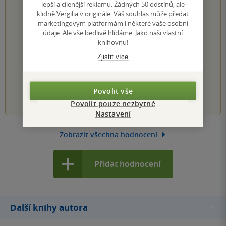
lepší a cílenější reklamu. Žádných 50 odstínů, ale
0×
3 hvězdičky
klidně Vergilia v originále. Váš souhlas může předat
0×
2 hvězdičky
marketingovým platformám i některé vaše osobní
0×
1 hvezdička
údaje. Ale vše bedlivě hlídáme. Jako naši vlastní
knihovnu!
PŘIDEJTE SVÉ HODNOCENÍ KNIHY
Zjistit více
Hodnocení našich knihkupců: 0.0 z 5
Povolit vše
1
2
3
4
5
Povolit pouze nezbytné
Nastavení
Zobrazit všechna hodnocení
Přidat hodnocení
Další knihy autora