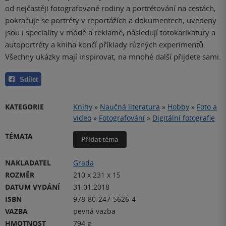
od nejčastěji fotografované rodiny a portrétování na cestách,
pokračuje se portréty v reportážích a dokumentech, uvedeny
jsou i speciality v módě a reklamě, následují fotokarikatury a
autoportréty a kniha končí příklady různých experimentů.
Všechny ukázky mají inspirovat, na mnohé další přijdete sami.
Sdílet
KATEGORIE
Knihy
»
Naučná literatura
»
Hobby
»
Foto a
video
»
Fotografování
»
Digitální fotografie
TÉMATA
Přidat téma
NAKLADATEL
Grada
ROZMĚR
210 x 231 x 15
DATUM VYDÁNÍ
31.01.2018
ISBN
978-80-247-5626-4
VAZBA
pevná vazba
HMOTNOST
794 g