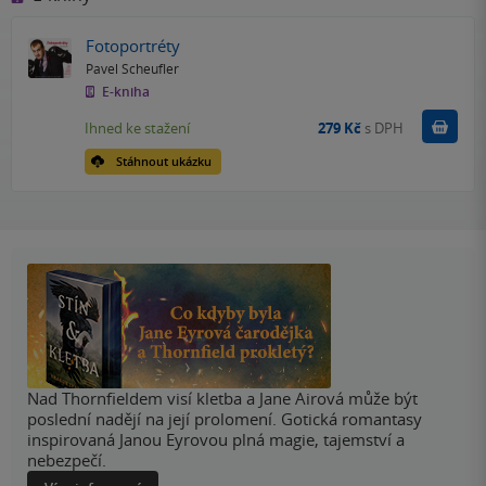
Fotoportréty
Pavel Scheufler
E-kniha
Koupit
Ihned ke stažení
279 Kč
s DPH
Stáhnout ukázku
Nad Thornfieldem visí kletba a Jane Airová může být
poslední nadějí na její prolomení. Gotická romantasy
inspirovaná Janou Eyrovou plná magie, tajemství a
nebezpečí.