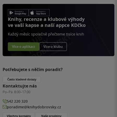
Knihy, recenze a klubové výhody
ve vaší kapse a naší appce KDčko
Každý měsíc společně přečteme tisíce knih
Více o aplikaci
Více o klubu
Potřebujete s něčím poradit?
Často kladené dotazy
Kontaktujte nás
Po–Pá:
8:00–17:00
542 220 320
poradime@knihydobrovsky.cz
Všechny kontakty
Naše prodejny