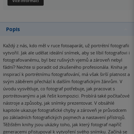
Více informací
Popis
Každý z nás, kdo měl v ruce fotoaparát, už portrétní fotografii
vytvořil. Jak ale udělat ideální snímek, aby se líbil fotografovi i
fotografovanému, byl bez rušivých vjemů a zároveň nebyl
fádní? Nechte si poradit od zkušeného profesionála. Kniha je
inspirací k portrétnímu fotografování, má však širší platnost a
svým záběrem přechází k dalším fotografickým žánrům. V
úvodu vysvětluje, co fotograf potřebuje, jak pracovat s
portrétovanými a jak řešit kompozici. Probírá také počítačové
nástroje a způsoby, jak snímky prezentovat. V obsáhlé
kapitole ukazuje fotografické chyby a zároveň je průvodcem
po základních fotografických pojmech a nastavení přístrojů.
Těžištěm knihy jsou ukázky toho, jak který fotograf napříč
generacemi přistupoval k vytvoření svého snímku. Začíná se