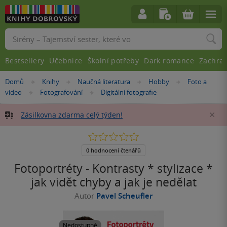
Vyhledávání
Bestsellery
Učebnice
Školní potřeby
Dark romance
Zachra
Nacházíte
Domů
Knihy
Naučná literatura
Hobby
Foto a
»
»
»
»
se
video
Fotografování
Digitální fotografie
»
»
zde:
Zásilkovna zdarma celý týden!
Za
0.0
z
5
0 hodnocení čtenářů
hvězdiček
Fotoportréty - Kontrasty * stylizace *
jak vidět chyby a jak je nedělat
Autor
Pavel Scheufler
Nedostupné