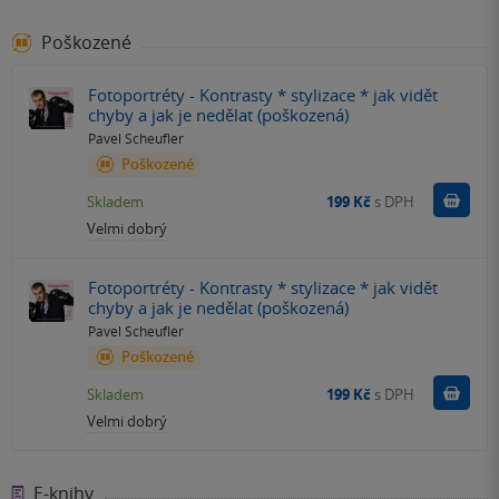
Poškozené
Fotoportréty - Kontrasty * stylizace * jak vidět
chyby a jak je nedělat (poškozená)
Pavel Scheufler
Poškozené
Do k
Skladem
199 Kč
s DPH
Velmi dobrý
Fotoportréty - Kontrasty * stylizace * jak vidět
chyby a jak je nedělat (poškozená)
Pavel Scheufler
Poškozené
Do k
Skladem
199 Kč
s DPH
Velmi dobrý
E-knihy