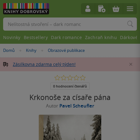
Vyhledávání
Novinky
Bestsellery
Dark romance
Zachraň knihu
Dárkové 
Nacházíte
Domů
Knihy
Obrazové publikace
»
»
se
zde:
Zásilkovna zdarma celý týden!
Za
0.0
z
5
0 hodnocení čtenářů
hvězdiček
Krkonoše za císaře pána
Autor
Pavel Scheufler