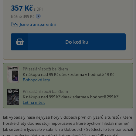
357 Kč
s DPH
Běžně 399 Kč
Jsme transparentní
Do košíku
Při zaslání zboží balíčkem
K nákupu nad 99 Kč
dárek zdarma
v hodnotě 19 Kč
E-shopové listy
Při zaslání zboží balíčkem
K nákupu nad 999 Kč
dárek zdarma
v hodnotě 299 Kč
Let na měsíc
Jak vypadaly naše nejvyšší hory v dobách prvních lyžařů a turistů? Které
horské chaty dodnes stojí neporušené a které bychom hledali marně?
Jak se ženám lyžovalo v sukních a kloboucích? Svědectví o tom zanechali
první profesionální a amatérští fotografové. Více než 140 snímků