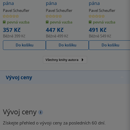
pána
pána
pána
Pavel Scheufler
Pavel Scheufler
Pavel Scheufler
0.0
0.0
0.0
z
z
z
pevná vazba
pevná vazba
pevná vazba
5
5
5
hvězdiček
hvězdiček
hvězdiček
357 Kč
447 Kč
491 Kč
Běžně
399 Kč
Běžně
499 Kč
Běžně
549 Kč
Do košíku
Do košíku
Do košíku
Všechny knihy autora
Vývoj ceny
Vývoj ceny
Získejte přehled o vývoji ceny za posledních 60 dní.