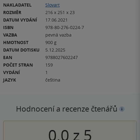
NAKLADATEL
Slovart
ROZMĚR
216 x 251 x 23
DATUM VYDÁNÍ
17.06.2021
ISBN
978-80-276-0224-7
VAZBA
pevná vazba
HMOTNOST
900 g
DATUM DOTISKU
5.12.2025
EAN
9788027602247
POČET STRAN
159
VYDÁNÍ
1
JAZYK
čeština
Hodnocení a recenze čtenářů
0.0
z
5