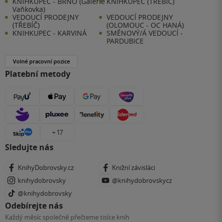
KNIHKUPEC - BRNO (Galerie
KNIHKUPEC (TŘEBÍČ)
Vaňkovka)
VEDOUCÍ PRODEJNY
VEDOUCÍ PRODEJNY
(TŘEBÍČ)
(OLOMOUC - OC HANÁ)
KNIHKUPEC - KARVINÁ
SMĚNOVÝ/Á VEDOUCÍ -
PARDUBICE
Volné pracovní pozice
Platební metody
+ 17
Sledujte nás
KnihyDobrovsky.cz
Knižní závisláci
knihydobrovsky
@knihydobrovskycz
@knihydobrovsky
Odebírejte nás
Každý měsíc společně přečteme tisíce knih