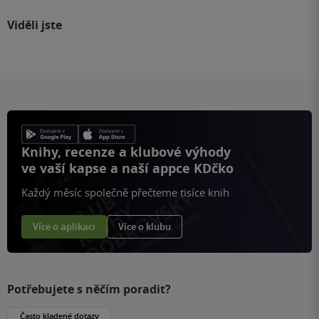
Viděli jste
Knihy, recenze a klubové výhody
ve vaší kapse a naší appce KDčko
Každý měsíc společně přečteme tisíce knih
Více o aplikaci
Více o klubu
Potřebujete s něčím poradit?
Často kladené dotazy