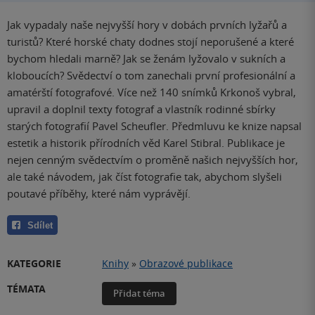
Jak vypadaly naše nejvyšší hory v dobách prvních lyžařů a
turistů? Které horské chaty dodnes stojí neporušené a které
bychom hledali marně? Jak se ženám lyžovalo v sukních a
kloboucích? Svědectví o tom zanechali první profesionální a
amatérští fotografové. Více než 140 snímků Krkonoš vybral,
upravil a doplnil texty fotograf a vlastník rodinné sbírky
starých fotografií Pavel Scheufler. Předmluvu ke knize napsal
estetik a historik přírodních věd Karel Stibral. Publikace je
nejen cenným svědectvím o proměně našich nejvyšších hor,
ale také návodem, jak číst fotografie tak, abychom slyšeli
poutavé příběhy, které nám vyprávějí.
Sdílet
KATEGORIE
Knihy
»
Obrazové publikace
TÉMATA
Přidat téma