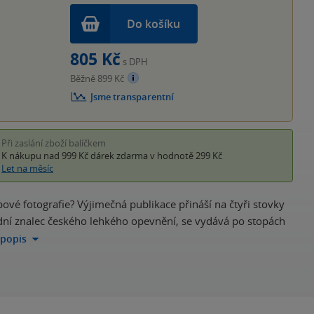
Do košíku
805 Kč
s DPH
Běžně 899 Kč
Jsme transparentní
Při zaslání zboží balíčkem
K nákupu nad 999 Kč
dárek zdarma
v hodnotě 299 Kč
Let na měsíc
bové fotografie? Výjimečná publikace přináší na čtyři stovky
ední znalec českého lehkého opevnění, se vydává po stopách
 popis