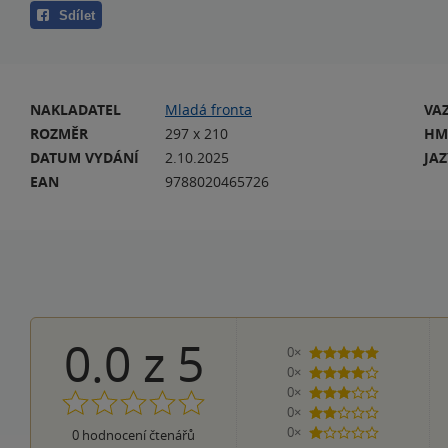
Sdílet
NAKLADATEL
Mladá fronta
VA
ROZMĚR
297 x 210
HM
DATUM VYDÁNÍ
2.10.2025
JA
EAN
9788020465726
0.0
z
5
0×
5 hvězdiček
0×
4 hvězdičky
0×
3 hvězdičky
0×
2 hvězdičky
0×
0
hodnocení čtenářů
1 hvezdička