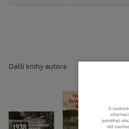
Další knihy autora
O souborec
informací
pomáhají ukazo
Váš souhla