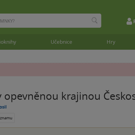
ioknihy
Učebnice
Hry
y opevněnou krajinou Česko
osil
seznamu