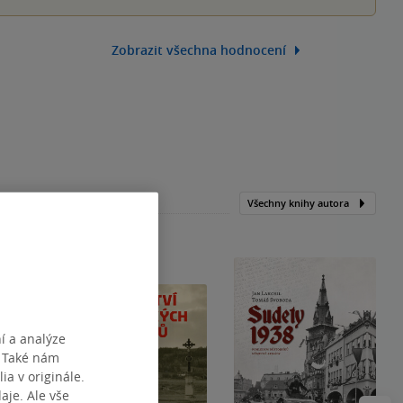
Zobrazit všechna hodnocení
Všechny knihy autora
í a analýze
. Také nám
ia v originále.
je. Ale vše