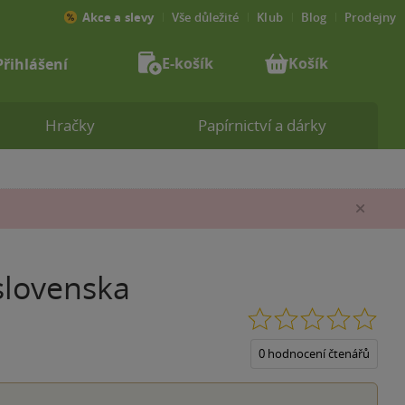
Akce a slevy
Vše důležité
Klub
Blog
Prodejny
E-košík
Košík
Přihlášení
Hračky
Papírnictví a dárky
Zav
slovenska
0.0
z
5
0 hodnocení čtenářů
hvěz