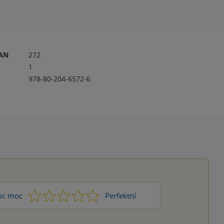
RAN
272
1
978-80-204-6572-6
1
2
3
4
5
ic moc
Perfektní