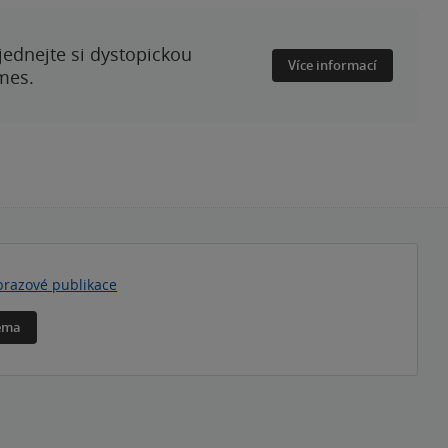
ednejte si dystopickou
Více informací
mes.
razové publikace
téma