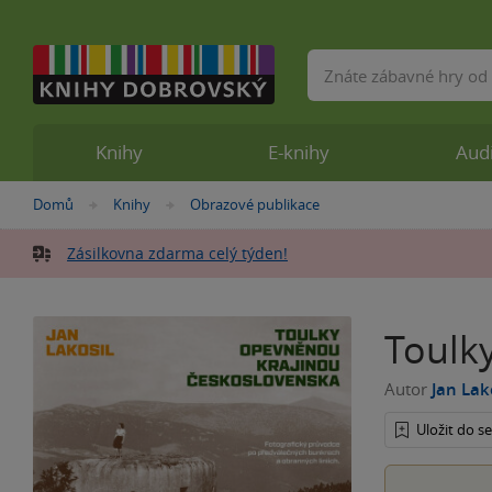
Vyhledávání
Knihy
E-knihy
Aud
Nacházíte
Domů
Knihy
Obrazové publikace
»
»
se
zde:
Zásilkovna zdarma celý týden!
Toulk
Autor
Jan Lak
Uložit do 