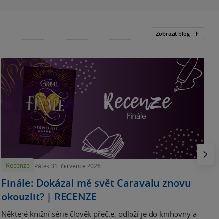
Zobrazit blog
„
p
H
e
Násled
Recenze
Pátek 31. července 2026
Finále: Dokázal mě svět Caravalu znovu
okouzlit? | RECENZE
Některé knižní série člověk přečte, odloží je do knihovny a