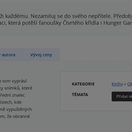
ži každému. Nezamiluj se do svého nepřítele. Předobj
i, která potěší fanoušky Čtvrtého křídla i Hunger Ga
y autora
Vývoj ceny
 o tom vypráví
KATEGORIE
Knihy
»
Ob
ky snímků, které
TÉMATA
přední znalec
Přidat 
ístech, kde
 dně vypuštěných
zem, že obranné