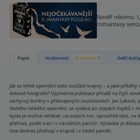
Nevěř nikomu. L
romantasy senzac
0
Popis
Hodnocení
Další knih
Jak se lehké opevnění stalo součástí krajiny – a jaké příběhy
dobové fotografie? Výjimečná publikace přináší na čtyři stov
zachycují bunkry v překvapivých souvislostech. Jan Lakosil, 
českého lehkého opevnění, se vydává po stopách řopíků v m
byste je možná nečekali: na svazích hor, uprostřed obcí, na
přehrad, podél tratí i v národních parcích. Výsledek je důka
linie dodnes přežívají v krajině i v lidské paměti.