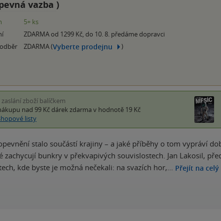
pevná vazba
)
m
5+ ks
ní
ZDARMA od 1299 Kč, do 10. 8. předáme dopravci
Vyberte prodejnu
 odběr
ZDARMA (
)
i zaslání zboží balíčkem
nákupu nad 99 Kč
dárek zdarma
v hodnotě 19 Kč
shopové listy
 opevnění stalo součástí krajiny – a jaké příběhy o tom vypráví do
é zachycují bunkry v překvapivých souvislostech. Jan Lakosil, př
tech, kde byste je možná nečekali: na svazích hor,…
Přejít na celý