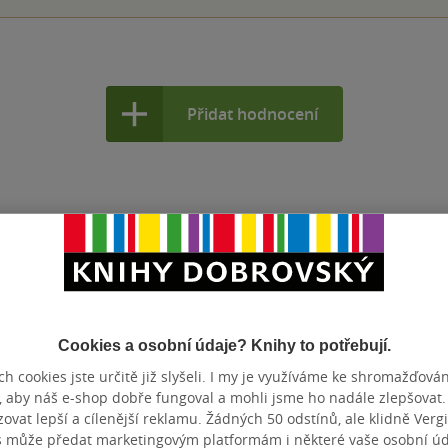
Přidat hodnocení
Cookies a osobní údaje? Knihy to potřebují.
h cookies jste určitě již slyšeli. I my je využíváme ke shromažďován
, aby náš e-shop dobře fungoval a mohli jsme ho nadále zlepšovat
vat lepší a cílenější reklamu. Žádných 50 odstínů, ale klidně Vergil
s může předat marketingovým platformám i některé vaše osobní úda