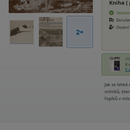
Kniha (
Sklade
Doruče
Osobní
2+
Př
K 
E-
Jak se lehké
snímků, kter
řopíků v mís