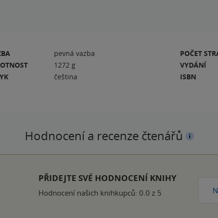
ZBA
pevná vazba
POČET ST
OTNOST
1272 g
VYDÁNÍ
ZYK
čeština
ISBN
Hodnocení a recenze čtenářů
PŘIDEJTE SVÉ HODNOCENÍ KNIHY
N
Hodnocení našich knihkupců: 0.0 z 5