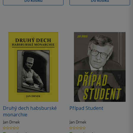
Do košíku
Do košíku
Druhý dech habsburské
Případ Student
monarchie
Jan Drnek
Jan Drnek
0.0
0.0
z
z