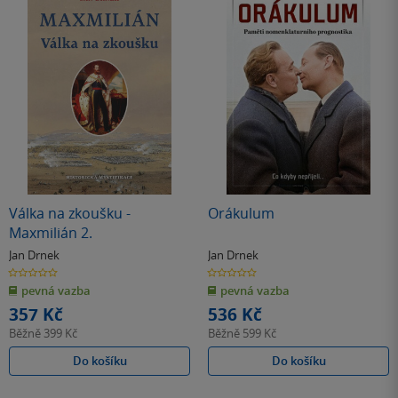
Válka na zkoušku -
Orákulum
Maxmilián 2.
Jan Drnek
Jan Drnek
0.0
0.0
z
z
pevná vazba
pevná vazba
5
5
hvězdiček
hvězdiček
357 Kč
536 Kč
Běžně
399 Kč
Běžně
599 Kč
Do košíku
Do košíku