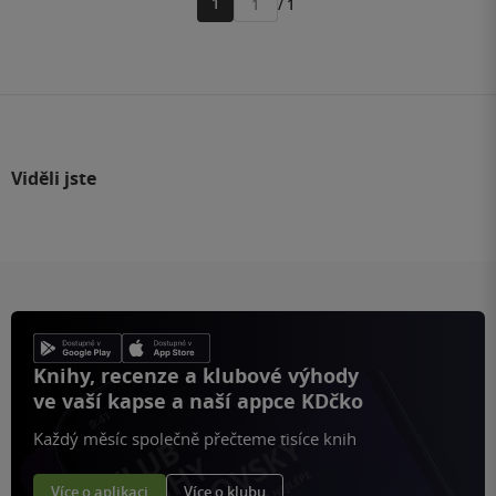
1
/ 1
Přejít
na
stránku
Viděli jste
Knihy, recenze a klubové výhody
ve vaší kapse a naší appce KDčko
Každý měsíc společně přečteme tisíce knih
Více o aplikaci
Více o klubu