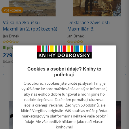
Poškozené
Válka na zkoušku -
Deklarace závislosti -
Maxmilián 2. (poškozená)
Maxmilián 3.
Jan Drnek
Jan Drnek
0.0
0.0
z
z
pevná vazba
pevná vazba
5
5
hvězdiček
hvězdiček
279 Kč
447 Kč
Běžně
399 Kč
Běžně
499 Kč
Cookies a osobní údaje? Knihy to
Do košíku
Do košíku
potřebují.
O souborech cookies jste určitě již slyšeli. I my je
využíváme ke shromažďování a analýze informací,
aby náš e-shop dobře fungoval a mohli jsme ho
nadále zlepšovat. Také nám pomáhají ukazovat
lepší a cílenější reklamu. Žádných 50 odstínů, ale
klidně Vergilia v originále. Váš souhlas může předat
marketingovým platformám i některé vaše osobní
údaje. Ale vše bedlivě hlídáme. Jako naši vlastní
knihovnu!