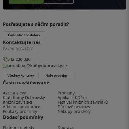
Potřebujete s něčím poradit?
Často kladené dotazy
Kontaktujte nás
Po–Pá:
8:00–17:00
542 220 320
poradime@knihydobrovsky.cz
Všechny kontakty
Naše prodejny
Často navštěvované
Akce a slevy
Prodejny
Klub Knihy Dobrovský
Aplikace KDčko
Knižní závisláci
Festival knižních závisláků
Affiliate spolupráce
Dárkové poukazy
Poukazy pro firmy
Nákupy pro školy
Dodací podmínky
Platební metody
Doprava