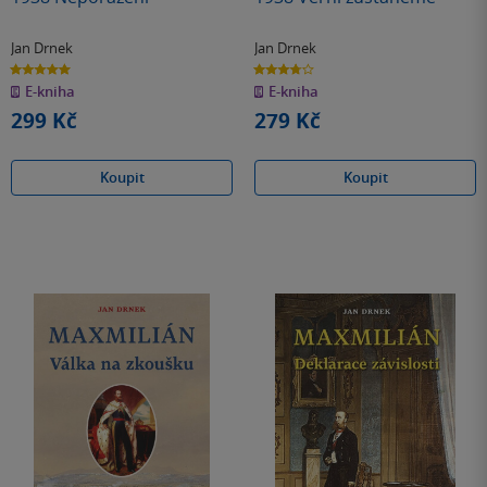
Jan Drnek
Jan Drnek
5.0
3.8
z
z
E-kniha
E-kniha
5
5
hvězdiček
hvězdiček
299 Kč
279 Kč
Koupit
Koupit