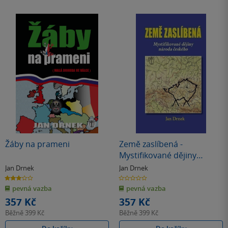
Žáby na prameni
Země zaslíbená -
Mystifikované dějiny
národa českého
Jan Drnek
Jan Drnek
3.0
0.0
z
z
pevná vazba
pevná vazba
5
5
hvězdiček
hvězdiček
357 Kč
357 Kč
Běžně
399 Kč
Běžně
399 Kč