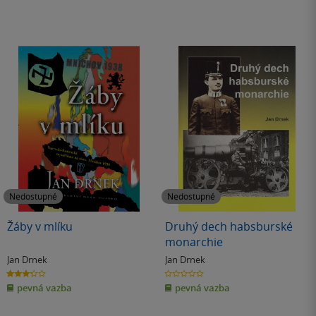
Nedostupné
Nedostupné
Žáby v mlíku
Druhý dech habsburské
monarchie
Jan Drnek
Jan Drnek
3.3
0.0
z
z
pevná vazba
pevná vazba
5
5
hvězdiček
hvězdiček