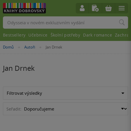
Vyhledávání
Bestsellery
Učebnice
Školní potřeby
Dark romance
Zachra
Nacházíte
Domů
Autoři
Jan Drnek
»
»
se
zde:
Jan Drnek
Filtrovat výsledky
Seřadit: