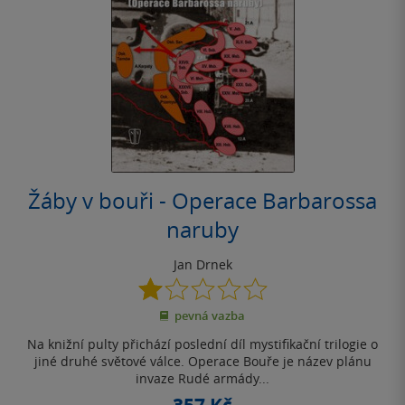
Žáby v bouři - Operace Barbarossa
naruby
Jan Drnek
1.0
z
pevná vazba
5
hvězdiček
Na knižní pulty přichází poslední díl mystifikační trilogie o
jiné druhé světové válce. Operace Bouře je název plánu
invaze Rudé armády...