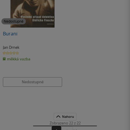
Nedostupné
Burani
Jan Drnek
0.0
z
měkká vazba
5
hvězdiček
Nedostupné
Nahoru
Zobrazeno 22 z 22