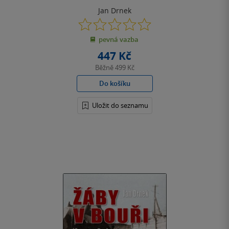
Jan Drnek
0.0
z
pevná vazba
5
hvězdiček
447 Kč
Běžně
499 Kč
Do košíku
Uložit do seznamu