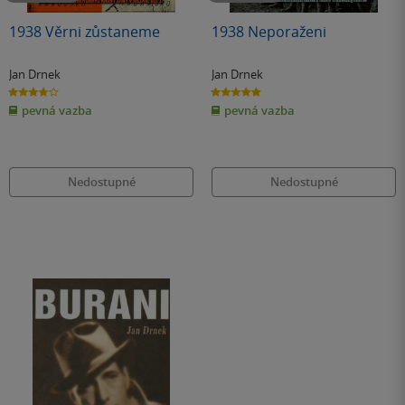
1938 Věrni zůstaneme
1938 Neporaženi
Jan Drnek
Jan Drnek
3.8
5.0
z
z
pevná vazba
pevná vazba
5
5
hvězdiček
hvězdiček
Nedostupné
Nedostupné