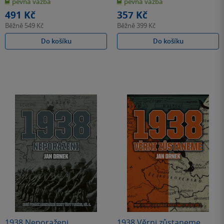
pevná vazba
pevná vazba
5
5
hvězdiček
hvězdiček
491 Kč
357 Kč
Běžně
549 Kč
Běžně
399 Kč
Do košíku
Do košíku
1938 Neporaženi
1938 Věrni zůstaneme