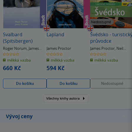
Nedostupné
Svalbard
Lapland
Švédsko - turistick
(Spitsbergen)
průvodce
Roger Norum
,
James
James Proctor
James Proctor
,
Neil
Proctor
Roland
0.0
0.0
0.0
z
z
z
měkká vazba
měkká vazba
měkká vazba
5
5
5
hvězdiček
hvězdiček
hvězdiček
660 Kč
594 Kč
Do košíku
Do košíku
Nedostupné
Všechny knihy autora
Vývoj ceny