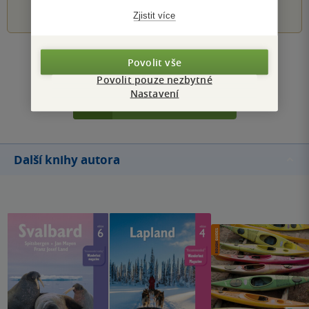
1
2
3
4
5
Zjistit více
Zobrazit všechna hodnocení
Povolit vše
Povolit pouze nezbytné
Nastavení
Přidat hodnocení
Další knihy autora