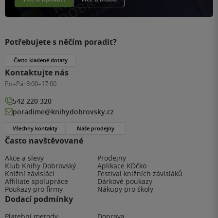
Potřebujete s něčím poradit?
Často kladené dotazy
Kontaktujte nás
Po–Pá:
8:00–17:00
542 220 320
poradime@knihydobrovsky.cz
Všechny kontakty
Naše prodejny
Často navštěvované
Akce a slevy
Prodejny
Klub Knihy Dobrovský
Aplikace KDčko
Knižní závisláci
Festival knižních závisláků
Affiliate spolupráce
Dárkové poukazy
Poukazy pro firmy
Nákupy pro školy
Dodací podmínky
Platební metody
Doprava