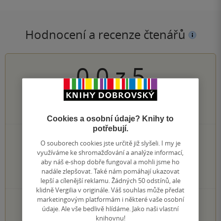
Hodnocení a recenze čtenářů
0.0
z
5
0
hodnocení čtenářů
Cookies a osobní údaje? Knihy to
potřebují.
0×
5 hvězdiček
O souborech cookies jste určitě již slyšeli. I my je
0×
4 hvězdičky
využíváme ke shromažďování a analýze informací,
0×
3 hvězdičky
aby náš e-shop dobře fungoval a mohli jsme ho
0×
2 hvězdičky
nadále zlepšovat. Také nám pomáhají ukazovat
0×
1 hvezdička
lepší a cílenější reklamu. Žádných 50 odstínů, ale
klidně Vergilia v originále. Váš souhlas může předat
marketingovým platformám i některé vaše osobní
PŘIDEJTE SVÉ HODNOCENÍ KNIHY
údaje. Ale vše bedlivě hlídáme. Jako naši vlastní
knihovnu!