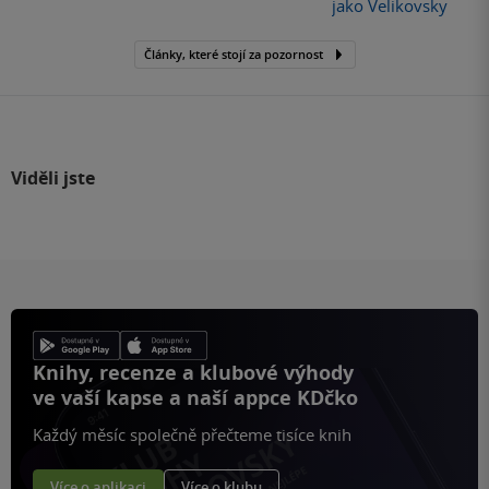
jako Velikovsky
Články, které stojí za pozornost
Viděli jste
Knihy, recenze a klubové výhody
ve vaší kapse a naší appce KDčko
Každý měsíc společně přečteme tisíce knih
Více o aplikaci
Více o klubu