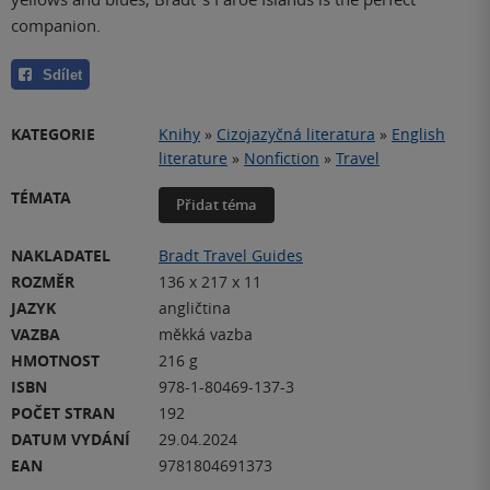
companion.
Sdílet
KATEGORIE
Knihy
»
Cizojazyčná literatura
»
English
literature
»
Nonfiction
»
Travel
TÉMATA
Přidat téma
NAKLADATEL
Bradt Travel Guides
ROZMĚR
136 x 217 x 11
JAZYK
angličtina
VAZBA
měkká vazba
HMOTNOST
216 g
ISBN
978-1-80469-137-3
POČET STRAN
192
DATUM VYDÁNÍ
29.04.2024
EAN
9781804691373