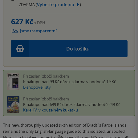
Vyberte prodejnu
ZDARMA (
)
627 Kč
s DPH
Jsme transparentní
Do košíku
Při zaslání zboží balíčkem
K nákupu nad 99 Kč
dárek zdarma
v hodnotě 19 Kč
E-shopové listy
Při zaslání zboží balíčkem
K nákupu nad 699 Kč
dárek zdarma
v hodnotě 249 Kč
Karel IV. v kouzelném kukátku
This new, thoroughly updated sixth edition of Bradt''s Faroe Islands
remains the only English-language guide to this isolated, unspoiled
Nordic archipelago, home to TÃ³rshavn (the world''s smallest capital),