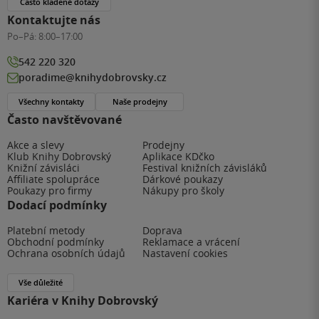
Často kladené dotazy
Kontaktujte nás
Po–Pá:
8:00–17:00
542 220 320
poradime@knihydobrovsky.cz
Všechny kontakty
Naše prodejny
Často navštěvované
Akce a slevy
Prodejny
Klub Knihy Dobrovský
Aplikace KDčko
Knižní závisláci
Festival knižních závisláků
Affiliate spolupráce
Dárkové poukazy
Poukazy pro firmy
Nákupy pro školy
Dodací podmínky
Platební metody
Doprava
Obchodní podmínky
Reklamace a vrácení
Ochrana osobních údajů
Nastavení cookies
Vše důležité
Kariéra v Knihy Dobrovský