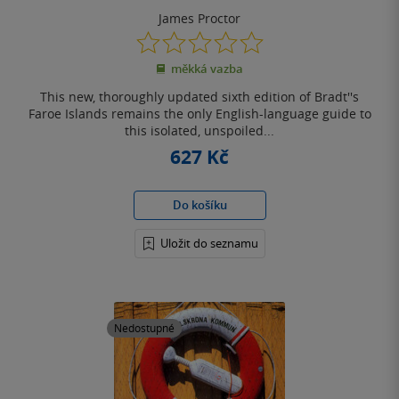
James Proctor
0.0
z
měkká vazba
5
hvězdiček
This new, thoroughly updated sixth edition of Bradt''s
Faroe Islands remains the only English-language guide to
this isolated, unspoiled...
627 Kč
Do košíku
Uložit do seznamu
Nedostupné