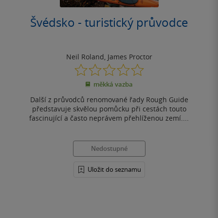
Švédsko - turistický průvodce
Neil Roland
,
James Proctor
0.0
z
měkká vazba
5
hvězdiček
Další z průvodců renomované řady Rough Guide
představuje skvělou pomůcku při cestách touto
fascinující a často neprávem přehlíženou zemí....
Nedostupné
Uložit do seznamu