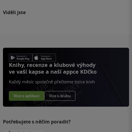
Viděli jste
Knihy, recenze a klubové výhody
ve vaší kapse a naší appce KDčko
Každý měsíc společně přečteme tisíce knih
Více o aplikaci
Více o klubu
Potřebujete s něčím poradit?