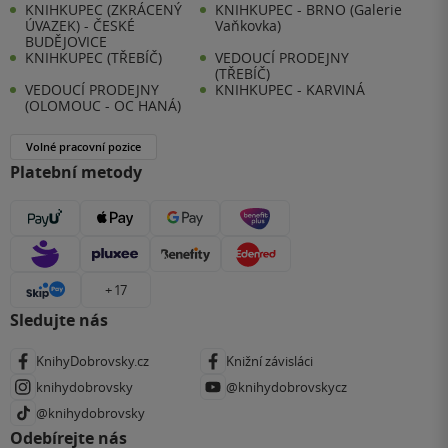
KNIHKUPEC (ZKRÁCENÝ
KNIHKUPEC - BRNO (Galerie
ÚVAZEK) - ČESKÉ
Vaňkovka)
BUDĚJOVICE
KNIHKUPEC (TŘEBÍČ)
VEDOUCÍ PRODEJNY
(TŘEBÍČ)
VEDOUCÍ PRODEJNY
KNIHKUPEC - KARVINÁ
(OLOMOUC - OC HANÁ)
Volné pracovní pozice
Platební metody
+ 17
Sledujte nás
KnihyDobrovsky.cz
Knižní závisláci
knihydobrovsky
@knihydobrovskycz
@knihydobrovsky
Odebírejte nás