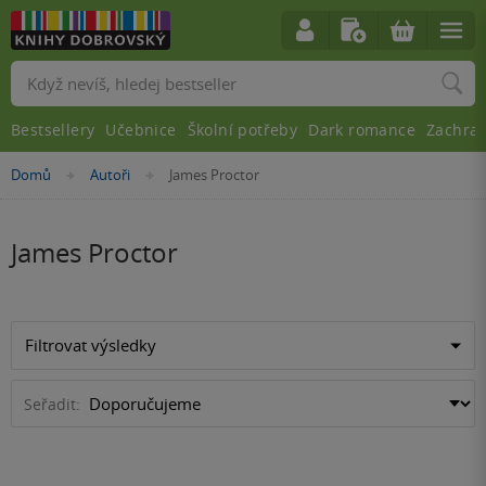
Vyhledávání
Bestsellery
Učebnice
Školní potřeby
Dark romance
Zachra
Nacházíte
Domů
Autoři
James Proctor
»
»
se
zde:
James Proctor
Filtrovat výsledky
Seřadit: