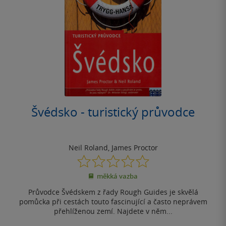
Švédsko - turistický průvodce
Neil Roland
,
James Proctor
0.0
z
měkká vazba
5
hvězdiček
Průvodce Švédskem z řady Rough Guides je skvělá
pomůcka při cestách touto fascinující a často neprávem
přehlíženou zemí. Najdete v něm...