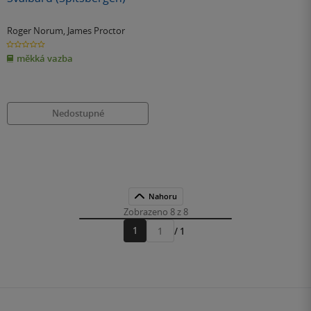
Roger Norum
,
James Proctor
0.0
z
měkká vazba
5
hvězdiček
Nedostupné
Nahoru
Zobrazeno 8 z 8
1
/ 1
Přejít
na
stránku