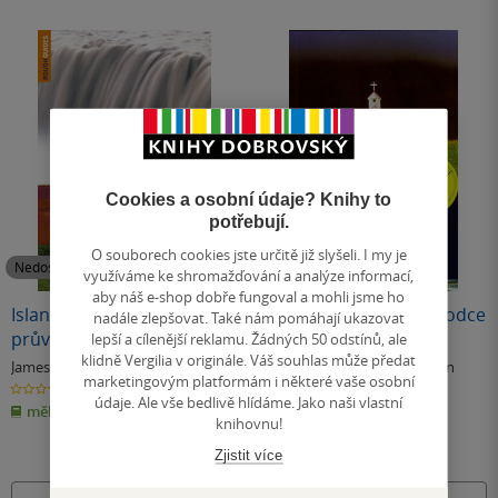
Cookies a osobní údaje? Knihy to
potřebují.
O souborech cookies jste určitě již slyšeli. I my je
Nedostupné
Nedostupné
využíváme ke shromažďování a analýze informací,
aby náš e-shop dobře fungoval a mohli jsme ho
Island + DVD. Turistický
Island - turistický průvodce
nadále zlepšovat. Také nám pomáhají ukazovat
průvodce
+ DVD
lepší a cílenější reklamu. Žádných 50 odstínů, ale
klidně Vergilia v originále. Váš souhlas může předat
James Proctor
,
David Leffman
James Proctor
,
David Leffman
marketingovým platformám i některé vaše osobní
0.0
0.0
z
z
údaje. Ale vše bedlivě hlídáme. Jako naši vlastní
měkká vazba
měkká vazba
5
5
knihovnu!
hvězdiček
hvězdiček
Zjistit více