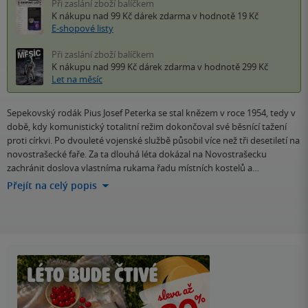
Při zaslání zboží balíčkem
K nákupu nad 99 Kč
dárek zdarma
v hodnotě 19 Kč
E-shopové listy
Při zaslání zboží balíčkem
K nákupu nad 999 Kč
dárek zdarma
v hodnotě 299 Kč
Let na měsíc
Sepekovský rodák Pius Josef Peterka se stal knězem v roce 1954, tedy v
době, kdy komunistický totalitní režim dokončoval své běsnící tažení
proti církvi. Po dvouleté vojenské službě působil více než tři desetiletí na
novostrašecké faře. Za ta dlouhá léta dokázal na Novostrašecku
zachránit doslova vlastníma rukama řadu místních kostelů a…
Přejít na celý popis