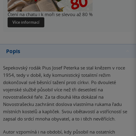
Čtení na chatu i k moři se slevou až 80 %
Více informací
Popis
Sepekovský rodák Pius Josef Peterka se stal knězem v roce
1954, tedy v době, kdy komunistický totalitní režim
dokončoval své běsnící tažení proti církvi. Po dvouleté
vojenské službě působil více než tři desetiletí na
novostrašecké faře. Za ta dlouhá léta dokázal na
Novostrašecku zachránit doslova vlastníma rukama řadu
místních kostelů a kapliček. Svou obětavostí a vstřícností se
zapsal do srdcí mnoha obyvatel, a to i těch nevěřících.
Autor vzpomíná i na období, kdy působil na ostatních