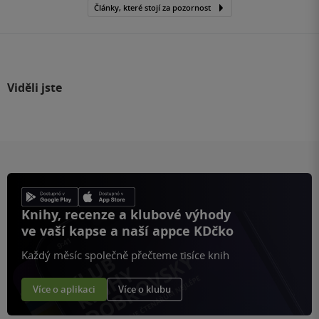
Články, které stojí za pozornost
Viděli jste
Knihy, recenze a klubové výhody
ve vaší kapse a naší appce KDčko
Každý měsíc společně přečteme tisíce knih
Více o aplikaci
Více o klubu