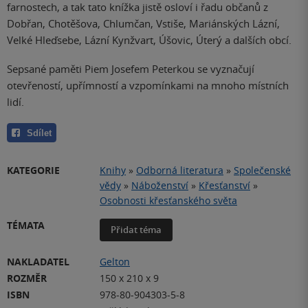
farnostech, a tak tato knížka jistě osloví i řadu občanů z
Dobřan, Chotěšova, Chlumčan, Vstiše, Mariánských Lázní,
Velké Hleďsebe, Lázní Kynžvart, Úšovic, Úterý a dalších obcí.
Sepsané paměti Piem Josefem Peterkou se vyznačují
otevřeností, upřímností a vzpomínkami na mnoho místních
lidí.
Sdílet
KATEGORIE
Knihy
»
Odborná literatura
»
Společenské
vědy
»
Náboženství
»
Křesťanství
»
Osobnosti křesťanského světa
TÉMATA
Přidat téma
NAKLADATEL
Gelton
ROZMĚR
150 x 210 x 9
ISBN
978-80-904303-5-8