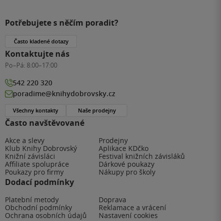
Potřebujete s něčím poradit?
Často kladené dotazy
Kontaktujte nás
Po–Pá:
8:00–17:00
542 220 320
poradime@knihydobrovsky.cz
Všechny kontakty
Naše prodejny
Často navštěvované
Akce a slevy
Prodejny
Klub Knihy Dobrovský
Aplikace KDčko
Knižní závisláci
Festival knižních závisláků
Affiliate spolupráce
Dárkové poukazy
Poukazy pro firmy
Nákupy pro školy
Dodací podmínky
Platební metody
Doprava
Obchodní podmínky
Reklamace a vrácení
Ochrana osobních údajů
Nastavení cookies