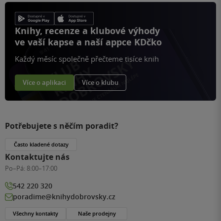
Knihy, recenze a klubové výhody
ve vaší kapse a naší appce KDčko
Každý měsíc společně přečteme tisíce knih
Více o aplikaci
Více o klubu
Potřebujete s něčím poradit?
Často kladené dotazy
Kontaktujte nás
Po–Pá:
8:00–17:00
542 220 320
poradime@knihydobrovsky.cz
Všechny kontakty
Naše prodejny