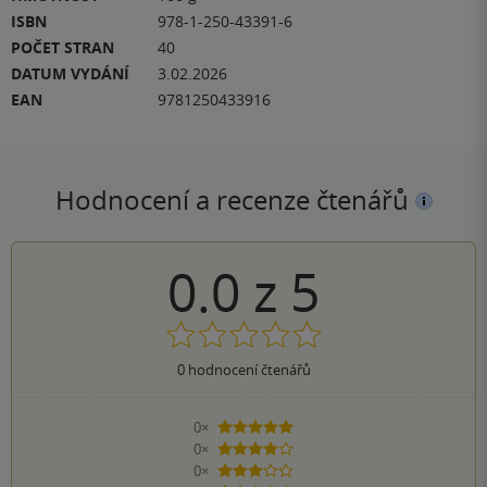
ISBN
978-1-250-43391-6
POČET STRAN
40
DATUM VYDÁNÍ
3.02.2026
EAN
9781250433916
Hodnocení a recenze čtenářů
0.0
z
5
0
hodnocení čtenářů
0×
5 hvězdiček
0×
4 hvězdičky
0×
3 hvězdičky