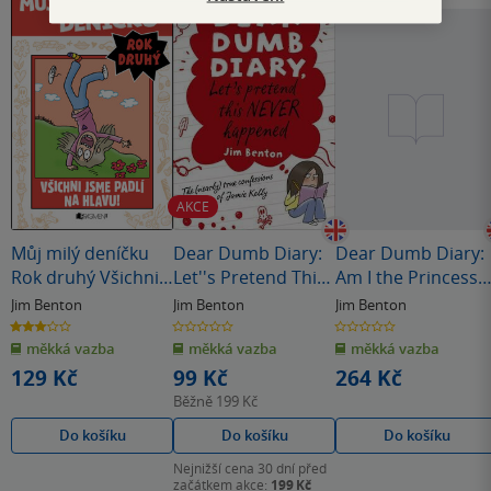
AKCE
Můj milý deníčku
Dear Dumb Diary:
Dear Dumb Diary:
Rok druhý Všichni
Let''s Pretend This
Am I the Princess
jsme padlí na
Never Happened
or the Frog?
Jim Benton
Jim Benton
Jim Benton
hlavu!
3.0
0.0
0.0
z
z
z
měkká vazba
měkká vazba
měkká vazba
5
5
5
hvězdiček
hvězdiček
hvězdiček
129 Kč
99 Kč
264 Kč
Běžně
199 Kč
Do košíku
Do košíku
Do košíku
Nejnižší cena 30 dní před
začátkem akce:
199 Kč