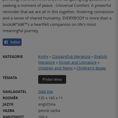
seeking a moment of peace. -Universal Comfort: A powerful
reminder that we are all in this together, fostering connection
and a sense of shared humanity. EVERYBODY is more than a
bookâ€”itâ€™s a heartfelt companion on life's most
meaningful journey.
Sdílet
KATEGORIE
Knihy
»
Cizojazyčná literatura
»
English
literature
»
Fiction and Literature
»
Children and Teens
»
Children's Books
TÉMATA
Přidat téma
NAKLADATEL
Odd Dot
ROZMĚR
135 x 185 x 11
JAZYK
angličtina
VAZBA
pevná vazba
HMOTNOST
166 g