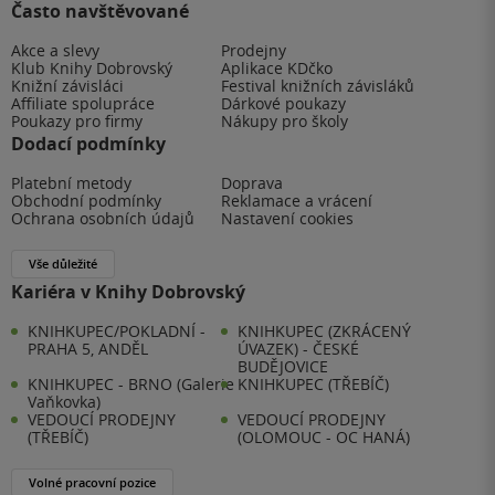
Často navštěvované
Akce a slevy
Prodejny
Klub Knihy Dobrovský
Aplikace KDčko
Knižní závisláci
Festival knižních závisláků
Affiliate spolupráce
Dárkové poukazy
Poukazy pro firmy
Nákupy pro školy
Dodací podmínky
Platební metody
Doprava
Obchodní podmínky
Reklamace a vrácení
Ochrana osobních údajů
Nastavení cookies
Vše důležité
Kariéra v Knihy Dobrovský
KNIHKUPEC/POKLADNÍ -
KNIHKUPEC (ZKRÁCENÝ
PRAHA 5, ANDĚL
ÚVAZEK) - ČESKÉ
BUDĚJOVICE
KNIHKUPEC - BRNO (Galerie
KNIHKUPEC (TŘEBÍČ)
Vaňkovka)
VEDOUCÍ PRODEJNY
VEDOUCÍ PRODEJNY
(TŘEBÍČ)
(OLOMOUC - OC HANÁ)
Volné pracovní pozice