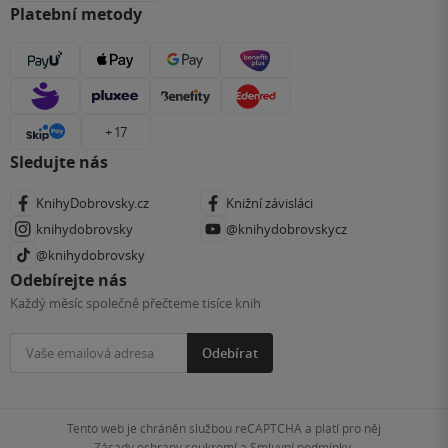
Platební metody
+ 17
Sledujte nás
KnihyDobrovsky.cz
Knižní závisláci
knihydobrovsky
@knihydobrovskycz
@knihydobrovsky
Odebírejte nás
Každý měsíc společně přečteme tisíce knih
Odebírat
Tento web je chráněn službou reCAPTCHA a platí pro něj
Zásady ochrany soukromí
a
Smluvní podmínky
.