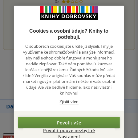
0×
2 hvězdičky
0×
1 hvezdička
PŘIDEJTE SVÉ HODNOCENÍ KNIHY
Cookies a osobní údaje? Knihy to
1
2
3
4
5
potřebují.
O souborech cookies jste určitě již slyšeli. I my je
využíváme ke shromažďování a analýze informací,
aby náš e-shop dobře fungoval a mohli jsme ho
Zobrazit všechna hodnocení
nadále zlepšovat. Také nám pomáhají ukazovat
lepší a cílenější reklamu. Žádných 50 odstínů, ale
klidně Vergilia v originále. Váš souhlas může předat
Přidat hodnocení
marketingovým platformám i některé vaše osobní
údaje. Ale vše bedlivě hlídáme. Jako naši vlastní
knihovnu!
Zjistit více
Další knihy autora
Povolit vše
Povolit pouze nezbytné
Nastavení