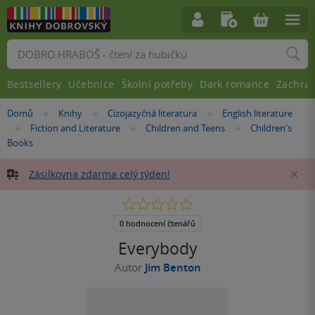
Vyhledávání
Bestsellery
Učebnice
Školní potřeby
Dark romance
Zachra
Nacházíte
Domů
Knihy
Cizojazyčná literatura
English literature
»
»
»
se
Fiction and Literature
Children and Teens
Children's
»
»
»
zde:
Books
Zásilkovna zdarma celý týden!
Za
0.0
z
5
0 hodnocení čtenářů
hvězdiček
Everybody
Autor
Jim Benton