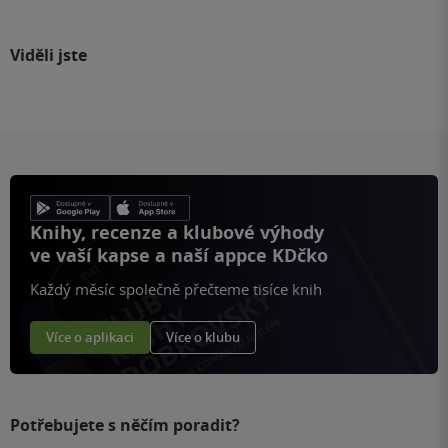
Viděli jste
Knihy, recenze a klubové výhody
ve vaší kapse a naší appce KDčko
Každý měsíc společně přečteme tisíce knih
Více o aplikaci
Více o klubu
Potřebujete s něčím poradit?