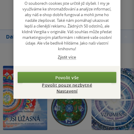
O souborech cookies jste určitě již slyšeli. I my je
využíváme ke shromažďování a analýze informací,
Přidat hodnocení
aby náš e-shop dobře fungoval a mohli jsme ho
nadále zlepšovat. Také nám pomáhají ukazovat
lepší a cílenější reklamu. Žádných 50 odstínů, ale
klidně Vergilia v originále. Váš souhlas může předat
Další knihy autora
marketingovým platformám i některé vaše osobní
údaje. Ale vše bedlivě hlídáme. Jako naši vlastní
knihovnu!
Zjistit více
Povolit vše
Povolit pouze nezbytné
Nastavení