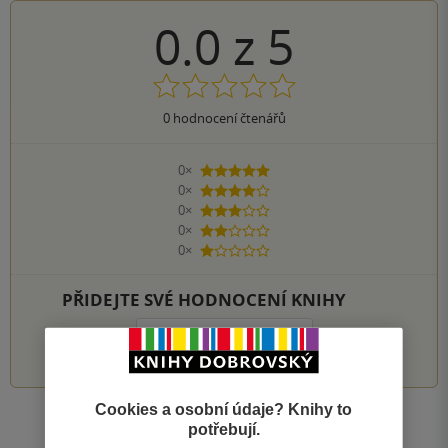
0.0
z
5
0
hodnocení čtenářů
0×
5 hvězdiček
0×
4 hvězdičky
0×
3 hvězdičky
0×
2 hvězdičky
0×
1 hvezdička
PŘIDEJTE SVÉ HODNOCENÍ KNIHY
1
2
3
4
5
Cookies a osobní údaje? Knihy to
Zobrazit všechna hodnocení
potřebují.