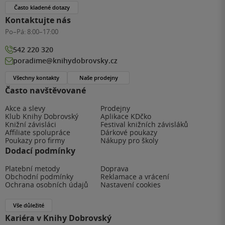
Často kladené dotazy
Kontaktujte nás
Po–Pá:
8:00–17:00
542 220 320
poradime@knihydobrovsky.cz
Všechny kontakty
Naše prodejny
Často navštěvované
Akce a slevy
Prodejny
Klub Knihy Dobrovský
Aplikace KDčko
Knižní závisláci
Festival knižních závisláků
Affiliate spolupráce
Dárkové poukazy
Poukazy pro firmy
Nákupy pro školy
Dodací podmínky
Platební metody
Doprava
Obchodní podmínky
Reklamace a vrácení
Ochrana osobních údajů
Nastavení cookies
Vše důležité
Kariéra v Knihy Dobrovský