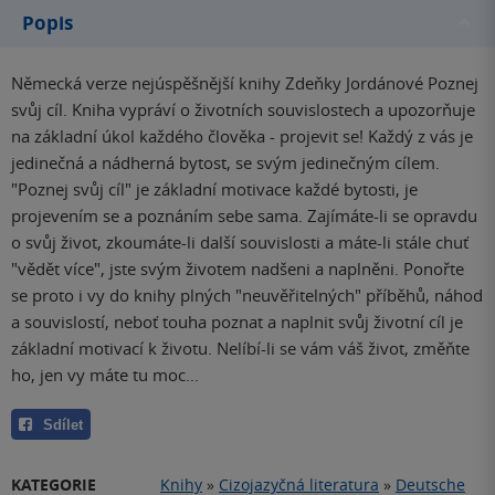
Popis
Německá verze nejúspěšnější knihy Zdeňky Jordánové Poznej
svůj cíl. Kniha vypráví o životních souvislostech a upozorňuje
na základní úkol každého člověka - projevit se! Každý z vás je
jedinečná a nádherná bytost, se svým jedinečným cílem.
"Poznej svůj cíl" je základní motivace každé bytosti, je
projevením se a poznáním sebe sama. Zajímáte-li se opravdu
o svůj život, zkoumáte-li další souvislosti a máte-li stále chuť
"vědět více", jste svým životem nadšeni a naplněni. Ponořte
se proto i vy do knihy plných "neuvěřitelných" příběhů, náhod
a souvislostí, neboť touha poznat a naplnit svůj životní cíl je
základní motivací k životu. Nelíbí-li se vám váš život, změňte
ho, jen vy máte tu moc...
Sdílet
KATEGORIE
Knihy
»
Cizojazyčná literatura
»
Deutsche