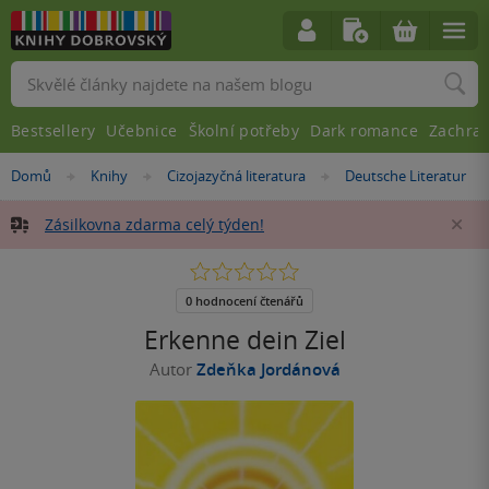
Vyhledávání
Bestsellery
Učebnice
Školní potřeby
Dark romance
Zachra
Nacházíte
Domů
Knihy
Cizojazyčná literatura
Deutsche Literatur
»
»
»
se
zde:
Zásilkovna zdarma celý týden!
Za
0.0
z
5
0 hodnocení čtenářů
hvězdiček
Erkenne dein Ziel
Autor
Zdeňka Jordánová