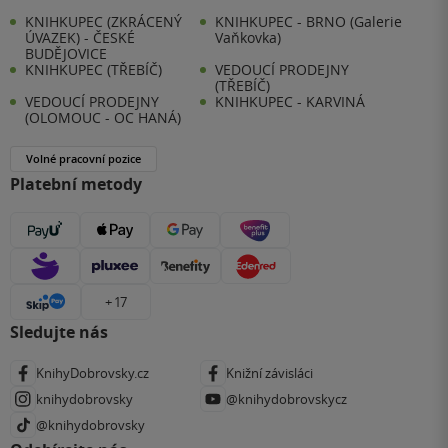
KNIHKUPEC (ZKRÁCENÝ
KNIHKUPEC - BRNO (Galerie
ÚVAZEK) - ČESKÉ
Vaňkovka)
BUDĚJOVICE
KNIHKUPEC (TŘEBÍČ)
VEDOUCÍ PRODEJNY
(TŘEBÍČ)
VEDOUCÍ PRODEJNY
KNIHKUPEC - KARVINÁ
(OLOMOUC - OC HANÁ)
Volné pracovní pozice
Platební metody
+ 17
Sledujte nás
KnihyDobrovsky.cz
Knižní závisláci
knihydobrovsky
@knihydobrovskycz
@knihydobrovsky