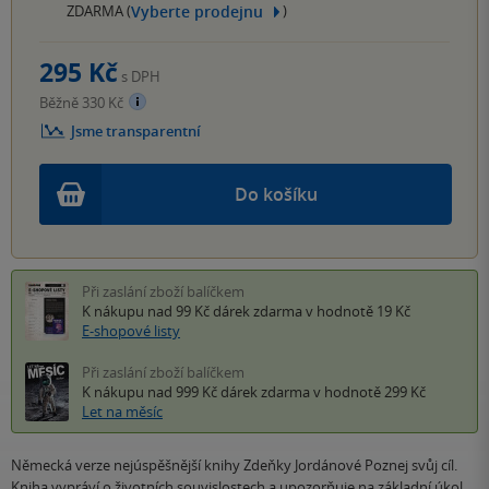
Vyberte prodejnu
ZDARMA (
)
295 Kč
s DPH
Běžně 330 Kč
Jsme transparentní
Do košíku
Při zaslání zboží balíčkem
K nákupu nad 99 Kč
dárek zdarma
v hodnotě 19 Kč
E-shopové listy
Při zaslání zboží balíčkem
K nákupu nad 999 Kč
dárek zdarma
v hodnotě 299 Kč
Let na měsíc
Německá verze nejúspěšnější knihy Zdeňky Jordánové Poznej svůj cíl.
Kniha vypráví o životních souvislostech a upozorňuje na základní úkol