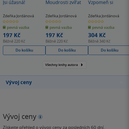
Jsi úžasná!
Moudrosti zvířat
Vzpomeň si
Zdeňka Jordánová
Zdeňka Jordánová
Zdeňka Jordánová
0.0
0.0
0.0
z
z
z
pevná vazba
pevná vazba
pevná vazba
5
5
5
hvězdiček
hvězdiček
hvězdiček
197 Kč
197 Kč
304 Kč
Běžně
220 Kč
Běžně
220 Kč
Běžně
340 Kč
Do košíku
Do košíku
Do košíku
Všechny knihy autora
Vývoj ceny
Vývoj ceny
Získejte přehled o vývoji ceny za posledních 60 dní.