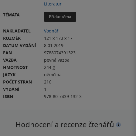
Literatur
TÉMATA
Přidat téma
NAKLADATEL
Vodnář
ROZMĚR
121 x 173 x 17
DATUM VYDÁNÍ
8.01.2019
EAN
9788074391323
VAZBA
pevná vazba
HMOTNOST
244 g
JAZYK
němčina
POČET STRAN
216
VYDÁNÍ
1
ISBN
978-80-7439-132-3
Hodnocení a recenze čtenářů