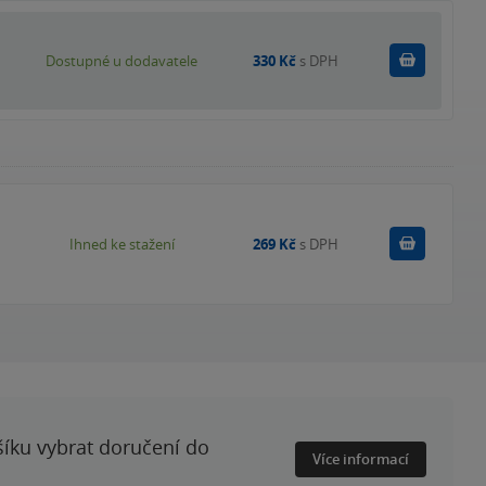
Do košík
Dostupné u dodavatele
330 Kč
s DPH
Koupit
Ihned ke stažení
269 Kč
s DPH
šíku vybrat doručení do
Více informací