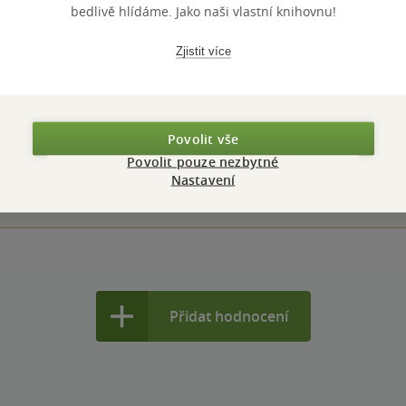
bedlivě hlídáme. Jako naši vlastní knihovnu!
Zjistit více
Hodnocení a recenze čtenářů
PŘIDEJTE SVÉ HODNOCENÍ KNIHY
Povolit vše
N
Povolit pouze nezbytné
Hodnocení našich knihkupců: 0.0 z 5
Nastavení
Přidat hodnocení