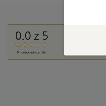
0.0
z
5
0×
5 hvězdiček
0×
4 hvězdičky
0×
3 hvězdičky
0×
2 hvězdičky
0×
0
hodnocení čtenářů
1 hvezdička