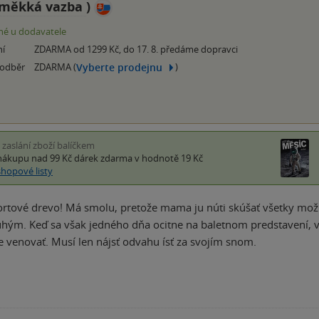
měkká vazba
)
é u dodavatele
ní
ZDARMA od 1299 Kč, do 17. 8. předáme dopravci
Vyberte prodejnu
 odběr
ZDARMA (
)
i zaslání zboží balíčkem
nákupu nad 99 Kč
dárek zdarma
v hodnotě 19 Kč
shopové listy
portové drevo! Má smolu, pretože mama ju núti skúšať všetky možné
uhým. Keď sa však jedného dňa ocitne na baletnom predstavení, vše
 venovať. Musí len nájsť odvahu ísť za svojím snom.