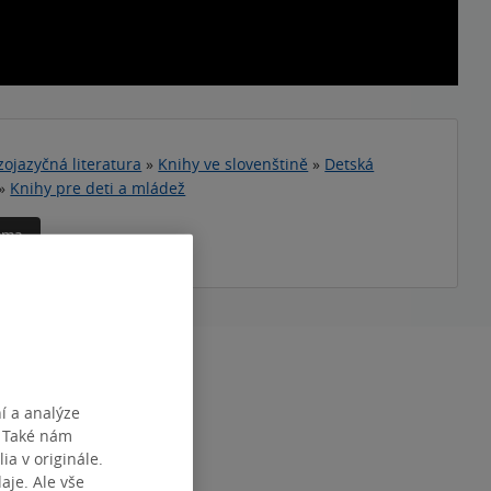
zojazyčná literatura
»
Knihy ve slovenštině
»
Detská
»
Knihy pre deti a mládež
téma
RAN
176
NÁZEV
Elettra
í a analýze
DÁNÍ
7.02.2025
. Také nám
9788056644133
ia v originále.
je. Ale vše