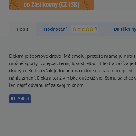
0
Popis
Hodnocení
Další knih
Elektra je športové drevo! Má smolu, pretože mama ju núti s
možné športy: volejbal, tenis, lukostreľbu… Elektra zažíva je
druhým. Keď sa však jedného dňa ocitne na baletnom predst
náhle zmení. Elektra totiž v hĺbke duše už vie, čomu sa chce
len nájsť odvahu ísť za svojím snom.
Sdílet