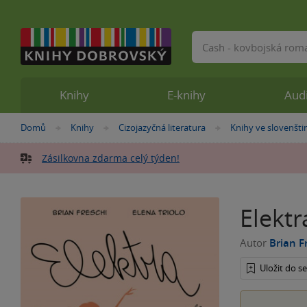
Vyhledávání
Knihy
E-knihy
Aud
Nacházíte
Domů
Knihy
Cizojazyčná literatura
Knihy ve slovenšti
»
»
»
se
zde:
Zásilkovna zdarma celý týden!
Elektr
Autor
Brian F
Uložit do 