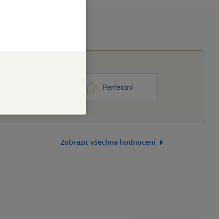
1
2
3
4
5
ic moc
Perfektní
Zobrazit všechna hodnocení