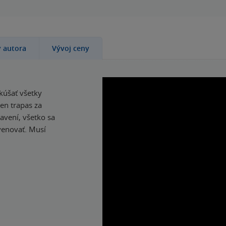
y autora
Vývoj ceny
kúšať všetky
den trapas za
avení, všetko sa
 venovať. Musí