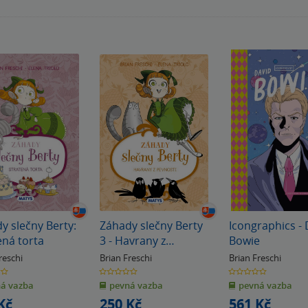
y slečny Berty:
Záhady slečny Berty
Icongraphics - 
ená torta
3 - Havrany z
Bowie
pevnosti
reschi
Brian Freschi
Brian Freschi
0.0
0.0
z
z
á vazba
pevná vazba
pevná vazba
5
5
k
hvězdiček
hvězdiček
Kč
250 Kč
561 Kč