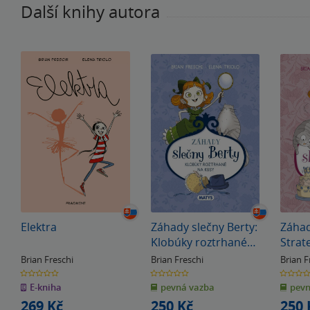
Další knihy autora
Elektra
Záhady slečny Berty:
Záhad
Klobúky roztrhané
Strat
na kusy
Brian Freschi
Brian Freschi
Brian F
0.0
0.0
0.0
z
z
z
E-kniha
pevná vazba
pevn
5
5
5
hvězdiček
hvězdiček
hvězdiče
269 Kč
250 Kč
250 