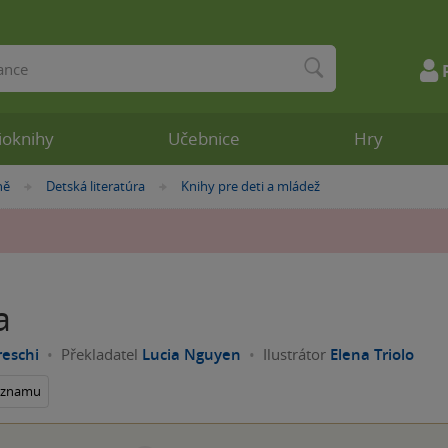
ioknihy
Učebnice
Hry
ně
Detská literatúra
Knihy pre deti a mládež
»
»
a
reschi
Překladatel
Lucia Nguyen
Ilustrátor
Elena Triolo
seznamu