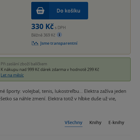
Do košíku
330 Kč
s DPH
Běžně 369 Kč
Jsme transparentní
Při zaslání zboží balíčkem
K nákupu nad 999 Kč
dárek zdarma
v hodnotě 299 Kč
Let na měsíc
 športy: volejbal, tenis, lukostreľbu… Elektra zažíva jeden
tko sa náhle zmení. Elektra totiž v hĺbke duše už vie,
Všechny
Knihy
E-knihy