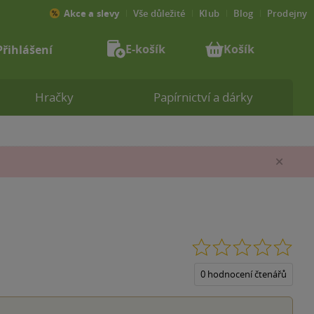
Akce a slevy
Vše důležité
Klub
Blog
Prodejny
E-košík
Košík
Přihlášení
Hračky
Papírnictví a dárky
Zav
0.0
z
5
0 hodnocení čtenářů
hvěz