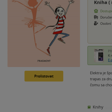
Kniha (
Dostupn
Doruče
Osobní
Př
K 
E-
Elektra je š
Prolistovat
trapas za dr
čomu sa chce
Knihy