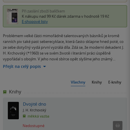
Při zaslání zboží balíčkem
K nákupu nad 99 Kč
dárek zdarma
v hodnotě 19 Kč
E-shopové listy
Problémem velké části mimořádně talentovaných básníků je kromě
ranních piv také past seberecyklace, která často sklapne hned poté, co
ze sebe dotyčný vydá první vyzrálá díla. Zdá se, že moderní dekadent J.
H. Krchovský (*1960) se ve svém životě i literární práci úspěšně
vypořádal s obojím. V jeho nové sbírce opět slyšíme jeho známý…
Přejít na celý popis
Všechny
Knihy
E-knihy
Knihy
Dvojité dno
J. H. Krchovský
měkká vazba
Ned
Nedostupné