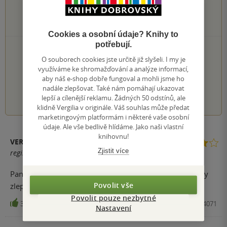
0×
3 hvězdičky
0×
2 hvězdičky
0×
1 hvezdička
Cookies a osobní údaje? Knihy to
potřebují.
PŘIDEJTE SVÉ HODNOCENÍ KNIHY
O souborech cookies jste určitě již slyšeli. I my je
Hodnocení našich knihkupců: 0.0 z 5
využíváme ke shromažďování a analýze informací,
aby náš e-shop dobře fungoval a mohli jsme ho
nadále zlepšovat. Také nám pomáhají ukazovat
1
2
3
4
5
lepší a cílenější reklamu. Žádných 50 odstínů, ale
klidně Vergilia v originále. Váš souhlas může předat
marketingovým platformám i některé vaše osobní
údaje. Ale vše bedlivě hlídáme. Jako naši vlastní
knihovnu!
VERONIKA B.
Zjistit více
registrovaný uživatel
Pan Krchovský mi svým osobitým, ponurým stylem vždy
Povolit vše
zlepší náladu.
Povolit pouze nezbytné
39
Kniha, Host, 2010, 9788072944071
Nastavení