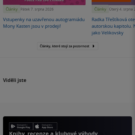
Články
Články
Pátek 7. srpna 2026
Úterý 4. srpna
Vstupenky na uzavřenou autogramiádu
Radka Třeštíková otev
Mony Kasten jsou v prodeji!
autorskou kapitolu.
jako Velikovsky
Články, které stojí za pozornost
Viděli jste
Knihy, recenze a klubové výhody