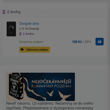
E-knihy
Dvojité dno
J. H. Krchovský
E-kniha
Koupit
Ihned ke stažení
129 Kč
s DPH
Stáhnout ukázku
Nevěř nikomu. Lži každému. Nezamiluj se do svého
nepřítele. Předobjednejte si dystopickou romantasy