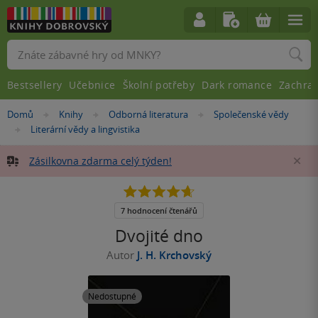
Vyhledávání
Bestsellery
Učebnice
Školní potřeby
Dark romance
Zachra
Nacházíte
Domů
Knihy
Odborná literatura
Společenské vědy
»
»
»
se
Literární vědy a lingvistika
»
zde:
Zásilkovna zdarma celý týden!
Za
4.7
z
5
7 hodnocení čtenářů
hvězdiček
Dvojité dno
Autor
J. H. Krchovský
Nedostupné