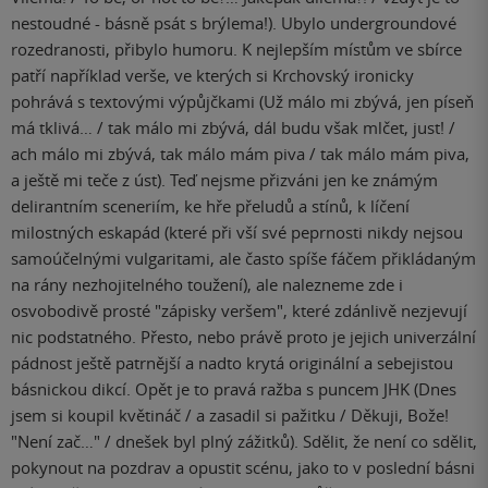
nestoudné - básně psát s brýlema!). Ubylo undergroundové
rozedranosti, přibylo humoru. K nejlepším místům ve sbírce
patří například verše, ve kterých si Krchovský ironicky
pohrává s textovými výpůjčkami (Už málo mi zbývá, jen píseň
má tklivá… / tak málo mi zbývá, dál budu však mlčet, just! /
ach málo mi zbývá, tak málo mám piva / tak málo mám piva,
a ještě mi teče z úst). Teď nejsme přizváni jen ke známým
delirantním sceneriím, ke hře přeludů a stínů, k líčení
milostných eskapád (které při vší své peprnosti nikdy nejsou
samoúčelnými vulgaritami, ale často spíše fáčem přikládaným
na rány nezhojitelného toužení), ale nalezneme zde i
osvobodivě prosté "zápisky veršem", které zdánlivě nezjevují
nic podstatného. Přesto, nebo právě proto je jejich univerzální
pádnost ještě patrnější a nadto krytá originální a sebejistou
básnickou dikcí. Opět je to pravá ražba s puncem JHK (Dnes
jsem si koupil květináč / a zasadil si pažitku / Děkuji, Bože!
"Není zač…" / dnešek byl plný zážitků). Sdělit, že není co sdělit,
pokynout na pozdrav a opustit scénu, jako to v poslední básni