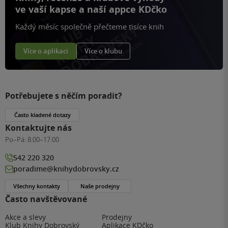
ve vaší kapse a naší appce KDčko
Každý měsíc společně přečteme tisíce knih
Více o aplikaci
Více o klubu
Potřebujete s něčím poradit?
Často kladené dotazy
Kontaktujte nás
Po–Pá:
8:00–17:00
542 220 320
poradime@knihydobrovsky.cz
Všechny kontakty
Naše prodejny
Často navštěvované
Akce a slevy
Prodejny
Klub Knihy Dobrovský
Aplikace KDčko