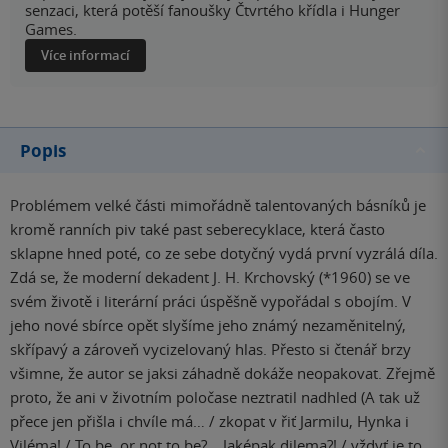
senzaci, která potěší fanoušky Čtvrtého křídla i Hunger
Games.
Více informací
Popis
Problémem velké části mimořádně talentovaných básníků je
kromě ranních piv také past seberecyklace, která často
sklapne hned poté, co ze sebe dotyčný vydá první vyzrálá díla.
Zdá se, že moderní dekadent J. H. Krchovský (*1960) se ve
svém životě i literární práci úspěšně vypořádal s obojím. V
jeho nové sbírce opět slyšíme jeho známý nezaměnitelný,
skřípavý a zároveň vycizelovaný hlas. Přesto si čtenář brzy
všimne, že autor se jaksi záhadně dokáže neopakovat. Zřejmě
proto, že ani v životním poločase neztratil nadhled (A tak už
přece jen přišla i chvíle má… / zkopat v řiť Jarmilu, Hynka i
Viléma! / To be, or not to be?… Jaképak dilema?! / vždyť je to