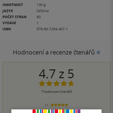
HMOTNOST
130 g
JAZYK
čeština
POČET STRAN
80
VYDÁNÍ
1
ISBN
978-80-7294-407-1
Hodnocení a recenze čtenářů
4.7
z
5
7
hodnocení čtenářů
5×
5 hvězdiček
2×
4 hvězdičky