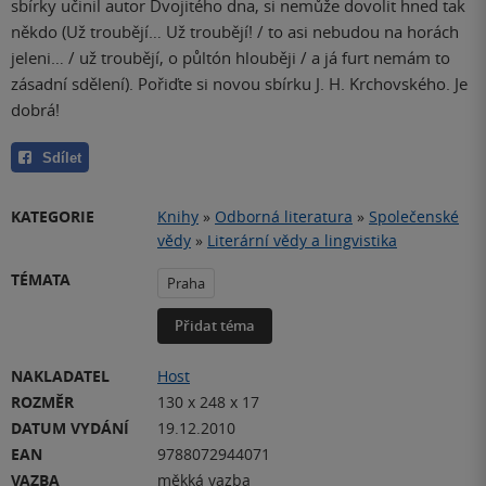
sbírky učinil autor Dvojitého dna, si nemůže dovolit hned tak
někdo (Už troubějí… Už troubějí! / to asi nebudou na horách
jeleni… / už troubějí, o půltón hlouběji / a já furt nemám to
zásadní sdělení). Pořiďte si novou sbírku J. H. Krchovského. Je
dobrá!
Sdílet
KATEGORIE
Knihy
»
Odborná literatura
»
Společenské
vědy
»
Literární vědy a lingvistika
TÉMATA
Praha
Přidat téma
NAKLADATEL
Host
ROZMĚR
130 x 248 x 17
DATUM VYDÁNÍ
19.12.2010
EAN
9788072944071
VAZBA
měkká vazba