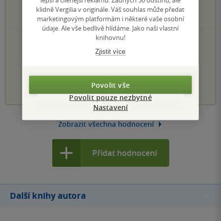
0×
2 hvězdičky
klidně Vergilia v originále. Váš souhlas může předat
0×
1 hvezdička
marketingovým platformám i některé vaše osobní
údaje. Ale vše bedlivě hlídáme. Jako naši vlastní
knihovnu!
PŘIDEJTE SVÉ HODNOCENÍ KNIHY
Zjistit více
Hodnocení našich knihkupců: 0.0 z 5
1
2
3
4
5
Povolit vše
Povolit pouze nezbytné
Nastavení
Zobrazit všechna hodnocení
Přidat hodnocení
Další knihy autora