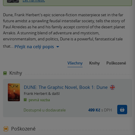
Let na měsíc
Dune, Frank Herbert's epic science-fiction masterpiece set in the far
future amidst a sprawling feudal interstellar society, tells the story of
Paul Atreides as he and his family accept control of the desert planet
Arrakis. A stunning blend of adventure and mysticism,
environmentalism, and politics, Dune is a powerful, fanstastical tale
that…
Přejít na celý popis
Všechny
Knihy
Poškozené
Knihy
DUNE: The Graphic Novel, Book 1: Dune
Frank Herbert
& další
pevná vazba
Do k
Dostupné u dodavatele
499 Kč
s DPH
Poškozené