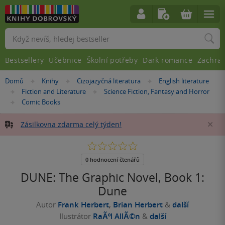
Vyhledávání
Bestsellery
Učebnice
Školní potřeby
Dark romance
Zachra
Nacházíte
Domů
Knihy
Cizojazyčná literatura
English literature
»
»
»
se
Fiction and Literature
Science Fiction, Fantasy and Horror
»
»
zde:
Comic Books
»
Zásilkovna zdarma celý týden!
Za
0.0
z
5
0 hodnocení čtenářů
hvězdiček
DUNE: The Graphic Novel, Book 1:
Dune
Autor
Frank Herbert
,
Brian Herbert
&
další
Ilustrátor
RaÃºl AllÃ©n
&
další