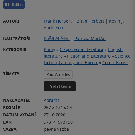
Sdílet
AUTOŘI
Frank Herbert
|
Brian Herbert
|
Kevin J.
Anderson
ILUSTRÁTOŘI
RaÃºl AllÃ©n
|
Patricia MartÃ­n
KATEGORIE
Knihy
»
Cizojazyčná literatura
»
English
literature
»
Fiction and Literature
»
Science
Fiction, Fantasy and Horror
»
Comic Books
TÉMATA
Paul Atreides
Přidat téma
NAKLADATEL
Abrams
ROZMĚR
257 x 174 x 24
DATUM VYDÁNÍ
27.10.2020
EAN
9781419731501
VAZBA
pevná vazba