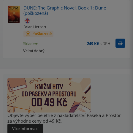
DUNE: The Graphic Novel, Book 1: Dune
(poškozená)
Brian Herbert
Poškozené
Do k
Skladem
249 Kč
s DPH
Velmi dobrý
Objevte výběr beletrie z nakladatelství Paseka a Prostor
za výhodné ceny od 49 Kč.
Více informací