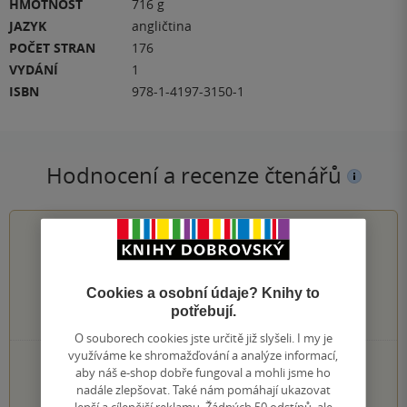
HMOTNOST
716 g
JAZYK
angličtina
POČET STRAN
176
VYDÁNÍ
1
ISBN
978-1-4197-3150-1
Hodnocení a recenze čtenářů
0.0
z
5
Cookies a osobní údaje? Knihy to
potřebují.
0
hodnocení čtenářů
O souborech cookies jste určitě již slyšeli. I my je
využíváme ke shromažďování a analýze informací,
0×
5 hvězdiček
aby náš e-shop dobře fungoval a mohli jsme ho
0×
4 hvězdičky
nadále zlepšovat. Také nám pomáhají ukazovat
0×
3 hvězdičky
lepší a cílenější reklamu. Žádných 50 odstínů, ale