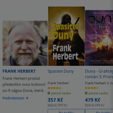
FRANK HERBERT
Spasitel Duny
Duna - Grafick
román 3: Pror
Frank Herbert proslul
Frank Herbert
Frank Herbert
& da
především svou kultovní
4.4
4.5
sci-fi ságou Duna, která
z
z
pevná vazba
pevná vazba
5
5
hvězdiček
hvězdiček
se zapsala do srdcí
Podrobnosti
357 Kč
479 Kč
milionů čtenářů.
Běžně
399 Kč
Běžně
599 Kč