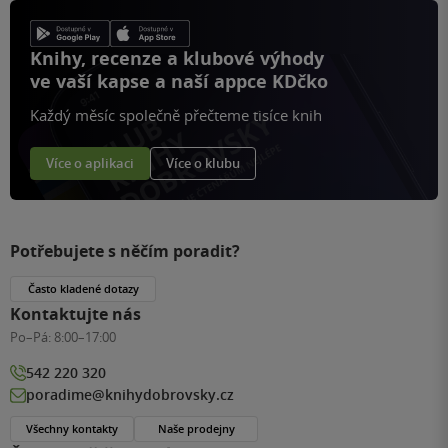
Knihy, recenze a klubové výhody
ve vaší kapse a naší appce KDčko
Každý měsíc společně přečteme tisíce knih
Více o aplikaci
Více o klubu
Potřebujete s něčím poradit?
Často kladené dotazy
Kontaktujte nás
Po–Pá:
8:00–17:00
542 220 320
poradime@knihydobrovsky.cz
Všechny kontakty
Naše prodejny