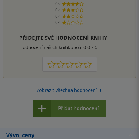
0×
4 hvězdičky
0×
3 hvězdičky
0×
2 hvězdičky
0×
1 hvezdička
PŘIDEJTE SVÉ HODNOCENÍ KNIHY
Hodnocení našich knihkupců: 0.0 z 5
1
2
3
4
5
Zobrazit všechna hodnocení
Přidat hodnocení
Vývoj ceny