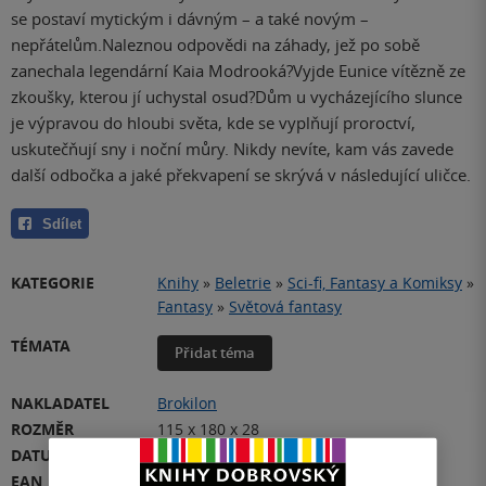
se postaví mytickým i dávným – a také novým –
nepřátelům.Naleznou odpovědi na záhady, jež po sobě
zanechala legendární Kaia Modrooká?Vyjde Eunice vítězně ze
zkoušky, kterou jí uchystal osud?Dům u vycházejícího slunce
je výpravou do hloubi světa, kde se vyplňují proroctví,
uskutečňují sny i noční můry. Nikdy nevíte, kam vás zavede
další odbočka a jaké překvapení se skrývá v následující uličce.
Sdílet
KATEGORIE
Knihy
»
Beletrie
»
Sci-fi, Fantasy a Komiksy
»
Fantasy
»
Světová fantasy
TÉMATA
Přidat téma
NAKLADATEL
Brokilon
ROZMĚR
115 x 180 x 28
DATUM VYDÁNÍ
23.03.2011
EAN
9788074560002