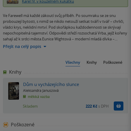
Karel IV. v kouzelném kukátku
Ve Farewell má každé zákoutí svůj příběh. Po soumraku se ze snu
probouzejí bytosti, s nimiž se nikdo netouží setkat tváří v tvář – chrliči,
vládci krys, neklidní mrtví. Pod skořápkou každodennosti se skrývají
nepochopitelná tajemství. Odpovědi střeží rozsochatá Vrba, jejíž kořeny
sahají až k srdci města.Eunice Wightová – moderní mladá dívka –…
Přejít na celý popis
Všechny
Knihy
Poškozené
Knihy
Dům u vycházejícího slunce
Aleksandra Januszová
měkká vazba
Do k
Skladem
222 Kč
s DPH
Poškozené