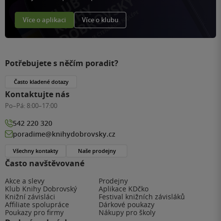
Více o aplikaci
Více o klubu
Potřebujete s něčím poradit?
Často kladené dotazy
Kontaktujte nás
Po–Pá:
8:00–17:00
542 220 320
poradime@knihydobrovsky.cz
Všechny kontakty
Naše prodejny
Často navštěvované
Akce a slevy
Prodejny
Klub Knihy Dobrovský
Aplikace KDčko
Knižní závisláci
Festival knižních závisláků
Affiliate spolupráce
Dárkové poukazy
Poukazy pro firmy
Nákupy pro školy