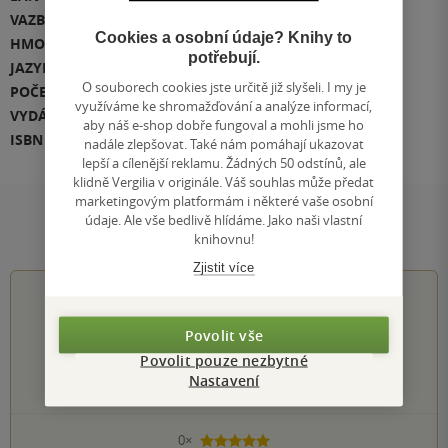
VAZBA
měkká vazba
Cookies a osobní údaje? Knihy to
HMOTNOST
284 g
potřebují.
JAZYK
čeština
O souborech cookies jste určitě již slyšeli. I my je
POČET STRAN
333
využíváme ke shromažďování a analýze informací,
VYDÁNÍ
1
aby náš e-shop dobře fungoval a mohli jsme ho
ISBN
978-80-7456-000-2
nadále zlepšovat. Také nám pomáhají ukazovat
lepší a cílenější reklamu. Žádných 50 odstínů, ale
klidně Vergilia v originále. Váš souhlas může předat
marketingovým platformám i některé vaše osobní
údaje. Ale vše bedlivě hlídáme. Jako naši vlastní
Hodnocení a recenze čtenářů
knihovnu!
Zjistit více
0.0
z
5
Povolit vše
Povolit pouze nezbytné
Nastavení
0
hodnocení čtenářů
0×
5 hvězdiček