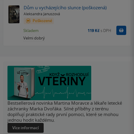
Dům u vycházejícího slunce (poškozená)
Aleksandra Januszová
Poškozené
Do k
Skladem
119 Kč
s DPH
Velmi dobrý
Bestsellerová novinka Martina Moravce a lékaře letecké
záchranky Marka Dvořáka. Silné příběhy z terénu
doplňují praktické rady první pomoci, které se mohou
jednou hodit každému.
Více informací