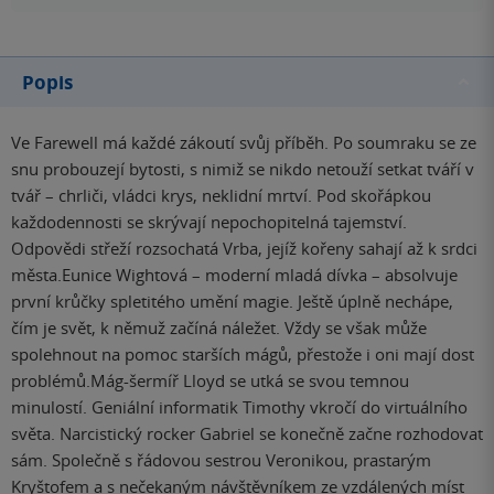
Popis
Ve Farewell má každé zákoutí svůj příběh. Po soumraku se ze
snu probouzejí bytosti, s nimiž se nikdo netouží setkat tváří v
tvář – chrliči, vládci krys, neklidní mrtví. Pod skořápkou
každodennosti se skrývají nepochopitelná tajemství.
Odpovědi střeží rozsochatá Vrba, jejíž kořeny sahají až k srdci
města.Eunice Wightová – moderní mladá dívka – absolvuje
první krůčky spletitého umění magie. Ještě úplně nechápe,
čím je svět, k němuž začíná náležet. Vždy se však může
spolehnout na pomoc starších mágů, přestože i oni mají dost
problémů.Mág-šermíř Lloyd se utká se svou temnou
minulostí. Geniální informatik Timothy vkročí do virtuálního
světa. Narcistický rocker Gabriel se konečně začne rozhodovat
sám. Společně s řádovou sestrou Veronikou, prastarým
Kryštofem a s nečekaným návštěvníkem ze vzdálených míst