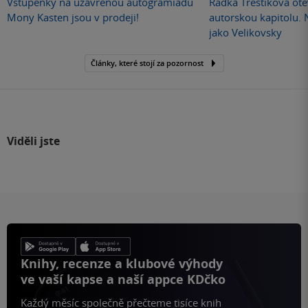
Vstupenky na uzavřenou autogramiádu
Radka Třeštíková otev
Mony Kasten jsou v prodeji!
autorskou kapitolu.
jako Velikovsky
Články, které stojí za pozornost
Viděli jste
Knihy, recenze a klubové výhody
ve vaší kapse a naší appce KDčko
Každý měsíc společně přečteme tisíce knih