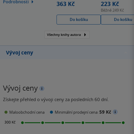
Podrobnosti
363 Kč
223 Kč
dětské čtenáře ve věku od
Běžně
249 Kč
8 do 12 let.
Do košíku
Do košíku
Všechny knihy autora
Vývoj ceny
Vývoj ceny
Získejte přehled o vývoji ceny za posledních 60 dní.
59 Kč
Maloobchodní cena
Minimální prodejní cena: