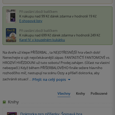
Při zaslání zboží balíčkem
K nákupu nad 99 Kč
dárek zdarma
v hodnotě 19 Kč
E-shopové listy
Při zaslání zboží balíčkem
K nákupu nad 699 Kč
dárek zdarma
v hodnotě 249 Kč
Karel IV. v kouzelném kukátku
Na dveře už klepe PŘÍŠERBAL , ta NEJOTŘESNĚJŠÍ hra všech dob!
Nenechejte si ujít nejočekávanější zápas: FANTASTIČTÍ FANTOMOVÉ vs.
HROZIVÍ HVĚZDOUNI už tuto sobotu! Prodej zahájen. (Účast na vlastní
nebezpečí.) Když během PŘÍŠERBALOVÉHO finále sežere hlavního
rozhodčího míč, nastupují na scénu Ozzy a příšeří doktorka, aby
zachránili situaci! …
Přejít na celý popis
Všechny
Knihy
Poškozené
Knihy
Doktorka pro příšerky: Špinavá hra