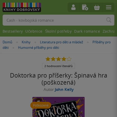
Vyhledávání
Bestsellery
Učebnice
Školní potřeby
Dark romance
Zachra
Nacházíte
Domů
Knihy
Literatura pro děti a mládež
Příběhy pro
»
»
»
se
děti
Humorné příběhy pro děti
»
zde:
4.0
z
5
2 hodnocení čtenářů
hvězdiček
Doktorka pro příšerky: Špinavá hra
(poškozená)
Autor
John Kelly
Poškozené