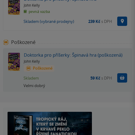
John Kelly
pevná vazba
Na p
Skladem (vybrané prodejny)
239 Kč
s DPH
Poškozené
Doktorka pro příšerky: Špinavá hra (poškozená)
John Kelly
Poškozené
Do k
Skladem
59 Kč
s DPH
Velmi dobrý