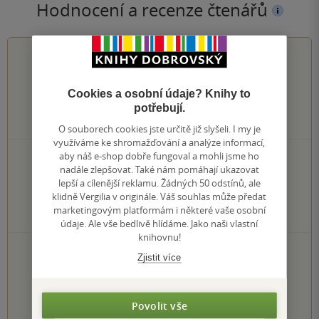
Hodnocení a recenze čtenářů
4.0
z
5
Cookies a osobní údaje? Knihy to
potřebují.
2
hodnocení čtenářů
O souborech cookies jste určitě již slyšeli. I my je
využíváme ke shromažďování a analýze informací,
aby náš e-shop dobře fungoval a mohli jsme ho
0×
5 hvězdiček
nadále zlepšovat. Také nám pomáhají ukazovat
2×
4 hvězdičky
lepší a cílenější reklamu. Žádných 50 odstínů, ale
0×
3 hvězdičky
klidně Vergilia v originále. Váš souhlas může předat
0×
2 hvězdičky
marketingovým platformám i některé vaše osobní
0×
1 hvezdička
údaje. Ale vše bedlivě hlídáme. Jako naši vlastní
knihovnu!
PŘIDEJTE SVÉ HODNOCENÍ KNIHY
Zjistit více
Hodnocení našich knihkupců: 0.0 z 5
Povolit vše
1
2
3
4
5