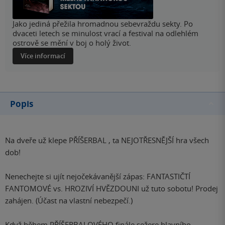
Jako jediná přežila hromadnou sebevraždu sekty. Po
dvaceti letech se minulost vrací a festival na odlehlém
ostrově se mění v boj o holý život.
Více informací
Popis
Na dveře už klepe PŘÍŠERBAL , ta NEJOTŘESNĚJŠÍ hra všech
dob!
Nenechejte si ujít nejočekávanější zápas: FANTASTIČTÍ
FANTOMOVÉ vs. HROZIVÍ HVĚZDOUNI už tuto sobotu! Prodej
zahájen. (Účast na vlastní nebezpečí.)
Když během PŘÍŠERBALOVÉHO finále sežere hlavního