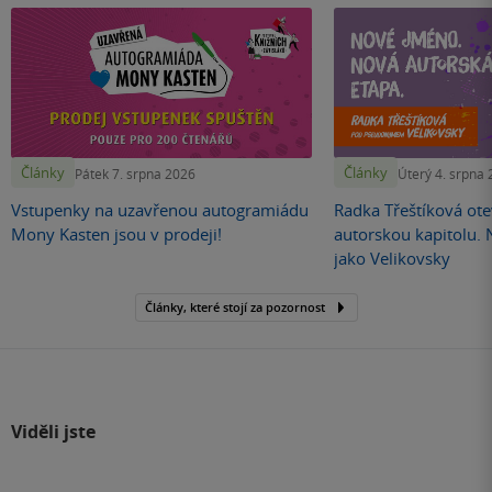
Články
Články
Pátek 7. srpna 2026
Úterý 4. srpna
Vstupenky na uzavřenou autogramiádu
Radka Třeštíková otev
Mony Kasten jsou v prodeji!
autorskou kapitolu.
jako Velikovsky
Články, které stojí za pozornost
Viděli jste