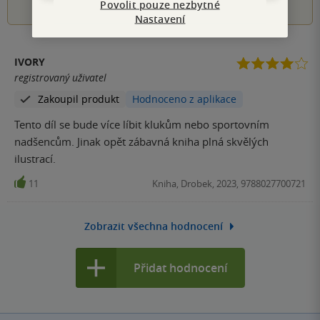
Povolit pouze nezbytné
Nastavení
IVORY
registrovaný uživatel
Zakoupil produkt
Hodnoceno z aplikace
Tento díl se bude více líbit klukům nebo sportovním
nadšencům. Jinak opět zábavná kniha plná skvělých
ilustrací.
11
Kniha, Drobek, 2023, 9788027700721
Zobrazit všechna hodnocení
Přidat hodnocení