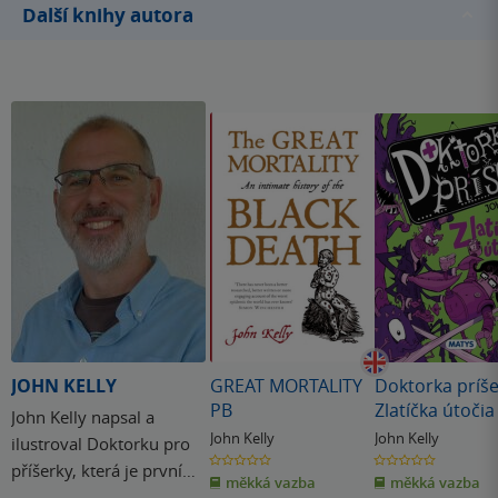
Další knihy autora
JOHN KELLY
GREAT MORTALITY
Doktorka príše
PB
Zlatíčka útočia
John Kelly napsal a
John Kelly
John Kelly
ilustroval Doktorku pro
0.0
0.0
příšerky, která je první
z
z
měkká vazba
měkká vazba
5
5
hvězdiček
hvězdiček
knihou ze série pro