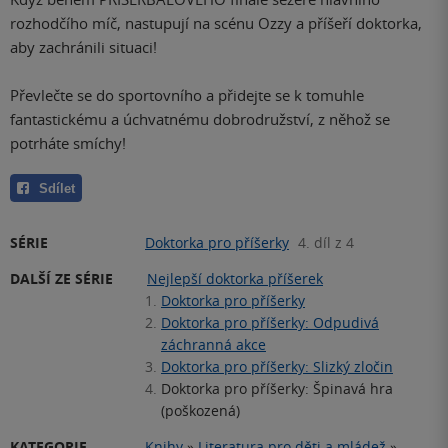
rozhodčího míč, nastupují na scénu Ozzy a příšeří doktorka,
aby zachránili situaci!
Převlečte se do sportovního a přidejte se k tomuhle
fantastickému a úchvatnému dobrodružství, z něhož se
potrháte smíchy!
Sdílet
SÉRIE
Doktorka pro příšerky
4. díl z 4
DALŠÍ ZE SÉRIE
Nejlepší doktorka příšerek
1.
Doktorka pro příšerky
2.
Doktorka pro příšerky: Odpudivá
záchranná akce
3.
Doktorka pro příšerky: Slizký zločin
4.
Doktorka pro příšerky: Špinavá hra
(poškozená)
KATEGORIE
Knihy
»
Literatura pro děti a mládež
»