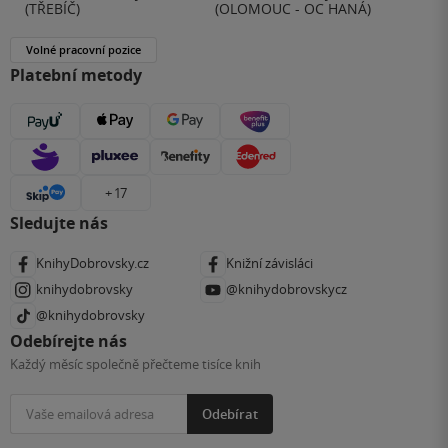
(TŘEBÍČ)
(OLOMOUC - OC HANÁ)
Volné pracovní pozice
Platební metody
+ 17
Sledujte nás
KnihyDobrovsky.cz
Knižní závisláci
knihydobrovsky
@knihydobrovskycz
@knihydobrovsky
Odebírejte nás
Každý měsíc společně přečteme tisíce knih
Odebírat