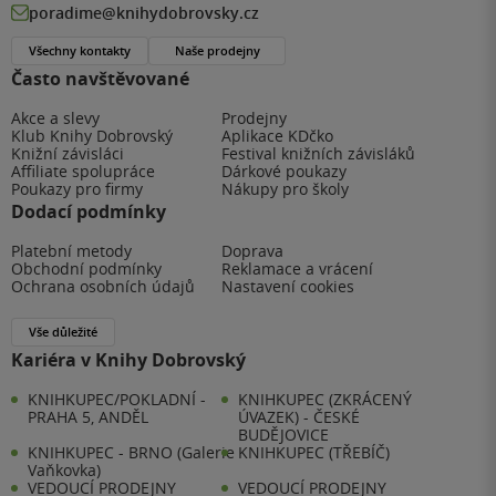
poradime@knihydobrovsky.cz
Všechny kontakty
Naše prodejny
Často navštěvované
Akce a slevy
Prodejny
Klub Knihy Dobrovský
Aplikace KDčko
Knižní závisláci
Festival knižních závisláků
Affiliate spolupráce
Dárkové poukazy
Poukazy pro firmy
Nákupy pro školy
Dodací podmínky
Platební metody
Doprava
Obchodní podmínky
Reklamace a vrácení
Ochrana osobních údajů
Nastavení cookies
Vše důležité
Kariéra v Knihy Dobrovský
KNIHKUPEC/POKLADNÍ -
KNIHKUPEC (ZKRÁCENÝ
PRAHA 5, ANDĚL
ÚVAZEK) - ČESKÉ
BUDĚJOVICE
KNIHKUPEC - BRNO (Galerie
KNIHKUPEC (TŘEBÍČ)
Vaňkovka)
VEDOUCÍ PRODEJNY
VEDOUCÍ PRODEJNY