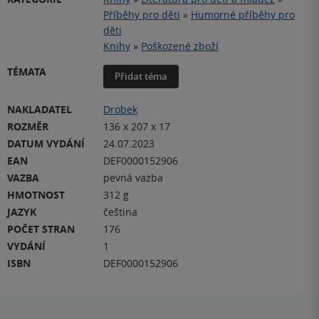
Příběhy pro děti
»
Humorné příběhy pro
děti
Knihy
»
Poškozené zboží
TÉMATA
Přidat téma
NAKLADATEL
Drobek
ROZMĚR
136 x 207 x 17
DATUM VYDÁNÍ
24.07.2023
EAN
DEF0000152906
VAZBA
pevná vazba
HMOTNOST
312 g
JAZYK
čeština
POČET STRAN
176
VYDÁNÍ
1
ISBN
DEF0000152906