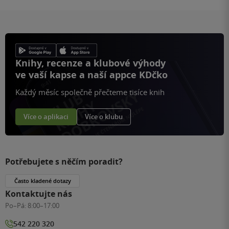
Knihy, recenze a klubové výhody
ve vaší kapse a naší appce KDčko
Každý měsíc společně přečteme tisíce knih
Více o aplikaci
Více o klubu
Potřebujete s něčím poradit?
Často kladené dotazy
Kontaktujte nás
Po–Pá:
8:00–17:00
542 220 320