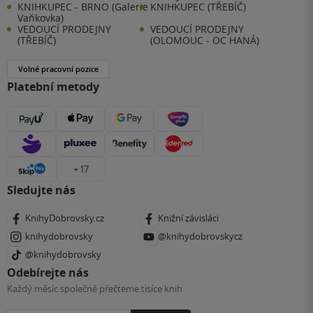
KNIHKUPEC - BRNO (Galerie
KNIHKUPEC (TŘEBÍČ)
Vaňkovka)
VEDOUCÍ PRODEJNY
VEDOUCÍ PRODEJNY
(TŘEBÍČ)
(OLOMOUC - OC HANÁ)
Volné pracovní pozice
Platební metody
+ 17
Sledujte nás
KnihyDobrovsky.cz
Knižní závisláci
knihydobrovsky
@knihydobrovskycz
@knihydobrovsky
Odebírejte nás
Každý měsíc společně přečteme tisíce knih