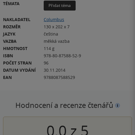
TÉMATA
Přidat téma
NAKLADATEL
Columbus
ROZMĚR
130 x 202 x 7
JAZYK
čeština
VAZBA
měkká vazba
HMOTNOST
114 g
ISBN
978-80-87588-52-9
POČET STRAN
96
DATUM VYDÁNÍ
30.11.2014
EAN
9788087588529
Hodnocení a recenze čtenářů
0.0
z
5