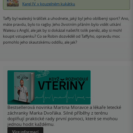
Karel IV. v kouzelném kukátku
Taffy byl waleský králíček a uhodnete, jaký byl jeho oblíbený sport? Ano,
máte pravdu, bylo to ragby. Jeho životním přáním bylo vidět utkání
Walesu s Anglií, ale jak by si dokázal našetřit tolik peněz, aby si mohl
koupit vstupenku? Co se Robin dozvěděl od Taffyho, opravdu moc
pomohlo jeho skautskému oddílu, ale jak?
Bestsellerová novinka Martina Moravce a lékaře letecké
záchranky Marka Dvořáka. Silné příběhy z terénu
doplňují praktické rady první pomoci, které se mohou
jednou hodit každému.
Více informací