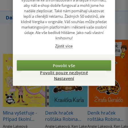
aby náš e-shop dobře fungoval a mohli jsme ho
nadále zlepšovat. Také nám pomáhají ukazovat
lepší a cílenější reklamu. Žádných 50 odstínů, ale
Další knihy autora
klidně Vergilia v originále. Váš souhlas může předat
marketingovým platformám i některé vaše osobní
údaje. Ale vše bedlivě hlídáme. Jako naši vlastní
knihovnu!
Zjistit více
Povolit vše
Povolit pouze nezbytné
Nastavení
Mína vyšetřuje -
Deník hraček
Deník hraček
Případ školní
rošťáka Robina
rošťáka Robina
jídelny
Kravička Karla
Žirafa Geraldo
Angie Lakeová
Angie Lakeová
,
Ken Lake
Angie Lakeová
,
Ken Lak