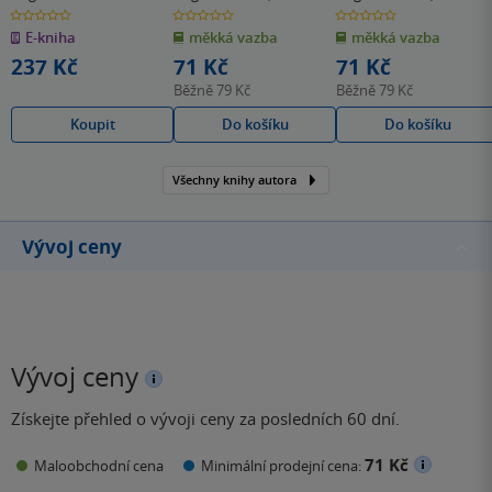
0.0
0.0
0.0
z
z
z
E-kniha
měkká vazba
měkká vazba
5
5
5
hvězdiček
hvězdiček
hvězdiček
237 Kč
71 Kč
71 Kč
Běžně
79 Kč
Běžně
79 Kč
Koupit
Do košíku
Do košíku
Všechny knihy autora
Vývoj ceny
Vývoj ceny
Získejte přehled o vývoji ceny za posledních 60 dní.
71 Kč
Maloobchodní cena
Minimální prodejní cena: