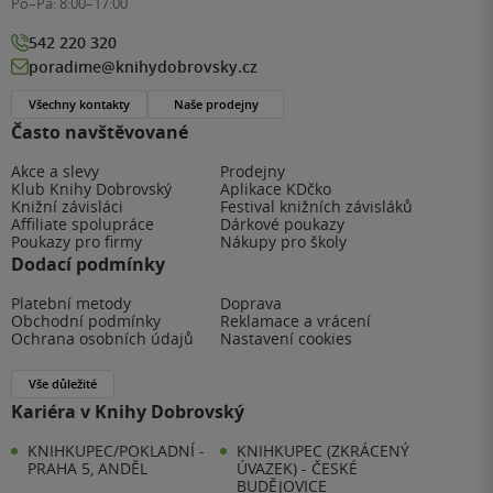
Po–Pá:
8:00–17:00
542 220 320
poradime@knihydobrovsky.cz
Všechny kontakty
Naše prodejny
Často navštěvované
Akce a slevy
Prodejny
Klub Knihy Dobrovský
Aplikace KDčko
Knižní závisláci
Festival knižních závisláků
Affiliate spolupráce
Dárkové poukazy
Poukazy pro firmy
Nákupy pro školy
Dodací podmínky
Platební metody
Doprava
Obchodní podmínky
Reklamace a vrácení
Ochrana osobních údajů
Nastavení cookies
Vše důležité
Kariéra v Knihy Dobrovský
KNIHKUPEC/POKLADNÍ -
KNIHKUPEC (ZKRÁCENÝ
PRAHA 5, ANDĚL
ÚVAZEK) - ČESKÉ
BUDĚJOVICE