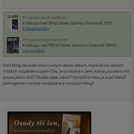
Při zaslání zboží balíčkem
K nákupu nad 99 Kč
dárek zdarma
v hodnotě 19 Kč
E-shopové listy
Při zaslání zboží balíčkem
K nákupu nad 999 Kč
dárek zdarma
v hodnotě 299 Kč
Let na měsíc
Paní Ming neustále mluví o svých deseti dětech, které žijí na různých
místech rozsáhlého území Číny. Je to možné v zemi, kde je povoleno mít
pouze jedno dítě? Obešla nějak zákon? Vymýšlí si nebo je snad šílená?
Jaké tajemství skrývá nenápadná a tichá paní Ming?