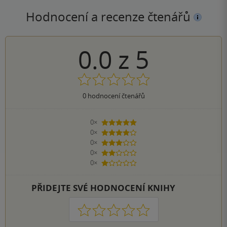
Hodnocení a recenze čtenářů
0.0
z
5
0
hodnocení čtenářů
0×
5 hvězdiček
0×
4 hvězdičky
0×
3 hvězdičky
0×
2 hvězdičky
0×
1 hvezdička
PŘIDEJTE SVÉ HODNOCENÍ KNIHY
1
2
3
4
5