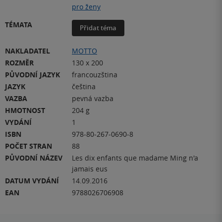
pro ženy
TÉMATA
Přidat téma
NAKLADATEL
MOTTO
ROZMĚR
130 x 200
PŮVODNÍ JAZYK
francouzština
JAZYK
čeština
VAZBA
pevná vazba
HMOTNOST
204 g
VYDÁNÍ
1
ISBN
978-80-267-0690-8
POČET STRAN
88
PŮVODNÍ NÁZEV
Les dix enfants que madame Ming n'a
jamais eus
DATUM VYDÁNÍ
14.09.2016
EAN
9788026706908