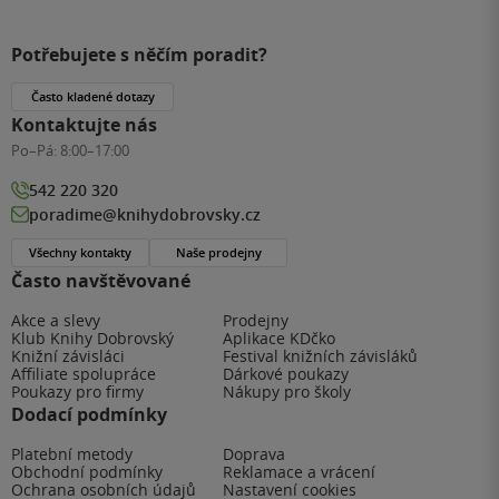
Potřebujete s něčím poradit?
Často kladené dotazy
Kontaktujte nás
Po–Pá:
8:00–17:00
542 220 320
poradime@knihydobrovsky.cz
Všechny kontakty
Naše prodejny
Často navštěvované
Akce a slevy
Prodejny
Klub Knihy Dobrovský
Aplikace KDčko
Knižní závisláci
Festival knižních závisláků
Affiliate spolupráce
Dárkové poukazy
Poukazy pro firmy
Nákupy pro školy
Dodací podmínky
Platební metody
Doprava
Obchodní podmínky
Reklamace a vrácení
Ochrana osobních údajů
Nastavení cookies