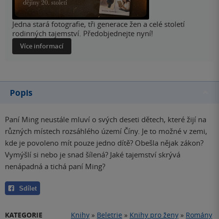
Jedna stará fotografie, tři generace žen a celé století
rodinných tajemství. Předobjednejte nyní!
Více informací
Popis
Paní Ming neustále mluví o svých deseti dětech, které žijí na
různých místech rozsáhlého území Číny. Je to možné v zemi,
kde je povoleno mít pouze jedno dítě? Obešla nějak zákon?
Vymýšlí si nebo je snad šílená? Jaké tajemství skrývá
nenápadná a tichá paní Ming?
Sdílet
KATEGORIE
Knihy
»
Beletrie
»
Knihy pro ženy
»
Romány