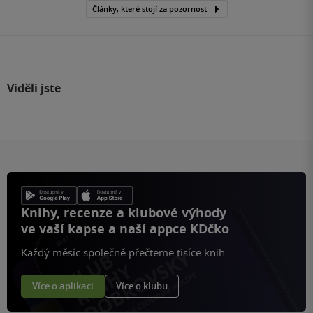
Články, které stojí za pozornost
Viděli jste
Knihy, recenze a klubové výhody
ve vaší kapse a naší appce KDčko
Každý měsíc společně přečteme tisíce knih
Více o aplikaci
Více o klubu