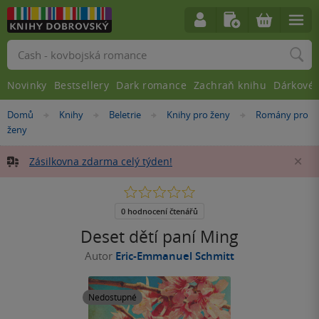
Vyhledávání
Novinky
Bestsellery
Dark romance
Zachraň knihu
Dárkové 
Nacházíte
Domů
Knihy
Beletrie
Knihy pro ženy
Romány pro
»
»
»
»
se
ženy
zde:
Zásilkovna zdarma celý týden!
Za
0.0
z
5
0 hodnocení čtenářů
hvězdiček
Deset dětí paní Ming
Autor
Eric-Emmanuel Schmitt
Nedostupné