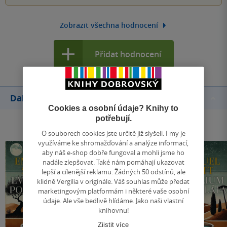
Zobrazit všechna hodnocení
Přidat hodnocení
Další knihy autora
Cookies a osobní údaje? Knihy to
potřebují.
O souborech cookies jste určitě již slyšeli. I my je
využíváme ke shromažďování a analýze informací,
aby náš e-shop dobře fungoval a mohli jsme ho
nadále zlepšovat. Také nám pomáhají ukazovat
lepší a cílenější reklamu. Žádných 50 odstínů, ale
klidně Vergilia v originále. Váš souhlas může předat
marketingovým platformám i některé vaše osobní
údaje. Ale vše bedlivě hlídáme. Jako naši vlastní
knihovnu!
Zjistit více