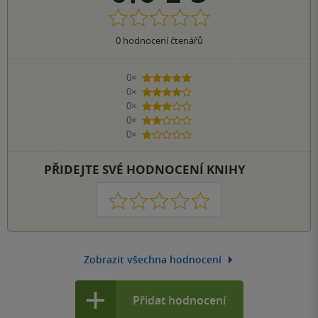
0
hodnocení čtenářů
0×
5 hvězdiček
0×
4 hvězdičky
0×
3 hvězdičky
0×
2 hvězdičky
0×
1 hvezdička
PŘIDEJTE SVÉ HODNOCENÍ KNIHY
1
2
3
4
5
Zobrazit všechna hodnocení
Přidat hodnocení