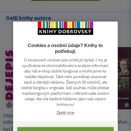
Další knihy autora
Cookies a osobní údaje? Knihy to
potřebují.
O souborech cookies jste určitě již slyšeli. I my je
využíváme ke shromažďování a analýze informací,
aby náš e-shop dobře fungoval a mohli jsme ho
nadále zlepšovat. Také nám pomáhají ukazovat
lepší a cílenější reklamu. Žádných 50 odstínů, ale
klidně Vergilia v originále. Váš souhlas může předat
marketingovým platformám i některé vaše osobní
údaje. Ale vše bedlivě hlídáme. Jako naši vlastní
knihovnu!
Zjistit více
Dějepis pro střední
Dějepis 1 pro
Dějepis 4 pro
odborné školy
gymnázia a střední
gymnázia a střední
školy - Pravěk a
školy - Nejnovější
Petr Čornej
Petr Čornej
Petr Čornej