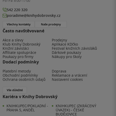
Po–Pá:
8:00–17:00
542 220 320
poradime@knihydobrovsky.cz
Všechny kontakty
Naše prodejny
Často navštěvované
Akce a slevy
Prodejny
Klub Knihy Dobrovský
Aplikace KDčko
Knižní závisláci
Festival knižních závisláků
Affiliate spolupráce
Dárkové poukazy
Poukazy pro firmy
Nákupy pro školy
Dodací podmínky
Platební metody
Doprava
Obchodní podmínky
Reklamace a vrácení
Ochrana osobních údajů
Nastavení cookies
Vše důležité
Kariéra v Knihy Dobrovský
KNIHKUPEC/POKLADNÍ -
KNIHKUPEC (ZKRÁCENÝ
PRAHA 5, ANDĚL
ÚVAZEK) - ČESKÉ
BUDĚJOVICE