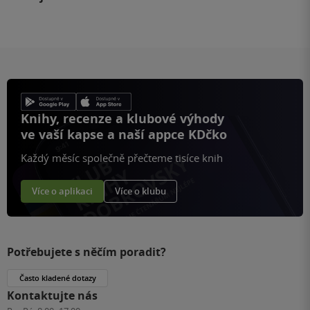
Knihy, recenze a klubové výhody
ve vaší kapse a naší appce KDčko
Každý měsíc společně přečteme tisíce knih
Více o aplikaci
Více o klubu
Potřebujete s něčím poradit?
Často kladené dotazy
Kontaktujte nás