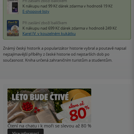
Při zaslání zboží balíčkem
K nákupu nad 99 Kč
dárek zdarma
v hodnotě 19 Kč
E-shopové listy
Při zaslání zboží balíčkem
K nákupu nad 699 Kč
dárek zdarma
v hodnotě 249 Kč
Karel IV. v kouzelném kukátku
Známý český historik a popularizátor historie vybral a poutavě napsal
nejzajímavější příběhy z české historie od nejstarších dob po
současnost. Kniha určená zahraničním turistům a studentům.
Čtení na chatu i k moři se slevou až 80 %
Více informací