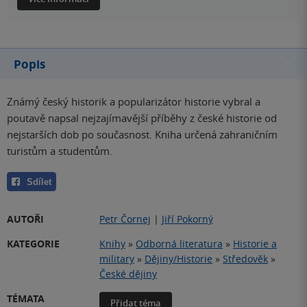
Popis
Známý český historik a popularizátor historie vybral a
poutavě napsal nejzajímavější příběhy z české historie od
nejstarších dob po současnost. Kniha určená zahraničním
turistům a studentům.
Sdílet
AUTOŘI
Petr Čornej
|
Jiří Pokorný
KATEGORIE
Knihy
»
Odborná literatura
»
Historie a
military
»
Dějiny/Historie
»
Středověk
»
České dějiny
TÉMATA
Přidat téma