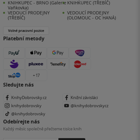
KNIHKUPEC - BRNO (Galerie
KNIHKUPEC (TŘEBÍČ)
Vaňkovka)
VEDOUCÍ PRODEJNY
VEDOUCÍ PRODEJNY
(TŘEBÍČ)
(OLOMOUC - OC HANÁ)
Volné pracovní pozice
Platební metody
+ 17
Sledujte nás
KnihyDobrovsky.cz
Knižní závisláci
knihydobrovsky
@knihydobrovskycz
@knihydobrovsky
Odebírejte nás
Každý měsíc společně přečteme tisíce knih