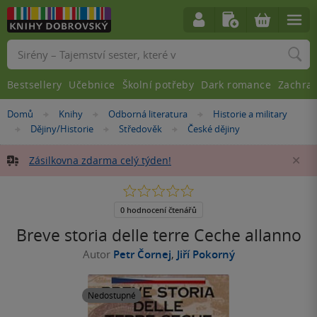
Vyhledávání
Bestsellery
Učebnice
Školní potřeby
Dark romance
Zachra
Nacházíte
Domů
Knihy
Odborná literatura
Historie a military
»
»
»
se
Dějiny/Historie
Středověk
České dějiny
»
»
»
zde:
Zásilkovna zdarma celý týden!
Za
0.0
z
5
0 hodnocení čtenářů
hvězdiček
Breve storia delle terre Ceche allanno
Autor
Petr Čornej
,
Jiří Pokorný
Nedostupné