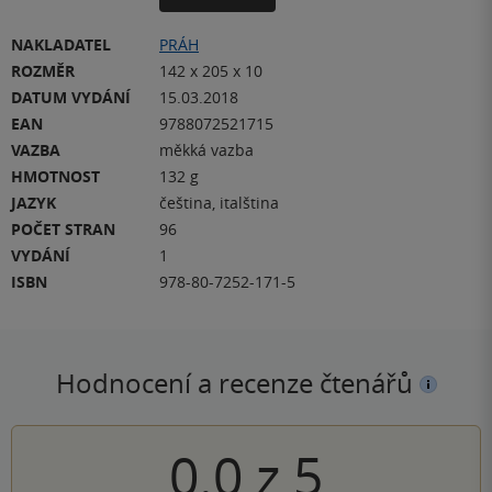
NAKLADATEL
PRÁH
ROZMĚR
142 x 205 x 10
DATUM VYDÁNÍ
15.03.2018
EAN
9788072521715
VAZBA
měkká vazba
HMOTNOST
132 g
JAZYK
čeština, italština
POČET STRAN
96
VYDÁNÍ
1
ISBN
978-80-7252-171-5
Hodnocení a recenze čtenářů
0.0
z
5