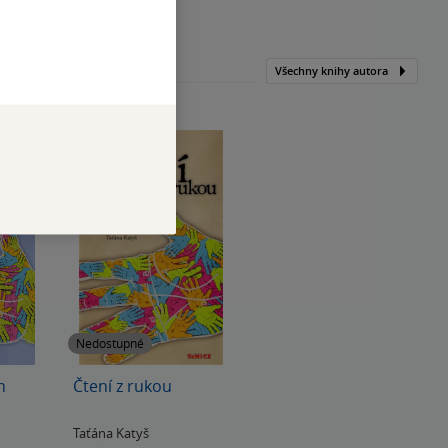
Všechny knihy autora
Nedostupné
h
Čtení z rukou
Taťána Katyš