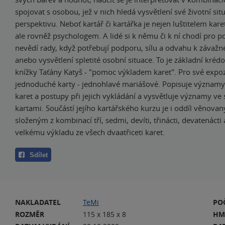
spojovat s osobou, jež v nich hledá vysvětlení své životní sit
perspektivu. Neboť kartář či kartářka je nejen luštitelem kare
ale rovněž psychologem. A lidé si k němu či k ní chodí pro p
nevědí rady, když potřebují podporu, sílu a odvahu k závaž
anebo vysvětlení spletité osobní situace. To je základní kréd
knížky Taťány Katyš - "pomoc výkladem karet". Pro své expoz
jednoduché karty - jednohlavé mariášové. Popisuje významy
karet a postupy při jejich vykládání a vysvětluje významy ve 
kartami. Součástí jejího kartářského kurzu je i oddíl věnov
složeným z kombinací tří, sedmi, devíti, třinácti, devatenácti
velkému výkladu ze všech dvaatřiceti karet.
Sdílet
NAKLADATEL
TeMi
PO
ROZMĚR
115 x 185 x 8
HM