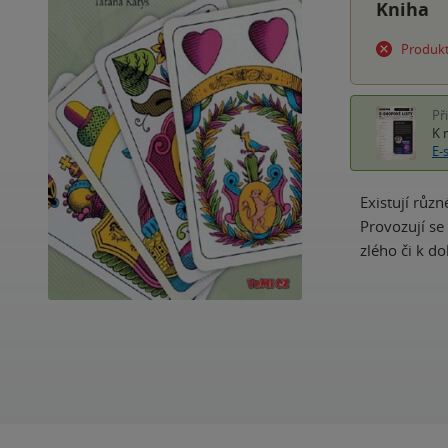
Kniha
Produkt
Př
K 
E-
Existují různ
Provozují se
zlého či k d