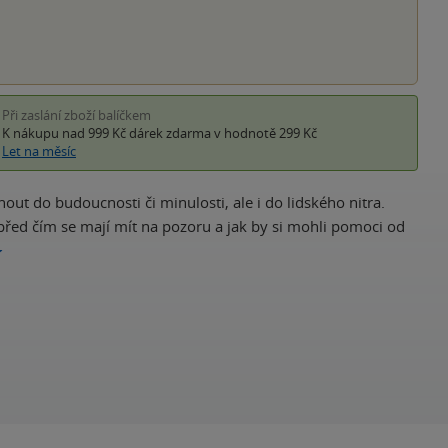
Při zaslání zboží balíčkem
K nákupu nad 999 Kč
dárek zdarma
v hodnotě 299 Kč
Let na měsíc
dnout do budoucnosti či minulosti, ale i do lidského nitra.
 před čím se mají mít na pozoru a jak by si mohli pomoci od