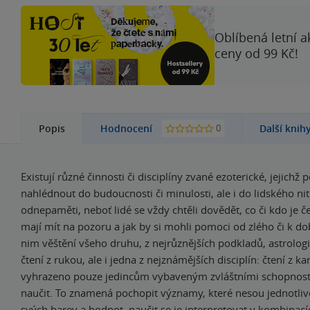
Oblíbená letní a
ceny od 99 Kč!
0
Popis
Hodnocení
Další knih
Existují různé činnosti či disciplíny zvané ezoterické, jejichž 
nahlédnout do budoucnosti či minulosti, ale i do lidského nit
odnepaměti, neboť lidé se vždy chtěli dovědět, co či kdo je č
mají mít na pozoru a jak by si mohli pomoci od zlého či k do
nim věštění všeho druhu, z nejrůznějších podkladů, astrolog
čtení z rukou, ale i jedna z nejznámějších disciplín: čtení z ka
vyhrazeno pouze jedincům vybaveným zvláštními schopnost
naučit. To znamená pochopit významy, které nesou jednotliv
svých barev a hodnot, naučit se je interpretovat v kombinacíc