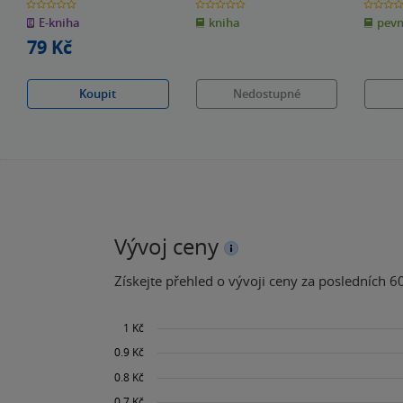
Katyš
0.0
0.0
0.0
z
z
z
E-kniha
kniha
pevn
5
5
5
hvězdiček
hvězdiček
hvězdiče
79 Kč
Koupit
Nedostupné
Vývoj ceny
Získejte přehled o vývoji ceny za posledních 60