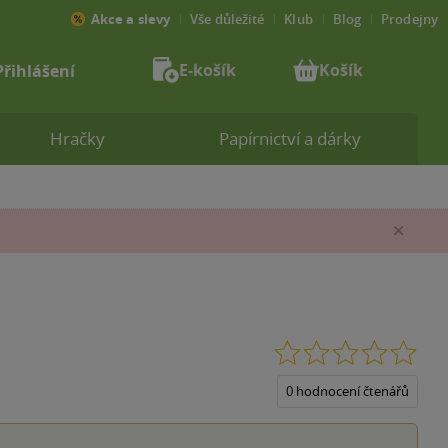
Akce a slevy
Vše důležité
Klub
Blog
Prodejny
E-košík
Košík
Přihlášení
Hračky
Papírnictví a dárky
Zav
0.0
z
5
0 hodnocení čtenářů
hvěz