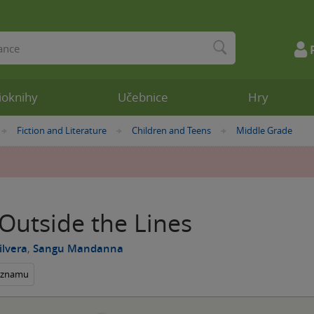
ioknihy
Učebnice
Hry
Fiction and Literature
Children and Teens
Middle Grade
»
»
»
Outside the Lines
lvera
,
Sangu Mandanna
seznamu