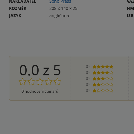
NAKLADATEL
Soho Press
VA
ROZMĚR
208 x 140 x 25
HM
JAZYK
angličtina
IS
0.0
z
5
0×
5 hvězdiček
0×
4 hvězdičky
0×
3 hvězdičky
0×
2 hvězdičky
0×
0
hodnocení čtenářů
1 hvezdička