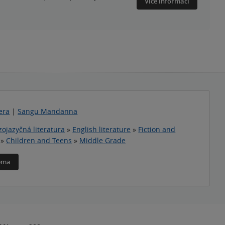
Více informací
era
|
Sangu Mandanna
zojazyčná literatura
»
English literature
»
Fiction and
»
Children and Teens
»
Middle Grade
téma