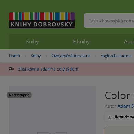
Vyhledávání
Knihy
E-knihy
Aud
Nacházíte
Domů
Knihy
Cizojazyčná literatura
English literature
»
»
»
se
zde:
Zásilkovna zdarma celý týden!
Color 
Nedostupné
Autor
Adam Si
Uložit do 