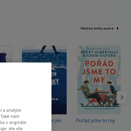
Všechny knihy autora
Následu
í a analýze
. Také nám
onci
Zanechal jsi mi jen
Pořád jsme to my
ia v originále.
vzpomínky
je. Ale vše