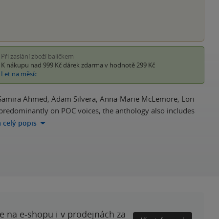
Při zaslání zboží balíčkem
K nákupu nad 999 Kč
dárek zdarma
v hodnotě 299 Kč
Let na měsíc
ing Samira Ahmed, Adam Silvera, Anna-Marie McLemore, Lori
g predominantly on POC voices, the anthology also includes
a celý popis
te na e-shopu i v prodejnách za