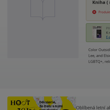
Kniha (
Produkt
Př
K 
E-
Color Outsid
Lee, and Els
LGBTQ+, relig
Oblíbená letní a