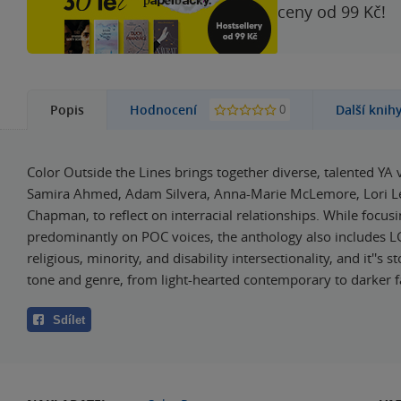
ceny od 99 Kč!
0
Popis
Hodnocení
Další knih
Color Outside the Lines brings together diverse, talented YA 
Samira Ahmed, Adam Silvera, Anna-Marie McLemore, Lori Le
Chapman, to reflect on interracial relationships. While focus
predominantly on POC voices, the anthology also includes 
religious, minority, and disability intersectionality, and it''s s
tone and genre, from light-hearted contemporary to darker f
Sdílet