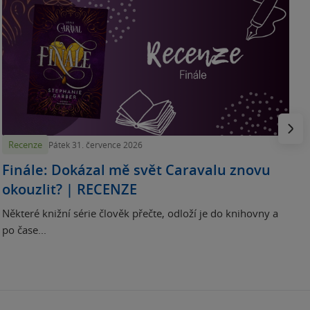
„
p
H
e
Násled
Recenze
Pátek 31. července 2026
Finále: Dokázal mě svět Caravalu znovu
okouzlit? | RECENZE
Některé knižní série člověk přečte, odloží je do knihovny a
po čase...