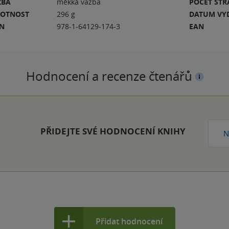
ZBA
měkká vazba
POČET ST
OTNOST
296 g
DATUM VY
BN
978-1-64129-174-3
EAN
Hodnocení a recenze čtenářů
PŘIDEJTE SVÉ HODNOCENÍ KNIHY
N
Přidat hodnocení