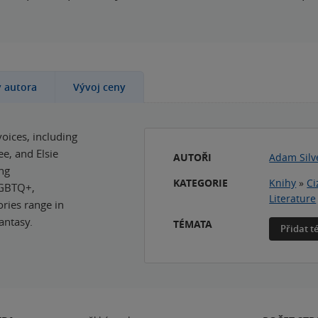
y autora
Vývoj ceny
voices, including
e, and Elsie
AUTOŘI
Adam Silv
ing
KATEGORIE
Knihy
»
Ci
LGBTQ+,
Literature
tories range in
antasy.
TÉMATA
Přidat 