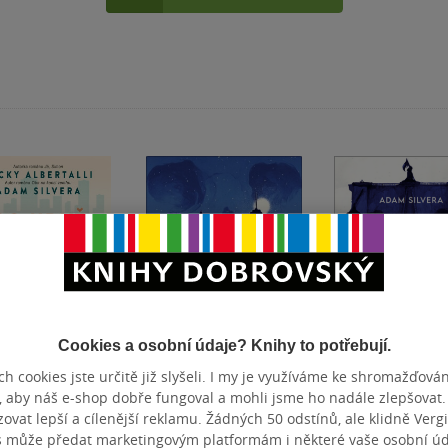
Cookies a osobní údaje? Knihy to potřebují.
h cookies jste určitě již slyšeli. I my je využíváme ke shromažďován
, aby náš e-shop dobře fungoval a mohli jsme ho nadále zlepšovat
yž jsme to my
Oba na konci
První, kdo na k
vat lepší a cílenější reklamu. Žádných 50 odstínů, ale klidně Vergil
zemřou
zemře
s může předat marketingovým platformám i některé vaše osobní úda