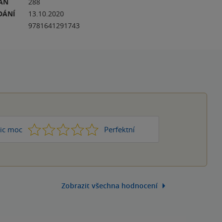
RAN
288
DÁNÍ
13.10.2020
9781641291743
1
2
3
4
5
ic moc
Perfektní
Zobrazit všechna hodnocení