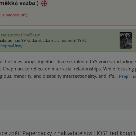
měkká vazba
)
 je nedostupný.
i zaslání zboží balíčkem
nákupu nad 99 Kč
dárek zdarma
v hodnotě 19 Kč
shopové listy
e the Lines brings together diverse, talented YA voices, includ
ie Chapman, to reflect on interracial relationships. While focusin
ious, minority, and disability intersectionality, and it''s…
Přejít n
kce zpět! Paperbacky z nakladatelství HOST teď koupí