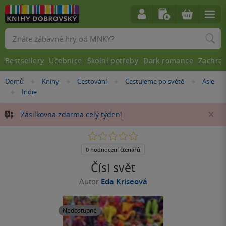
Vyhledávání
Bestsellery
Učebnice
Školní potřeby
Dark romance
Zachra
Nacházíte
Domů
Knihy
Cestování
Cestujeme po světě
Asie
»
»
»
»
se
Indie
»
zde:
Zásilkovna zdarma celý týden!
Za
0.0
z
5
0 hodnocení čtenářů
hvězdiček
Čísi svět
Autor
Eda Kriseová
Nedostupné