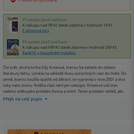
Produkt je vyprodaný.
Při zaslání zboží balíčkem
K nákupu nad 99 Kč
dárek zdarma
v hodnotě 19 Kč
E-shopové listy
Při zaslání zboží balíčkem
K nákupu nad 699 Kč
dárek zdarma
v hodnotě 249 Kč
Karel IV. v kouzelném kukátku
Čísi svět, druhá kniha Edy Kriseové, kterou lze zařadit do oblasti
literatury faktu, vznikla na základě dvou autorčiných cest do Indie. Do
země, kterou toužila spatřit od dětství, se vypravila v roce 2001 a dva
roky nato znovu. Knížka však není jen cestopis. Kriseová vidí stav
našeho světa jako problém života a smrti. Tento problém neřeší, ale…
Přejít na celý popis