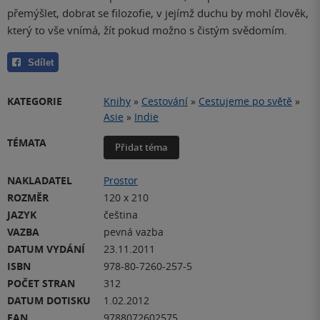
přemýšlet, dobrat se filozofie, v jejímž duchu by mohl člověk,
který to vše vnímá, žít pokud možno s čistým svědomím.
Sdílet
KATEGORIE
Knihy
»
Cestování
»
Cestujeme po světě
»
Asie
»
Indie
TÉMATA
Přidat téma
NAKLADATEL
Prostor
ROZMĚR
120 x 210
JAZYK
čeština
VAZBA
pevná vazba
DATUM VYDÁNÍ
23.11.2011
ISBN
978-80-7260-257-5
POČET STRAN
312
DATUM DOTISKU
1.02.2012
EAN
9788072602575