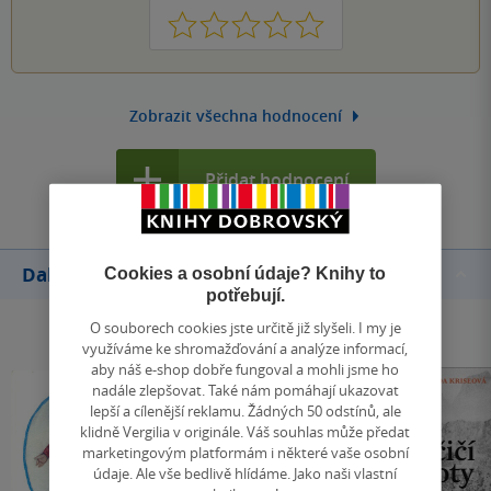
1
2
3
4
5
Zobrazit všechna hodnocení
Přidat hodnocení
Další knihy autora
Cookies a osobní údaje? Knihy to
potřebují.
O souborech cookies jste určitě již slyšeli. I my je
využíváme ke shromažďování a analýze informací,
aby náš e-shop dobře fungoval a mohli jsme ho
nadále zlepšovat. Také nám pomáhají ukazovat
lepší a cílenější reklamu. Žádných 50 odstínů, ale
klidně Vergilia v originále. Váš souhlas může předat
marketingovým platformám i některé vaše osobní
údaje. Ale vše bedlivě hlídáme. Jako naši vlastní