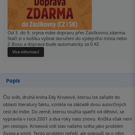
Od 3. do 9. srpna máte dopravu přes Zásilkovnu zdarma.
Stačí si v košíku vybrat doručení do výdejního místa nebo
Z-Boxu a doprava bude automaticky za 0 Kč.
Více informací
Popis
Čísi svět, druhá kniha Edy Kriseové, kterou lze zařadit do
oblasti literatury faktu, vznikla na základě dvou autorčiných
cest do Indie. Do země, kterou toužila spatřit od dětství, se
vypravila v roce 2001 a dva roky nato znovu. Knížka však není
jen cestopis. Kriseová vidí stav našeho světa jako problém
života a smrti. Tento problém neřeší, ale pokouší se o něm