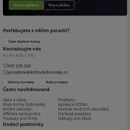
Více o aplikaci
Více o klubu
Potřebujete s něčím poradit?
Často kladené dotazy
Kontaktujte nás
Po–Pá:
8:00–17:00
542 220 320
poradime@knihydobrovsky.cz
Všechny kontakty
Naše prodejny
Často navštěvované
Akce a slevy
Prodejny
Klub Knihy Dobrovský
Aplikace KDčko
Knižní závisláci
Festival knižních závisláků
Affiliate spolupráce
Dárkové poukazy
Poukazy pro firmy
Nákupy pro školy
Dodací podmínky