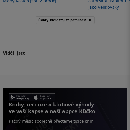
Mony Kasten jsou v prodeji!
autorskou kapitolu.
jako Velikovsky
Články, které stojí za pozornost
Viděli jste
Knihy, recenze a klubové výhody
ve vaší kapse a naší appce KDčko
Každý měsíc společně přečteme tisíce knih