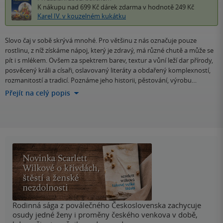
K nákupu nad 699 Kč
dárek zdarma
v hodnotě 249 Kč
Karel IV. v kouzelném kukátku
Slovo čaj v sobě skrývá mnohé. Pro většinu z nás označuje pouze
rostlinu, z níž získáme nápoj, který je zdravý, má různé chutě a může se
pít i s mlékem. Ovšem za spektrem barev, textur a vůní leží dar přírody,
posvěcený králi a císaři, oslavovaný literáty a obdařený komplexností,
rozmanitostí a tradicí. Poznáme jeho historii, pěstování, výrobu…
Přejít na celý popis
Rodinná sága z poválečného Československa zachycuje
osudy jedné ženy i proměny českého venkova v době,