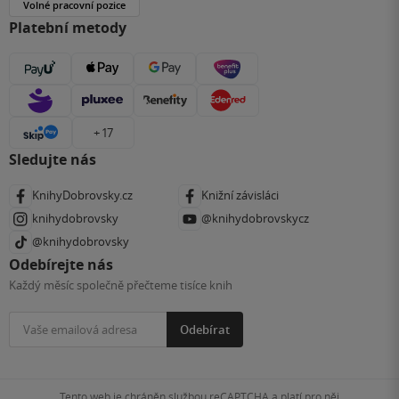
Volné pracovní pozice
Platební metody
+ 17
Sledujte nás
KnihyDobrovsky.cz
Knižní závisláci
knihydobrovsky
@knihydobrovskycz
@knihydobrovsky
Odebírejte nás
Každý měsíc společně přečteme tisíce knih
Odebírat
Tento web je chráněn službou reCAPTCHA a platí pro něj