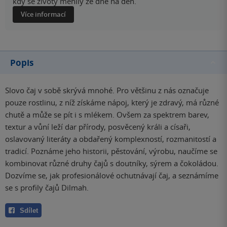
kdy se životy měnily ze dne na den.
Více informací
Popis
Slovo čaj v sobě skrývá mnohé. Pro většinu z nás označuje
pouze rostlinu, z níž získáme nápoj, který je zdravý, má různé
chutě a může se pít i s mlékem. Ovšem za spektrem barev,
textur a vůní leží dar přírody, posvěcený králi a císaři,
oslavovaný literáty a obdařený komplexností, rozmanitostí a
tradicí. Poznáme jeho historii, pěstování, výrobu, naučíme se
kombinovat různé druhy čajů s doutníky, sýrem a čokoládou.
Dozvíme se, jak profesionálové ochutnávají čaj, a seznámíme
se s profily čajů Dilmah.
Sdílet