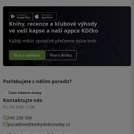
Knihy, recenze a klubové výhody
ve vaší kapse a naší appce KDčko
Každý měsíc společně přečteme tisíce knih
Více o aplikaci
Více o klubu
Potřebujete s něčím poradit?
Často kladené dotazy
Kontaktujte nás
Po–Pá:
8:00–17:00
542 220 320
poradime@knihydobrovsky.cz