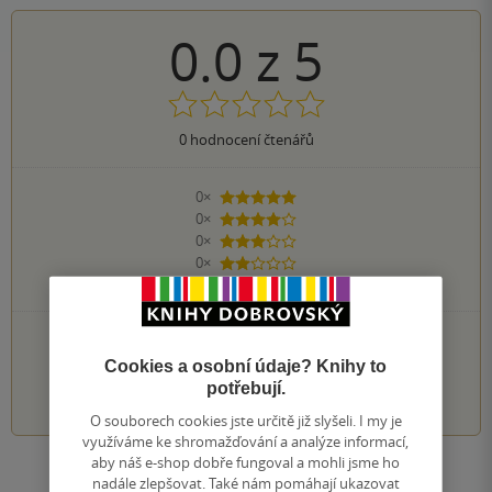
0.0
z
5
0
hodnocení čtenářů
0×
5 hvězdiček
0×
4 hvězdičky
0×
3 hvězdičky
0×
2 hvězdičky
0×
1 hvezdička
PŘIDEJTE SVÉ HODNOCENÍ KNIHY
Cookies a osobní údaje? Knihy to
1
2
3
4
5
potřebují.
O souborech cookies jste určitě již slyšeli. I my je
využíváme ke shromažďování a analýze informací,
aby náš e-shop dobře fungoval a mohli jsme ho
Zobrazit všechna hodnocení
nadále zlepšovat. Také nám pomáhají ukazovat