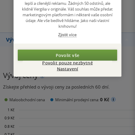
lepší a cílenější reklamu. Žádných 50 odstínů, ale
klidně Vergilia v originále. Váš souhlas může předat
Přidat hodnocení
marketingovým platformám i některé vaše osobní
údaje. Ale vše bedlivě hlídáme. Jako naši vlastní
knihovnu!
Zjistit více
Vývoj ceny
Povolit vše
Povolit pouze nezbytné
Nastavení
Vývoj ceny
Získejte přehled o vývoji ceny za posledních 60 dní.
0 Kč
Maloobchodní cena
Minimální prodejní cena: