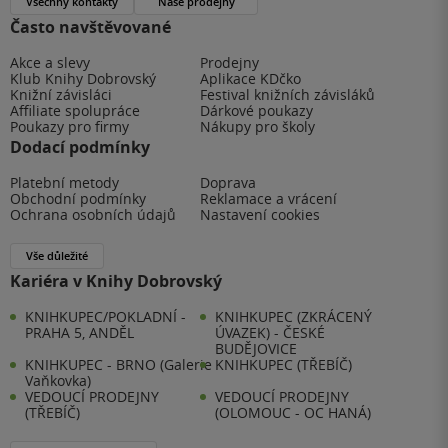
Všechny kontakty
Naše prodejny
Často navštěvované
Akce a slevy
Prodejny
Klub Knihy Dobrovský
Aplikace KDčko
Knižní závisláci
Festival knižních závisláků
Affiliate spolupráce
Dárkové poukazy
Poukazy pro firmy
Nákupy pro školy
Dodací podmínky
Platební metody
Doprava
Obchodní podmínky
Reklamace a vrácení
Ochrana osobních údajů
Nastavení cookies
Vše důležité
Kariéra v Knihy Dobrovský
KNIHKUPEC/POKLADNÍ -
KNIHKUPEC (ZKRÁCENÝ
PRAHA 5, ANDĚL
ÚVAZEK) - ČESKÉ
BUDĚJOVICE
KNIHKUPEC - BRNO (Galerie
KNIHKUPEC (TŘEBÍČ)
Vaňkovka)
VEDOUCÍ PRODEJNY
VEDOUCÍ PRODEJNY
(TŘEBÍČ)
(OLOMOUC - OC HANÁ)