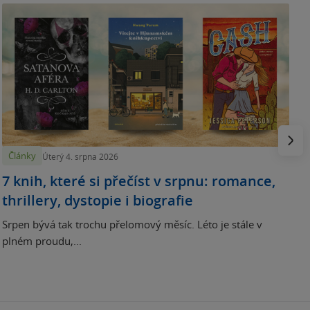
N
p
Násled
Články
Úterý 4. srpna 2026
7 knih, které si přečíst v srpnu: romance,
thrillery, dystopie i biografie
Srpen bývá tak trochu přelomový měsíc. Léto je stále v
plném proudu,...