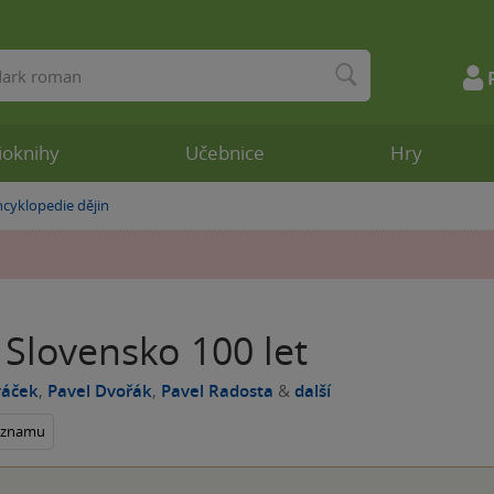
ioknihy
Učebnice
Hry
ncyklopedie dějin
 Slovensko 100 let
váček
,
Pavel Dvořák
,
Pavel Radosta
&
další
seznamu