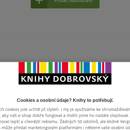
Přidat hodnocení
Cookies a osobní údaje? Knihy to potřebují.
h cookies jste určitě již slyšeli. I my je využíváme ke shromažďován
, aby náš e-shop dobře fungoval a mohli jsme ho nadále zlepšovat
vat lepší a cílenější reklamu. Žádných 50 odstínů, ale klidně Vergil
 republika - To
Ostrava - velká /
Praha letecky -
s může předat marketingovým platformám i některé vaše osobní úda