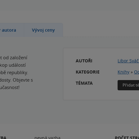
y autora
Vývoj ceny
t od založení
AUTOŘI
Libor Svá
skop událostí
KATEGORIE
Knihy
»
Od
bě republiky.
dosty. Objevte s
TÉMATA
Přidat 
oučasnost!
ZBA
pevná vazba
POČET ST