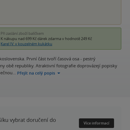
Při zaslání zboží balíčkem
K nákupu nad 699 Kč
dárek zdarma
v hodnotě 249 Kč
Karel IV. v kouzelném kukátku
oslovenska. První část tvoří časová osa - pestrý
y obě republiky. Atraktivní fotografie doprovázejí popisky
olečnou…
Přejít na celý popis
šíku vybrat doručení do
Více informací