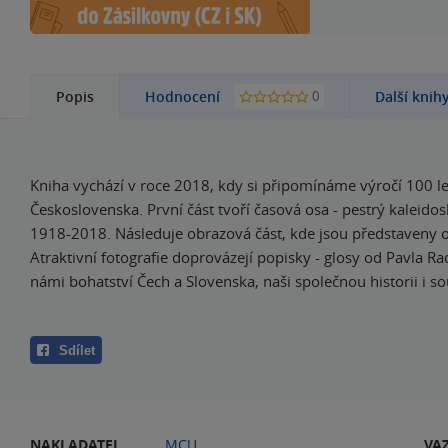
0
Popis
Hodnocení
Další knih
Kniha vychází v roce 2018, kdy si připomínáme výročí 100 le
Československa. První část tvoří časová osa - pestrý kaleido
1918-2018. Následuje obrazová část, kde jsou představeny o
Atraktivní fotografie doprovázejí popisky - glosy od Pavla Ra
námi bohatství Čech a Slovenska, naši společnou historii i s
Sdílet
NAKLADATEL
MCU
VA