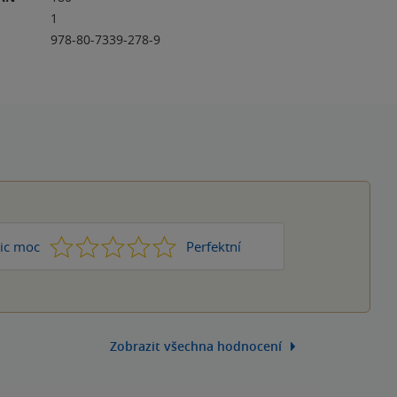
1
978-80-7339-278-9
1
2
3
4
5
ic moc
Perfektní
Zobrazit všechna hodnocení