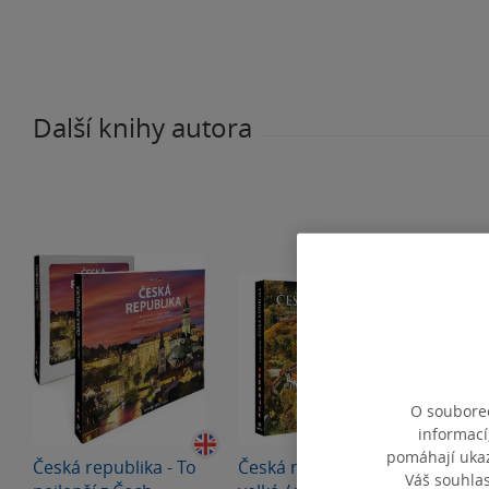
Další knihy autora
O souborec
informací
pomáhají ukazo
Česká republika - To
Česká republika -
Česká
Váš souhla