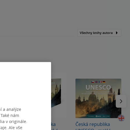
Všechny knihy autora
Následu
í a analýze
. Také nám
ia v originále.
Česká republika
Česká republika
je. Ale vše