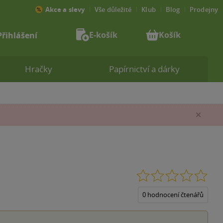
Akce a slevy
Vše důležité
Klub
Blog
Prodejny
E-košík
Košík
Přihlášení
Hračky
Papírnictví a dárky
Zav
0.0
z
5
0 hodnocení čtenářů
hvěz