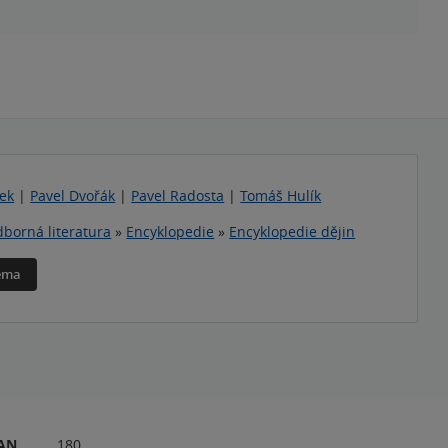
ček
|
Pavel Dvořák
|
Pavel Radosta
|
Tomáš Hulík
borná literatura
»
Encyklopedie
»
Encyklopedie dějin
téma
RAN
180