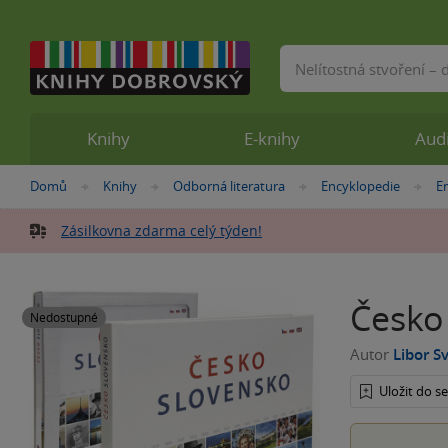
Vyhledávání
Knihy
E-knihy
Aud
Nacházíte
Domů
Knihy
Odborná literatura
Encyklopedie
E
»
»
»
»
se
zde:
Zásilkovna zdarma celý týden!
Česko
Nedostupné
Autor
Libor S
Uložit do 