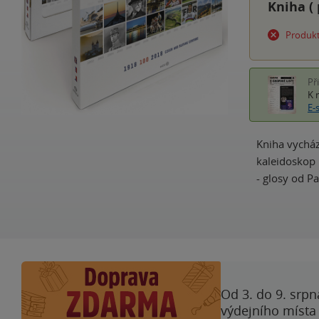
Kniha (
Produkt
Př
K 
E-
Kniha vycház
kaleidoskop 
- glosy od P
Od 3. do 9. srpn
výdejního místa