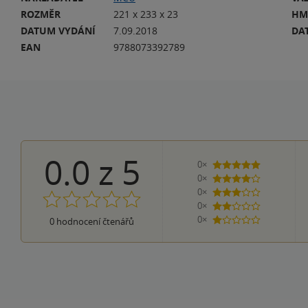
ROZMĚR
221 x 233 x 23
HM
DATUM VYDÁNÍ
7.09.2018
DA
EAN
9788073392789
0.0
z
5
0×
5 hvězdiček
0×
4 hvězdičky
0×
3 hvězdičky
0×
2 hvězdičky
0×
0
hodnocení čtenářů
1 hvezdička