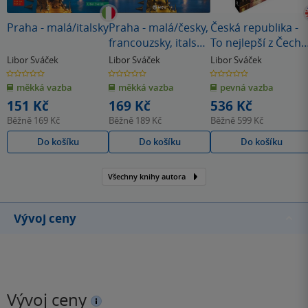
Praha - malá/italsky
Praha - malá/česky,
Česká republika -
francouzsky, italsky,
To nejlepší z Čech,
španělsky
Moravy a Slezska
Libor Sváček
Libor Sváček
Libor Sváček
0.0
0.0
0.0
z
z
z
měkká vazba
měkká vazba
pevná vazba
5
5
5
hvězdiček
hvězdiček
hvězdiček
151 Kč
169 Kč
536 Kč
Běžně
169 Kč
Běžně
189 Kč
Běžně
599 Kč
Do košíku
Do košíku
Do košíku
Všechny knihy autora
Vývoj ceny
Vývoj ceny