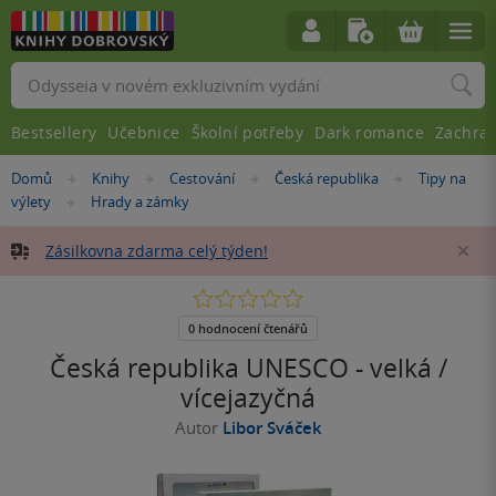
Vyhledávání
Bestsellery
Učebnice
Školní potřeby
Dark romance
Zachra
Nacházíte
Domů
Knihy
Cestování
Česká republika
Tipy na
»
»
»
»
se
výlety
Hrady a zámky
»
zde:
Zásilkovna zdarma celý týden!
Za
0.0
z
5
0 hodnocení čtenářů
hvězdiček
Česká republika UNESCO - velká /
vícejazyčná
Autor
Libor Sváček