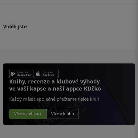
Viděli jste
Knihy, recenze a klubové výhody
ve vaší kapse a naší appce KDčko
Každý měsíc společně přečteme tisíce knih
Více o aplikaci
Více o klubu