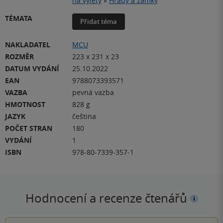
na výlety
»
Hrady a zámky
TÉMATA
Přidat téma
NAKLADATEL
MCU
ROZMĚR
223 x 231 x 23
DATUM VYDÁNÍ
25.10.2022
EAN
9788073393571
VAZBA
pevná vazba
HMOTNOST
828 g
JAZYK
čeština
POČET STRAN
180
VYDÁNÍ
1
ISBN
978-80-7339-357-1
Hodnocení a recenze čtenářů