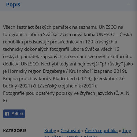
Popis
Všech šestnáct českých památek na seznamu UNESCO na
fotografiích Libora Sváčka. Zcela nová kniha UNESCO – Česká
republika představuje prostřednictvím 120 krásných a
technicky dokonalých fotografií Libora Sváčka všech 16
českých památek zapsaných na seznam světového kulturního
dědictví UNESCO. Nechybí tedy ani nejnovější "přírůstky" jako
je Hornický region Erzgebirge / Krušnohoří (zapsáno 2019),
Krajina pro chov koní v Kladrubech (2019), Jizerskohorské
bučiny (2021) či Lázeňský trojúhelník (2021).
Fotografie jsou opatřeny popisky ve čtyřech jazycích (Č, A, N,
F).
Sdílet
KATEGORIE
Knihy
»
Cestování
»
Česká republika
»
Tipy