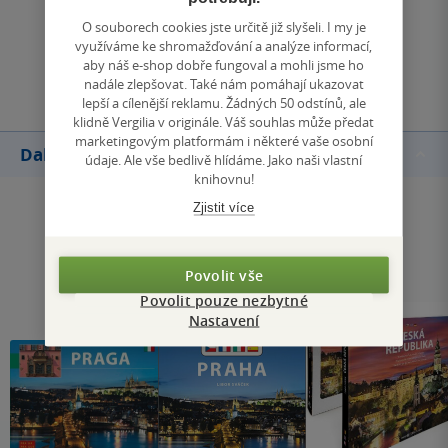
Zobrazit všechna hodnocení
O souborech cookies jste určitě již slyšeli. I my je
využíváme ke shromažďování a analýze informací,
aby náš e-shop dobře fungoval a mohli jsme ho
Přidat hodnocení
nadále zlepšovat. Také nám pomáhají ukazovat
lepší a cílenější reklamu. Žádných 50 odstínů, ale
klidně Vergilia v originále. Váš souhlas může předat
marketingovým platformám i některé vaše osobní
Další knihy autora
údaje. Ale vše bedlivě hlídáme. Jako naši vlastní
knihovnu!
Zjistit více
Povolit vše
Povolit pouze nezbytné
Nastavení