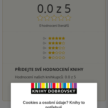
0.0
z
5
0
hodnocení čtenářů
0×
5 hvězdiček
0×
4 hvězdičky
0×
3 hvězdičky
0×
2 hvězdičky
0×
1 hvezdička
PŘIDEJTE SVÉ HODNOCENÍ KNIHY
Hodnocení našich knihkupců: 0.0 z 5
1
2
3
4
5
Cookies a osobní údaje? Knihy to
potřebují.