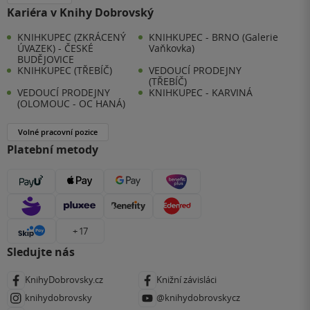
Kariéra v Knihy Dobrovský
KNIHKUPEC (ZKRÁCENÝ
KNIHKUPEC - BRNO (Galerie
ÚVAZEK) - ČESKÉ
Vaňkovka)
BUDĚJOVICE
KNIHKUPEC (TŘEBÍČ)
VEDOUCÍ PRODEJNY
(TŘEBÍČ)
VEDOUCÍ PRODEJNY
KNIHKUPEC - KARVINÁ
(OLOMOUC - OC HANÁ)
Volné pracovní pozice
Platební metody
+ 17
Sledujte nás
KnihyDobrovsky.cz
Knižní závisláci
knihydobrovsky
@knihydobrovskycz