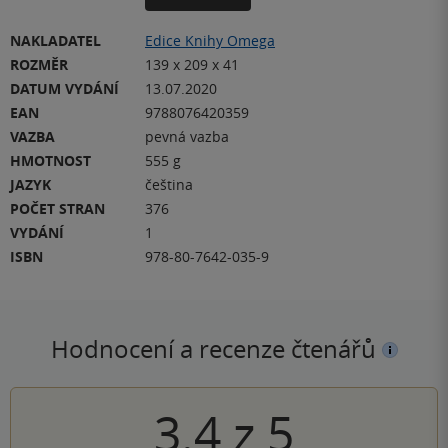
NAKLADATEL
Edice Knihy Omega
ROZMĚR
139 x 209 x 41
DATUM VYDÁNÍ
13.07.2020
EAN
9788076420359
VAZBA
pevná vazba
HMOTNOST
555 g
JAZYK
čeština
POČET STRAN
376
VYDÁNÍ
1
ISBN
978-80-7642-035-9
Hodnocení a recenze čtenářů
3.4
z
5