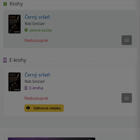
Knihy
Černý sršeň
Rob Sinclair
pevná vazba
Ned
Nedostupné
E-knihy
Černý sršeň
Rob Sinclair
E-kniha
Nedostu
Nedostupné
Stáhnout ukázku