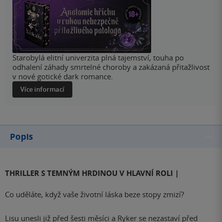
Starobylá elitní univerzita plná tajemství, touha po
odhalení záhady smrtelné choroby a zakázaná přitažlivost
v nové gotické dark romance.
Více informací
Popis
THRILLER S TEMNÝM HRDINOU V HLAVNÍ ROLI |
Co uděláte, když vaše životní láska beze stopy zmizí?
Lisu unesli již před šesti měsíci a Ryker se nezastaví před