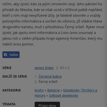
ničím, aby zjistil, kdo za jejím zmizením stojí. Jeho pátrání ho
přivádí do Mexika, kde se však ocitá v křížové palbě nepřátel,
kteří s ním mají nevyřízené účty. Je falešně obviněn z vraždy
policejního informátora a uvržen do věznice, jíž vládne hlava
drogového kartelu, muž s přezdívkou Černý sršeň. Ryker musí
zjistit, jak spolu smrt informátora a Lisin únos souvisejí a
jakou roli v celém případu hraje tajemný Američan, který mu
nabízí svou pomoc.
Sdílet
SÉRIE
James Ryker
2. díl z 2
DALŠÍ ZE SÉRIE
1.
Červená kobra
2.
Černý sršeň
KATEGORIE
Knihy
»
Beletrie
»
Detektivky, Thrillery a
Horory
»
Světové detektivky
TÉMATA
Přidat téma