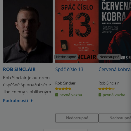
Nedostupné
Nedostupné
ROB SINCLAIR
Spáč číslo 13
Červená kobra
Rob Sinclair je autorem
Rob Sinclair
Rob Sinclair
úspěšné špionážní série
5.0
4.3
The Enemy s oblíbeným
z
z
pevná vazba
pevná vazba
5
5
hvězdiček
hvězdiček
protagonistou Carlem
Podrobnosti
Loganem a samostatného
thrilleru Dark Fragments.
Nedostupné
Nedostupn
Červená kobra je prvním
dílem v nové sérii s hlavní