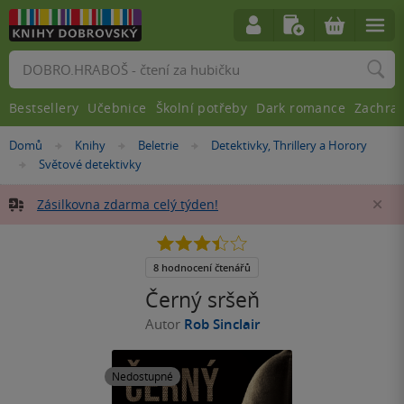
Vyhledávání
Bestsellery
Učebnice
Školní potřeby
Dark romance
Zachra
Nacházíte
Domů
Knihy
Beletrie
Detektivky, Thrillery a Horory
»
»
»
se
Světové detektivky
»
zde:
Zásilkovna zdarma celý týden!
Za
3.4
z
5
8 hodnocení čtenářů
hvězdiček
Černý sršeň
Autor
Rob Sinclair
Nedostupné