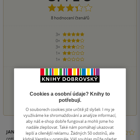
8
hodnocení čtenářů
3×
5 hvězdiček
0×
4 hvězdičky
3×
3 hvězdičky
1×
2 hvězdičky
1×
1 hvezdička
PŘIDEJTE SVÉ HODNOCENÍ KNIHY
Hodnocení našich knihkupců: 0.0 z 5
Cookies a osobní údaje? Knihy to
potřebují.
1
2
3
4
5
O souborech cookies jste určitě již slyšeli. I my je
využíváme ke shromažďování a analýze informací,
aby náš e-shop dobře fungoval a mohli jsme ho
nadále zlepšovat. Také nám pomáhají ukazovat
JANA ŠIMEČKOVÁ
lepší a cílenější reklamu. Žádných 50 odstínů, ale
registrovaný uživatel
klidně Vergilia v originále. Váš souhlas může předat