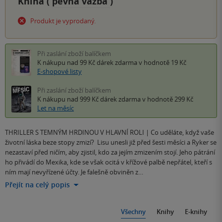
Kniha (
pevná vazba
)
Produkt je vyprodaný.
Při zaslání zboží balíčkem
K nákupu nad 99 Kč
dárek zdarma
v hodnotě 19 Kč
E-shopové listy
Při zaslání zboží balíčkem
K nákupu nad 999 Kč
dárek zdarma
v hodnotě 299 Kč
Let na měsíc
THRILLER S TEMNÝM HRDINOU V HLAVNÍ ROLI | Co uděláte, když vaše
životní láska beze stopy zmizí? Lisu unesli již před šesti měsíci a Ryker se
nezastaví před ničím, aby zjistil, kdo za jejím zmizením stojí. Jeho pátrání
ho přivádí do Mexika, kde se však ocitá v křížové palbě nepřátel, kteří s
ním mají nevyřízené účty. Je falešně obviněn z…
Přejít na celý popis
Všechny
Knihy
E-knihy