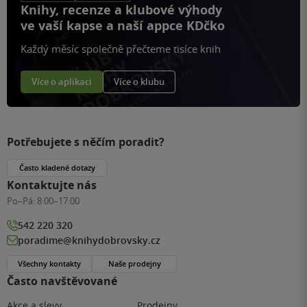
Knihy, recenze a klubové výhody
ve vaší kapse a naší appce KDčko
Každý měsíc společně přečteme tisíce knih
Více o aplikaci
Více o klubu
Potřebujete s něčím poradit?
Často kladené dotazy
Kontaktujte nás
Po–Pá:
8:00–17:00
542 220 320
poradime@knihydobrovsky.cz
Všechny kontakty
Naše prodejny
Často navštěvované
Akce a slevy
Prodejny