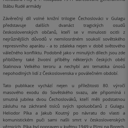
štábu Rudé armády
Závěrečný díl volné knižní trilogie Čechoslováci v Gulagu
představuje dalších dvanáct tragických osudů
československých občanů, kteří se v minulosti ocitli z
nejrůznějších důvodů v nemilosrdném soukolí sovětského
represivního aparátu - a to zdaleka nejen v době světového
válečného konfliktu. Podobně jako v minulých dílech jsou zde
přiblíženy také životní příběhy některých českých obětí
Stalinova Velkého teroru a nechybí ani tematika únosů
nepohodlných lidí z Československa v poválečném období.
Tato publikace vychází nejen u příležitosti 80. výročí
masového exodu do Sovětského svazu, ale připomíná i
smutná jubilea dvou Čechoslováků, kteří měli podstatnou
zásluhu na záchraně tisíců svých spoluobčanů z Gulagu.
Heliodor Píka a Jakub Koutný po návratu do vlasti a
komunistickém puči sami našli smrt v československých
věznicích. Píka byl popraven v květnu 1949 v Plzni na Borech,