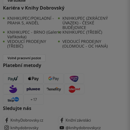
Vše důležité
Kariéra v Knihy Dobrovský
KNIHKUPEC/POKLADNÍ -
KNIHKUPEC (ZKRÁCENÝ
PRAHA 5, ANDĚL
ÚVAZEK) - ČESKÉ
BUDĚJOVICE
KNIHKUPEC - BRNO (Galerie
KNIHKUPEC (TŘEBÍČ)
Vaňkovka)
VEDOUCÍ PRODEJNY
VEDOUCÍ PRODEJNY
(TŘEBÍČ)
(OLOMOUC - OC HANÁ)
Volné pracovní pozice
Platební metody
+ 17
Sledujte nás
KnihyDobrovsky.cz
Knižní závisláci
knihydobrovsky
@knihydobrovskycz