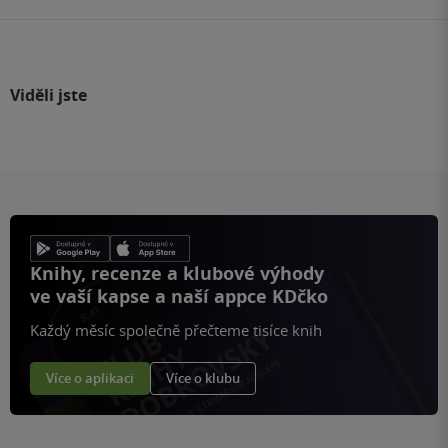
Viděli jste
Knihy, recenze a klubové výhody
ve vaší kapse a naší appce KDčko
Každý měsíc společně přečteme tisíce knih
Více o aplikaci
Více o klubu