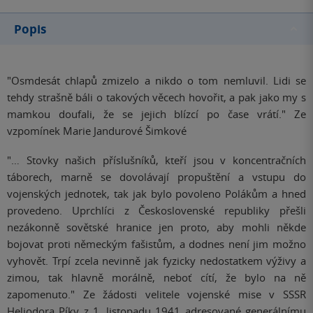
Popis
"Osmdesát chlapů zmizelo a nikdo o tom nemluvil. Lidi se
tehdy strašně báli o takových věcech hovořit, a pak jako my s
mamkou doufali, že se jejich blízcí po čase vrátí." Ze
vzpomínek Marie Jandurové Šimkové
"… Stovky našich příslušníků, kteří jsou v koncentračních
táborech, marně se dovolávají propuštění a vstupu do
vojenských jednotek, tak jak bylo povoleno Polákům a hned
provedeno. Uprchlíci z Československé republiky přešli
nezákonně sovětské hranice jen proto, aby mohli někde
bojovat proti německým fašistům, a dodnes není jim možno
vyhovět. Trpí zcela nevinně jak fyzicky nedostatkem výživy a
zimou, tak hlavně morálně, neboť cítí, že bylo na ně
zapomenuto." Ze žádosti velitele vojenské mise v SSSR
Heliodora Píky z 1. listopadu 1941 adresované generálnímu