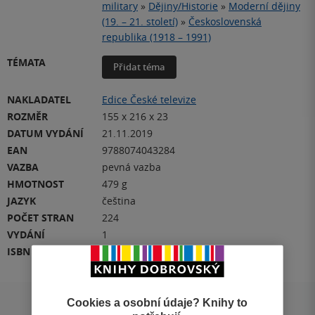
military
»
Dějiny/Historie
»
Moderní dějiny
(19. – 21. století)
»
Československá
republika (1918 – 1991)
TÉMATA
Přidat téma
NAKLADATEL
Edice České televize
ROZMĚR
155 x 216 x 23
DATUM VYDÁNÍ
21.11.2019
EAN
9788074043284
VAZBA
pevná vazba
HMOTNOST
479 g
JAZYK
čeština
POČET STRAN
224
VYDÁNÍ
1
ISBN
978-80-7404-328-4
Cookies a osobní údaje? Knihy to