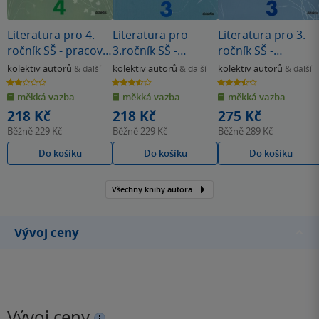
Literatura pro 4.
Literatura pro
Literatura pro 3.
ročník SŠ - pracovní
3.ročník SŠ -
ročník SŠ -
sešit
pracovní sešit
učebnice
kolektiv autorů
kolektiv autorů
kolektiv autorů
& další
& další
& další
2.0
3.5
3.5
z
z
z
měkká vazba
měkká vazba
měkká vazba
5
5
5
hvězdiček
hvězdiček
hvězdiček
218 Kč
218 Kč
275 Kč
Běžně
229 Kč
Běžně
229 Kč
Běžně
289 Kč
Do košíku
Do košíku
Do košíku
Všechny knihy autora
Vývoj ceny
Vývoj ceny