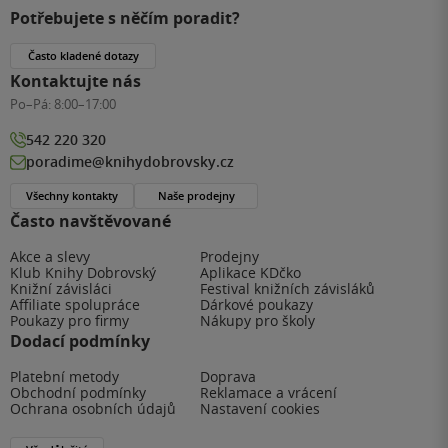
Potřebujete s něčím poradit?
Často kladené dotazy
Kontaktujte nás
Po–Pá:
8:00–17:00
542 220 320
poradime@knihydobrovsky.cz
Všechny kontakty
Naše prodejny
Často navštěvované
Akce a slevy
Prodejny
Klub Knihy Dobrovský
Aplikace KDčko
Knižní závisláci
Festival knižních závisláků
Affiliate spolupráce
Dárkové poukazy
Poukazy pro firmy
Nákupy pro školy
Dodací podmínky
Platební metody
Doprava
Obchodní podmínky
Reklamace a vrácení
Ochrana osobních údajů
Nastavení cookies