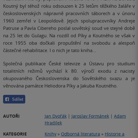
Koutný byl téhož roku odsouzen k 25 letům těžkého žaláře v
československých nápravně pracovních táborech a v únoru
1960 zemřel v Leopoldově. Jejich spolupracovníky Andreje
Patruse a Pavla Cibereho poslal sovětský soud ve stejné době
na 25 let do Gulagu. Na rozdíl od Píky a Koutného se však v
roce 1955 oba dočkali propuštění na svobodu a alespoň
částečné rehabilitace. I o nich je tato kniha…
Společná publikace České televize a Ústavu pro studium
totalitních režimů vychází k 80. výročí exodu z nacisty
okupovaného Československa do Sovětského svazu a je
věnována památce Heliodora Píky a Jakuba Koutného.
Sdílet
AUTOŘI
Jan Dvořák
|
Jaroslav Formánek
|
Adam
Hradilek
KATEGORIE
Knihy
»
Odborná literatura
»
Historie a