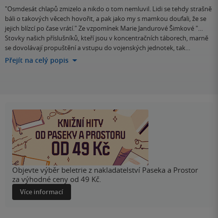
"Osmdesát chlapů zmizelo a nikdo o tom nemluvil. Lidi se tehdy strašně
báli o takových věcech hovořit, a pak jako my s mamkou doufali, že se
jejich blízcí po čase vrátí." Ze vzpomínek Marie Jandurové Šimkové "…
Stovky našich příslušníků, kteří jsou v koncentračních táborech, marně
se dovolávají propuštění a vstupu do vojenských jednotek, tak…
Přejít na celý popis
Objevte výběr beletrie z nakladatelství Paseka a Prostor
za výhodné ceny od 49 Kč.
Více informací