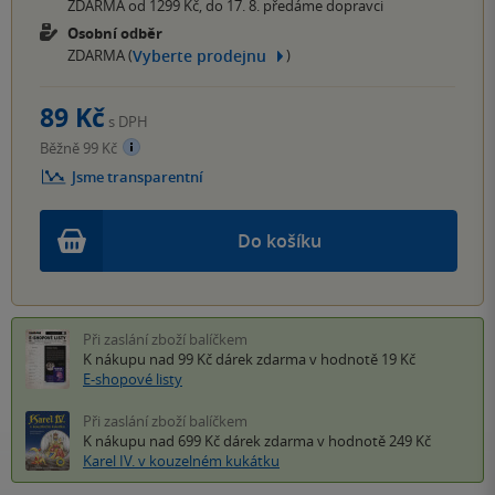
ZDARMA od 1299 Kč, do 17. 8. předáme dopravci
Osobní odběr
Vyberte prodejnu
ZDARMA (
)
89 Kč
s DPH
Běžně 99 Kč
Jsme transparentní
Do košíku
Při zaslání zboží balíčkem
K nákupu nad 99 Kč
dárek zdarma
v hodnotě 19 Kč
E-shopové listy
Při zaslání zboží balíčkem
K nákupu nad 699 Kč
dárek zdarma
v hodnotě 249 Kč
Karel IV. v kouzelném kukátku