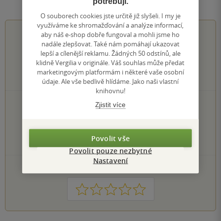
Hodnocení a recenze čtenářů
potřebují.
O souborech cookies jste určitě již slyšeli. I my je
využíváme ke shromažďování a analýze informací,
0.0
z
5
aby náš e-shop dobře fungoval a mohli jsme ho
nadále zlepšovat. Také nám pomáhají ukazovat
lepší a cílenější reklamu. Žádných 50 odstínů, ale
klidně Vergilia v originále. Váš souhlas může předat
marketingovým platformám i některé vaše osobní
0
hodnocení čtenářů
údaje. Ale vše bedlivě hlídáme. Jako naši vlastní
knihovnu!
0×
Zjistit více
5 hvězdiček
0×
4 hvězdičky
0×
3 hvězdičky
0×
2 hvězdičky
Povolit vše
0×
1 hvezdička
Povolit pouze nezbytné
Nastavení
PŘIDEJTE SVÉ HODNOCENÍ KNIHY
1
2
3
4
5