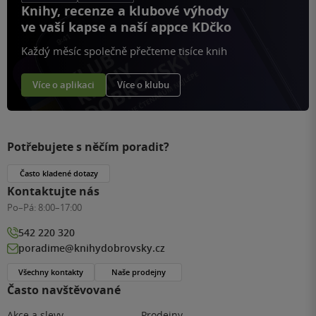
Knihy, recenze a klubové výhody
ve vaší kapse a naší appce KDčko
Každý měsíc společně přečteme tisíce knih
Více o aplikaci
Více o klubu
Potřebujete s něčím poradit?
Často kladené dotazy
Kontaktujte nás
Po–Pá:
8:00–17:00
542 220 320
poradime@knihydobrovsky.cz
Všechny kontakty
Naše prodejny
Často navštěvované
Akce a slevy
Prodejny