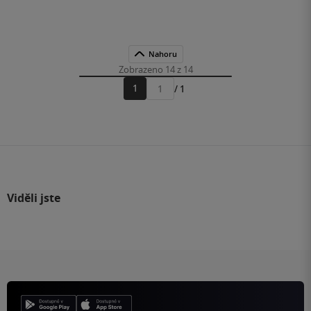
Nahoru
Zobrazeno 14 z 14
1
/ 1
Přejít
na
stránku
Viděli jste