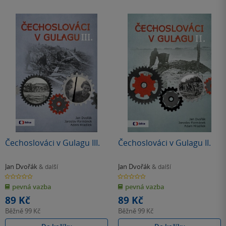
Čechoslováci v Gulagu III.
Čechoslováci v Gulagu II.
Jan Dvořák
Jan Dvořák
& další
& další
0.0
0.0
z
z
pevná vazba
pevná vazba
5
5
hvězdiček
hvězdiček
89 Kč
89 Kč
Běžně
99 Kč
Běžně
99 Kč