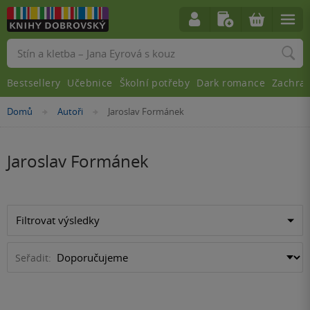
Vyhledávání
Bestsellery
Učebnice
Školní potřeby
Dark romance
Zachra
Nacházíte
Domů
Autoři
Jaroslav Formánek
»
»
se
zde:
Jaroslav Formánek
Filtrovat výsledky
Seřadit: