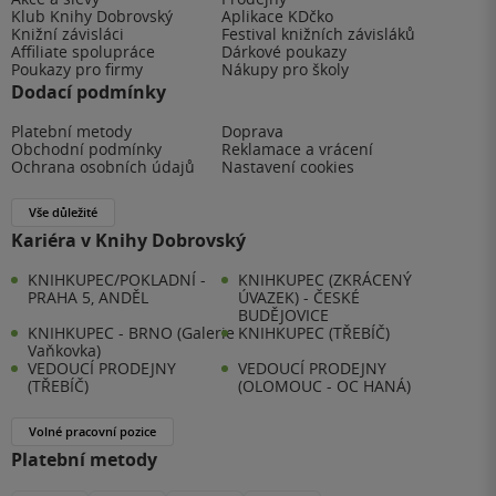
Klub Knihy Dobrovský
Aplikace KDčko
Knižní závisláci
Festival knižních závisláků
Affiliate spolupráce
Dárkové poukazy
Poukazy pro firmy
Nákupy pro školy
Dodací podmínky
Platební metody
Doprava
Obchodní podmínky
Reklamace a vrácení
Ochrana osobních údajů
Nastavení cookies
Vše důležité
Kariéra v Knihy Dobrovský
KNIHKUPEC/POKLADNÍ -
KNIHKUPEC (ZKRÁCENÝ
PRAHA 5, ANDĚL
ÚVAZEK) - ČESKÉ
BUDĚJOVICE
KNIHKUPEC - BRNO (Galerie
KNIHKUPEC (TŘEBÍČ)
Vaňkovka)
VEDOUCÍ PRODEJNY
VEDOUCÍ PRODEJNY
(TŘEBÍČ)
(OLOMOUC - OC HANÁ)
Volné pracovní pozice
Platební metody