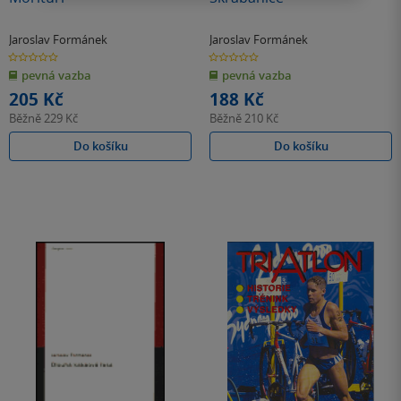
Jaroslav Formánek
Jaroslav Formánek
0.0
0.0
z
z
pevná vazba
pevná vazba
5
5
hvězdiček
hvězdiček
205 Kč
188 Kč
Běžně
229 Kč
Běžně
210 Kč
Do košíku
Do košíku