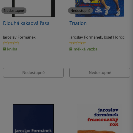
Nedostupné
Nedostupné
Dlouhá kakaová řasa
Triatlon
Jaroslav Formánek
Jaroslav Formánek
,
Josef Horčic
0.0
0.0
z
z
kniha
měkká vazba
5
5
hvězdiček
hvězdiček
Nedostupné
Nedostupné