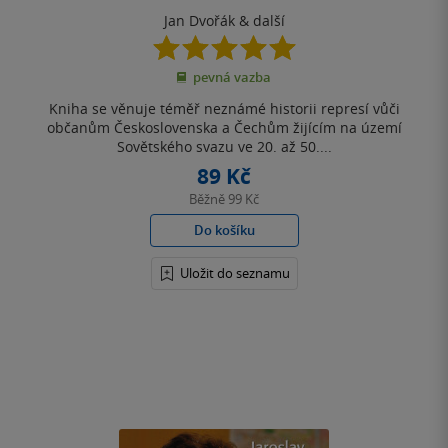
Jan Dvořák
& další
5.0
z
pevná vazba
5
hvězdiček
Kniha se věnuje téměř neznámé historii represí vůči
občanům Československa a Čechům žijícím na území
Sovětského svazu ve 20. až 50....
89 Kč
Běžně
99 Kč
Do košíku
Uložit do seznamu