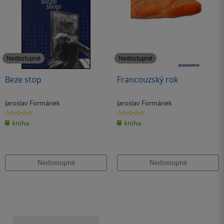
Nedostupné
Nedostupné
Beze stop
Francouzský rok
Jaroslav Formánek
Jaroslav Formánek
0.0
0.0
z
z
kniha
kniha
5
5
hvězdiček
hvězdiček
Nedostupné
Nedostupné