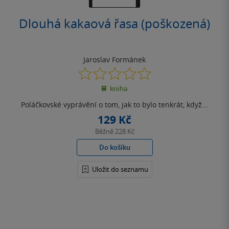
Dlouhá kakaová řasa (poškozená)
Jaroslav Formánek
0.0
z
kniha
5
hvězdiček
Poláčkovské vyprávění o tom, jak to bylo tenkrát, když...
129 Kč
Běžně
228 Kč
Do košíku
Uložit do seznamu