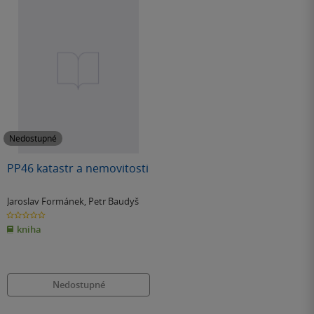
Nedostupné
PP46 katastr a nemovitosti
Jaroslav Formánek
,
Petr Baudyš
0.0
z
kniha
5
hvězdiček
Nedostupné