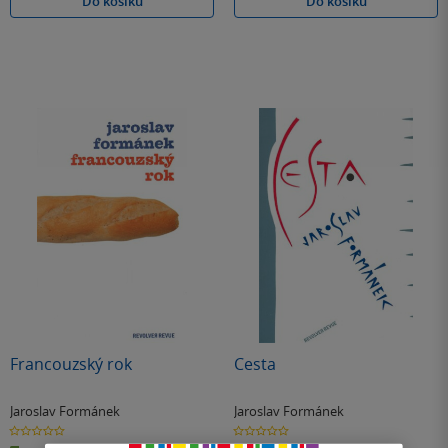
Do košíku
Do košíku
Francouzský rok
Cesta
Jaroslav Formánek
Jaroslav Formánek
0.0
0.0
z
z