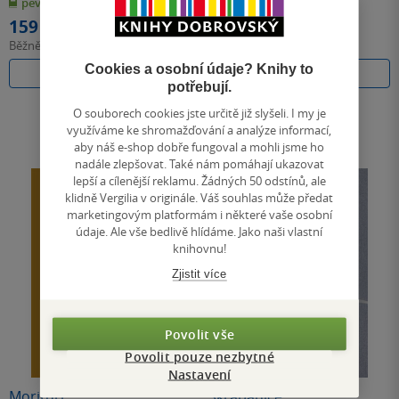
pevná vazba
měkká vazba
5
5
hvězdiček
hvězdiček
159 Kč
133 Kč
Běžně
178 Kč
Běžně
149 Kč
Cookies a osobní údaje? Knihy to
Do košíku
Do košíku
potřebují.
O souborech cookies jste určitě již slyšeli. I my je
využíváme ke shromažďování a analýze informací,
aby náš e-shop dobře fungoval a mohli jsme ho
nadále zlepšovat. Také nám pomáhají ukazovat
lepší a cílenější reklamu. Žádných 50 odstínů, ale
klidně Vergilia v originále. Váš souhlas může předat
marketingovým platformám i některé vaše osobní
údaje. Ale vše bedlivě hlídáme. Jako naši vlastní
knihovnu!
Zjistit více
Povolit vše
Povolit pouze nezbytné
Nastavení
Morituri
Škrábanice