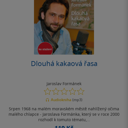
Dlouhá kakaová řasa
Jaroslav Formánek
0.0
z
Audiokniha
(mp3)
5
hvězdiček
Srpen 1968 na malém moravském městě nahlížený očima
malého chlapce - Jaroslava Formánka, který se v roce 2000
rozhodl k tomuto tématu,...