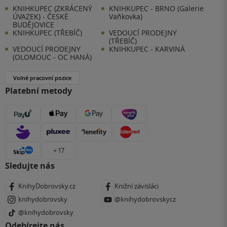
KNIHKUPEC (ZKRÁCENÝ
KNIHKUPEC - BRNO (Galerie
ÚVAZEK) - ČESKÉ
Vaňkovka)
BUDĚJOVICE
KNIHKUPEC (TŘEBÍČ)
VEDOUCÍ PRODEJNY
(TŘEBÍČ)
VEDOUCÍ PRODEJNY
KNIHKUPEC - KARVINÁ
(OLOMOUC - OC HANÁ)
Volné pracovní pozice
Platební metody
+ 17
Sledujte nás
KnihyDobrovsky.cz
Knižní závisláci
knihydobrovsky
@knihydobrovskycz
@knihydobrovsky
Odebírejte nás