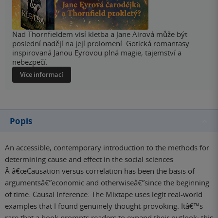
Nad Thornfieldem visí kletba a Jane Airová může být
poslední nadějí na její prolomení. Gotická romantasy
inspirovaná Janou Eyrovou plná magie, tajemství a
nebezpečí.
Více informací
Popis
An accessible, contemporary introduction to the methods for
determining cause and effect in the social sciences
Â â€œCausation versus correlation has been the basis of
argumentsâ€”economic and otherwiseâ€”since the beginning
of time. Causal Inference: The Mixtape uses legit real-world
examples that I found genuinely thought-provoking. Itâ€™s
rare that a book prompts readers to expand their outlook; this