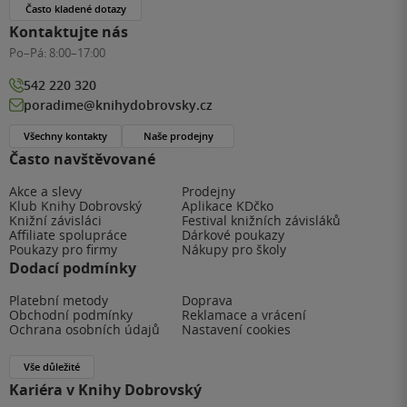
Často kladené dotazy
Kontaktujte nás
Po–Pá:
8:00–17:00
542 220 320
poradime@knihydobrovsky.cz
Všechny kontakty
Naše prodejny
Často navštěvované
Akce a slevy
Prodejny
Klub Knihy Dobrovský
Aplikace KDčko
Knižní závisláci
Festival knižních závisláků
Affiliate spolupráce
Dárkové poukazy
Poukazy pro firmy
Nákupy pro školy
Dodací podmínky
Platební metody
Doprava
Obchodní podmínky
Reklamace a vrácení
Ochrana osobních údajů
Nastavení cookies
Vše důležité
Kariéra v Knihy Dobrovský