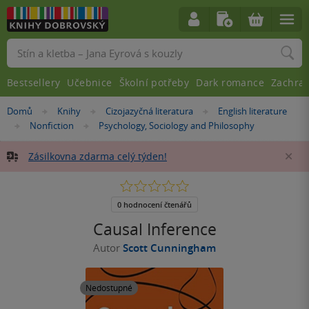
Vyhledávání
Bestsellery
Učebnice
Školní potřeby
Dark romance
Zachra
Nacházíte
Domů
Knihy
Cizojazyčná literatura
English literature
»
»
»
se
Nonfiction
Psychology, Sociology and Philosophy
»
»
zde:
Zásilkovna zdarma celý týden!
Za
0.0
z
5
0 hodnocení čtenářů
hvězdiček
Causal Inference
Autor
Scott Cunningham
Nedostupné