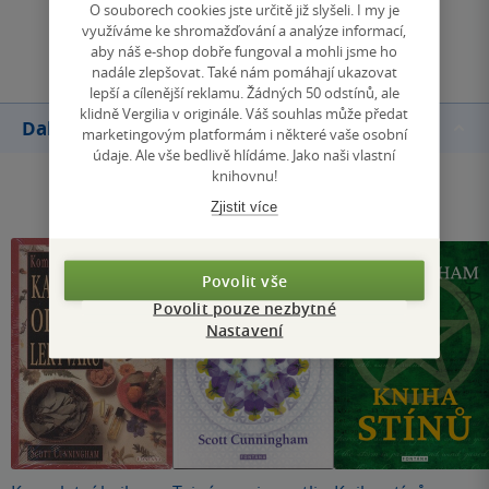
O souborech cookies jste určitě již slyšeli. I my je
využíváme ke shromažďování a analýze informací,
Přidat hodnocení
aby náš e-shop dobře fungoval a mohli jsme ho
nadále zlepšovat. Také nám pomáhají ukazovat
lepší a cílenější reklamu. Žádných 50 odstínů, ale
klidně Vergilia v originále. Váš souhlas může předat
Další knihy autora
marketingovým platformám i některé vaše osobní
údaje. Ale vše bedlivě hlídáme. Jako naši vlastní
knihovnu!
Zjistit více
Povolit vše
Povolit pouze nezbytné
Nastavení