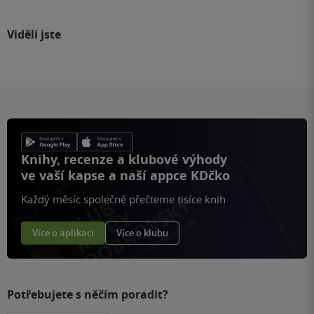
Viděli jste
Knihy, recenze a klubové výhody
ve vaší kapse a naší appce KDčko
Každý měsíc společně přečteme tisíce knih
Více o aplikaci
Více o klubu
Potřebujete s něčím poradit?