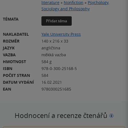
literature
»
Nonfiction
»
Psychology,
Sociology and Philosophy
TÉMATA
Přidat téma
NAKLADATEL
Yale University Press
ROZMĚR
140 x 216 x 33
JAZYK
angličtina
VAZBA
měkká vazba
HMOTNOST
584 g
ISBN
978-0-300-25168-5
POČET STRAN
584
DATUM VYDÁNÍ
16.02.2021
EAN
9780300251685
Hodnocení a recenze čtenářů