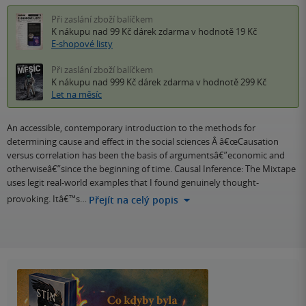
Při zaslání zboží balíčkem
K nákupu nad 99 Kč
dárek zdarma
v hodnotě 19 Kč
E-shopové listy
Při zaslání zboží balíčkem
K nákupu nad 999 Kč
dárek zdarma
v hodnotě 299 Kč
Let na měsíc
An accessible, contemporary introduction to the methods for
determining cause and effect in the social sciences Â â€œCausation
versus correlation has been the basis of argumentsâ€”economic and
otherwiseâ€”since the beginning of time. Causal Inference: The Mixtape
uses legit real-world examples that I found genuinely thought-
provoking. Itâ€™s…
Přejít na celý popis