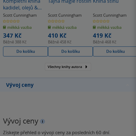
Kompletní kniha
Tajná magie rostlin
Kniha stínů
kadidel, olejů &
lektvarů
Scott Cunningham
Scott Cunningham
Scott Cunningham
0.0
0.0
0.0
z
z
z
měkká vazba
měkká vazba
měkká vazba
5
5
5
hvězdiček
hvězdiček
hvězdiček
347 Kč
410 Kč
419 Kč
Běžně
388 Kč
Běžně
458 Kč
Běžně
468 Kč
Do košíku
Do košíku
Do košíku
Všechny knihy autora
Vývoj ceny
Vývoj ceny
Získejte přehled o vývoji ceny za posledních 60 dní.