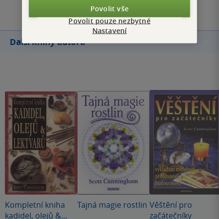
Povolit vše
Povolit pouze nezbytné
Nastavení
Další knihy autora
Kompletní kniha
Tajná magie rostlin
Věštění pro
kadidel, olejů &
začátečníky