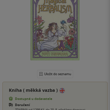
Uložit do seznamu
Kniha (
měkká vazba
)
Dostupné u dodavatele
Doručení
ZDARMA od 1299 Kč, do 20. 8. předáme dopravci