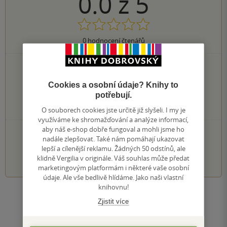
0.0
z
5
0
hodnocení čtenářů
0×
5 hvězdiček
0×
4 hvězdičky
Cookies a osobní údaje? Knihy to
0×
3 hvězdičky
potřebují.
0×
2 hvězdičky
0×
1 hvezdička
O souborech cookies jste určitě již slyšeli. I my je
využíváme ke shromažďování a analýze informací,
aby náš e-shop dobře fungoval a mohli jsme ho
PŘIDEJTE SVÉ HODNOCENÍ KNIHY
nadále zlepšovat. Také nám pomáhají ukazovat
lepší a cílenější reklamu. Žádných 50 odstínů, ale
1
2
3
4
5
klidně Vergilia v originále. Váš souhlas může předat
marketingovým platformám i některé vaše osobní
údaje. Ale vše bedlivě hlídáme. Jako naši vlastní
knihovnu!
Zobrazit všechna hodnocení
Zjistit více
Přidat hodnocení