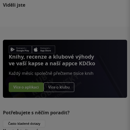
Viděli jste
Knihy, recenze a klubové výhody
ve vaší kapse a naší appce KDčko
Každý měsíc společně přečteme tisíce knih
Více o aplikaci
Více o klubu
Potřebujete s něčím poradit?
Často kladené dotazy