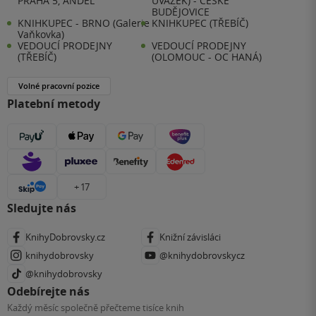
PRAHA 5, ANDĚL
ÚVAZEK) - ČESKÉ
BUDĚJOVICE
KNIHKUPEC - BRNO (Galerie
KNIHKUPEC (TŘEBÍČ)
Vaňkovka)
VEDOUCÍ PRODEJNY
VEDOUCÍ PRODEJNY
(TŘEBÍČ)
(OLOMOUC - OC HANÁ)
Volné pracovní pozice
Platební metody
+ 17
Sledujte nás
KnihyDobrovsky.cz
Knižní závisláci
knihydobrovsky
@knihydobrovskycz
@knihydobrovsky
Odebírejte nás
Každý měsíc společně přečteme tisíce knih