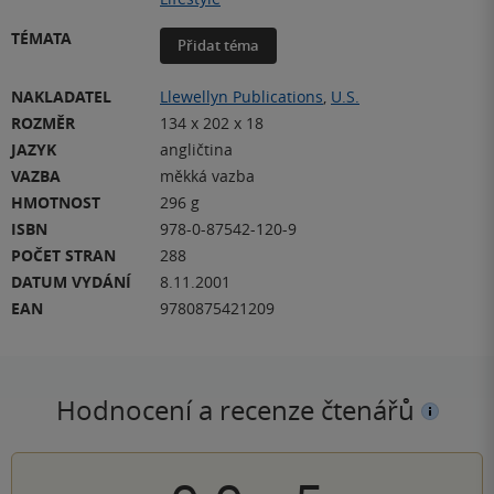
TÉMATA
Přidat téma
NAKLADATEL
Llewellyn Publications
,
U.S.
ROZMĚR
134 x 202 x 18
JAZYK
angličtina
VAZBA
měkká vazba
HMOTNOST
296 g
ISBN
978-0-87542-120-9
POČET STRAN
288
DATUM VYDÁNÍ
8.11.2001
EAN
9780875421209
Hodnocení a recenze čtenářů