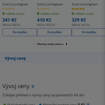
lektvarů
Scott Cunningham
Scott Cunningham
Scott Cunningham
0.0
0.0
5.0
z
z
z
měkká vazba
měkká vazba
měkká vazba
5
5
5
hvězdiček
hvězdiček
hvězdiček
347 Kč
410 Kč
329 Kč
Běžně
388 Kč
Běžně
458 Kč
Běžně
368 Kč
Do košíku
Do košíku
Do košíku
Všechny knihy autora
Vývoj ceny
Vývoj ceny
Získejte přehled o vývoji ceny za posledních 60 dní.
0 Kč
Maloobchodní cena
Minimální prodejní cena: